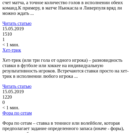
счет матча, а точное количество голов в исполнении обеих
команд.К примеру, в матче Ньюкасла и Ливерпуля вряд ли
можно ждать ...
Читать статью
15.05.2019
1510
1
< 1 мин.
Хет-трик
Хет-трик (или три гола от одного игрока) – разновидность
ставки в футболе или хоккее на индивидуальную
результативность игроков. Встречаются ставки просто на хет-
трик в исполнении любого игрока ...
Читать статью
15.05.2019
1220
0
< 1 мин.
Фора по сетам
Фора по сетам – ставка в теннисе или волейболе, которая
предполагает задание определенного запаса (иначе - форы),