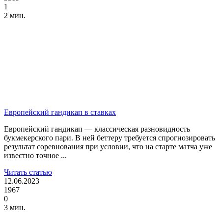
1
2 мин.
Европейский гандикап в ставках
Европейский гандикап — классическая разновидность
букмекерского пари. В ней беттеру требуется спрогнозировать
результат соревнования при условии, что на старте матча уже
известно точное ...
Читать статью
12.06.2023
1967
0
3 мин.