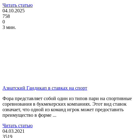
Читать статью
04.10.2025
758
0
3 мин.
Азиатский Гандикап в ставках на спорт
Фора представляет собой один из типов пари на спортивные
соревнования в букмекерских компаниях. Этот вид ставок
означает, что одной из команд игрок может предоставить
преимущество в форме ...
Читать статью
04.03.2021
3519