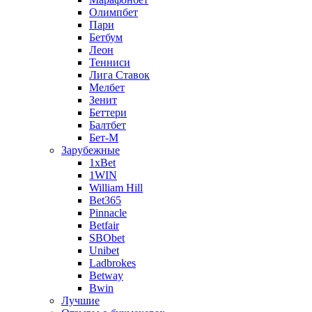
Олимпбет
Пари
Бетбум
Леон
Тенниси
Лига Ставок
Мелбет
Зенит
Беттери
Балтбет
Бет-М
Зарубежные
1xBet
1WIN
William Hill
Bet365
Pinnacle
Betfair
SBObet
Unibet
Ladbrokes
Betway
Bwin
Лучшие