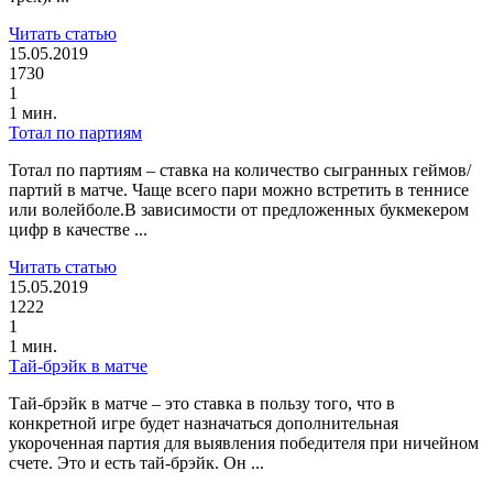
Читать статью
15.05.2019
1730
1
1 мин.
Тотал по партиям
Тотал по партиям – ставка на количество сыгранных геймов/
партий в матче. Чаще всего пари можно встретить в теннисе
или волейболе.В зависимости от предложенных букмекером
цифр в качестве ...
Читать статью
15.05.2019
1222
1
1 мин.
Тай-брэйк в матче
Тай-брэйк в матче – это ставка в пользу того, что в
конкретной игре будет назначаться дополнительная
укороченная партия для выявления победителя при ничейном
счете. Это и есть тай-брэйк. Он ...