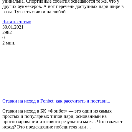
уникальна. Спортивные события освещаются те же, что у
других букмекеров. А вот перечень доступных пари шире в
разы. Тут есть ставки на любой ...
Читать статью
30.01.2021
2982
0
2 мин.
Ставки на исход в Fonbet: как рассчитать и постави...
Ставки на исход в БК «Фонбет» — это один из самых
простых и популярных типов пари, основанный на
прогнозировании итогового результата матча. Что означает
исход? Это предсказание победителя или ...