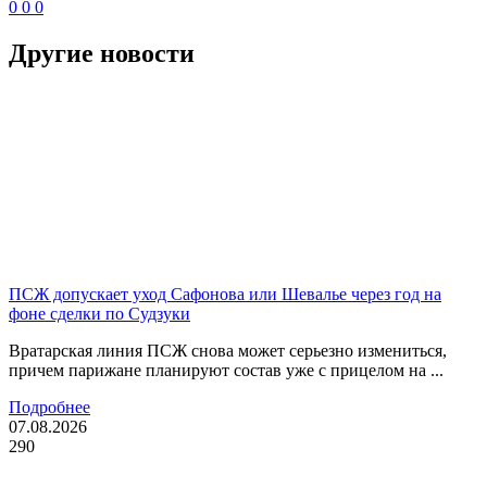
0
0
0
Другие новости
ПСЖ допускает уход Сафонова или Шевалье через год на
фоне сделки по Судзуки
Вратарская линия ПСЖ снова может серьезно измениться,
причем парижане планируют состав уже с прицелом на ...
Подробнее
07.08.2026
290