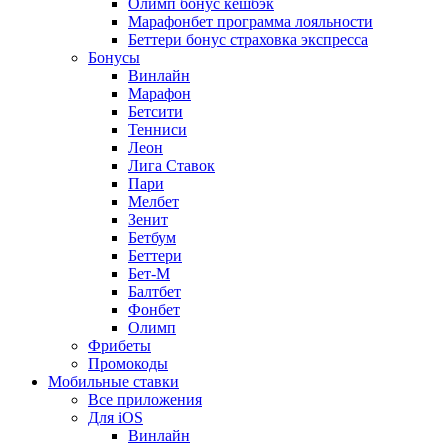
Олимп бонус кешбэк
Марафонбет программа лояльности
Беттери бонус страховка экспресса
Бонусы
Винлайн
Марафон
Бетсити
Тенниси
Леон
Лига Ставок
Пари
Мелбет
Зенит
Бетбум
Беттери
Бет-М
Балтбет
Фонбет
Олимп
Фрибеты
Промокоды
Мобильные ставки
Все приложения
Для iOS
Винлайн