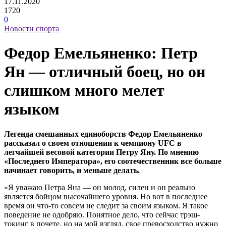
17.11.2020
1720
0
Новости спорта
Федор Емельяненко: Петр
Ян — отличный боец, но он
слишком много мелет
языком
Легенда смешанных единоборств Федор Емельяненко
рассказал о своем отношении к чемпиону UFC в
легчайшей весовой категории Петру Яну. По мнению
«Последнего Императора», его соотечественник все больше
начинает говорить, и меньше делать.
«Я уважаю Петра Яна — он молод, силен и он реально
является бойцом высочайшего уровня. Но вот в последнее
время он что-то совсем не следит за своим языком. Я такое
поведение не одобряю. Понятное дело, что сейчас трэш-
токинг в почете, но на мой взгляд, свое превосходство нужно