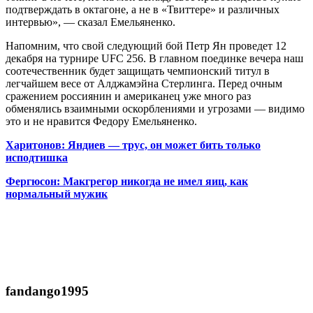
подтверждать в октагоне, а не в «Твиттере» и различных
интервью», — сказал Емельяненко.
Напомним, что свой следующий бой Петр Ян проведет 12
декабря на турнире UFC 256. В главном поединке вечера наш
соотечественник будет защищать чемпионский титул в
легчайшем весе от Алджамэйна Стерлинга. Перед очным
сражением россиянин и американец уже много раз
обменялись взаимными оскорблениями и угрозами — видимо
это и не нравится Федору Емельяненко.
Харитонов: Яндиев — трус, он может бить только
исподтишка
Фергюсон: Макгрегор никогда не имел яиц, как
нормальный мужик
fandango1995