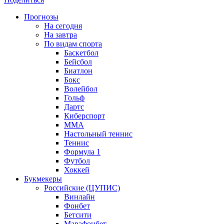
Прогнозы
На сегодня
На завтра
По видам спорта
Баскетбол
Бейсбол
Биатлон
Бокс
Волейбол
Гольф
Дартс
Киберспорт
ММА
Настольный теннис
Теннис
Формула 1
Футбол
Хоккей
Букмекеры
Российские (ЦУПИС)
Винлайн
Фонбет
Бетсити
Марафонбет