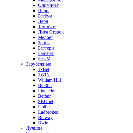
Олимпбет
Пари
Бетбум
Леон
Тенниси
Лига Ставок
Мелбет
Зенит
Беттери
Балтбет
Бет-М
Зарубежные
1xBet
1WIN
William Hill
Bet365
Pinnacle
Betfair
SBObet
Unibet
Ladbrokes
Betway
Bwin
Лучшие