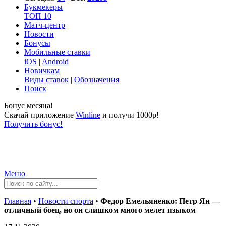
Букмекеры
ТОП 10
Матч-центр
Новости
Бонусы
Мобильные ставки
iOS
|
Android
Новичкам
Виды ставок
|
Обозначения
Поиск
Бонус месяца!
Скачай приложение
Winline
и получи 1000р!
Получить бонус!
Меню
Главная
•
Новости спорта
•
Федор Емельяненко: Петр Ян —
отличный боец, но он слишком много мелет языком