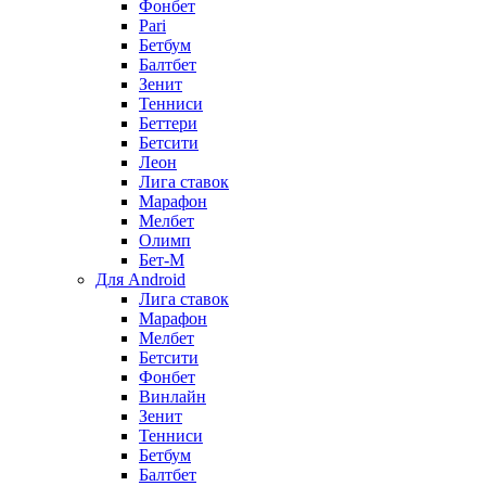
Фонбет
Pari
Бетбум
Балтбет
Зенит
Тенниси
Беттери
Бетсити
Леон
Лига ставок
Марафон
Мелбет
Олимп
Бет-М
Для Android
Лига ставок
Марафон
Мелбет
Бетсити
Фонбет
Винлайн
Зенит
Тенниси
Бетбум
Балтбет