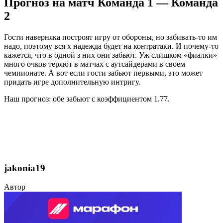
Прогноз на матч Команда 1 — Команда
2
Гости наверняка построят игру от обороны, но забивать-то им
надо, поэтому вся х надежда будет на контратаки. И почему-то
кажется, что в одной з них они забьют. Уж слишком «фиалки»
много очков теряют в матчах с аутсайдерами в своем
чемпионате. А вот если гости забьют первыми, это может
придать игре дополнительную интригу.
Наш прогноз: обе забьют с коэффициентом 1.77.
jakonia19
Автор