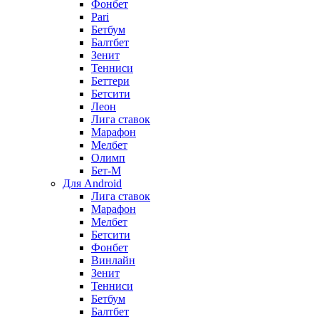
Фонбет
Pari
Бетбум
Балтбет
Зенит
Тенниси
Беттери
Бетсити
Леон
Лига ставок
Марафон
Мелбет
Олимп
Бет-М
Для Android
Лига ставок
Марафон
Мелбет
Бетсити
Фонбет
Винлайн
Зенит
Тенниси
Бетбум
Балтбет