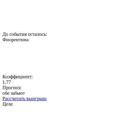
До события осталось:
Фиорентина
Коэффициент:
1.77
Прогноз:
обе забьют
Рассчитать выигрыш
Целе