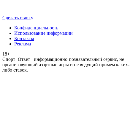
Сделать ставку
Конфиденциальность
Использование информации
Контакты
Реклама
18+
Спорт- Ответ - информационно-познавательный сервис, не
организовующий азартные игры и не ведущий примем каких-
либо ставок.