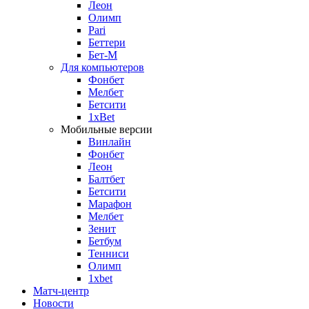
Леон
Олимп
Pari
Беттери
Бет-М
Для компьютеров
Фонбет
Мелбет
Бетсити
1xBet
Мобильные версии
Винлайн
Фонбет
Леон
Балтбет
Бетсити
Марафон
Мелбет
Зенит
Бетбум
Тенниси
Олимп
1xbet
Матч-центр
Новости