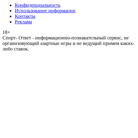
Конфиденциальность
Использование информации
Контакты
Реклама
18+
Спорт- Ответ - информационно-познавательный сервис, не
организовующий азартные игры и не ведущий примем каких-
либо ставок.