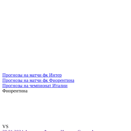
Прогнозы на матчи фк Интер
Прогнозы на матчи фк Фиорентина
Прогнозы на чемпионат Италии
Фиорентина
VS