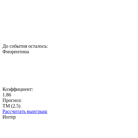
До события осталось:
Фиорентина
Коэффициент:
1.86
Прогноз:
ТМ (2.5)
Рассчитать выигрыш
Интер