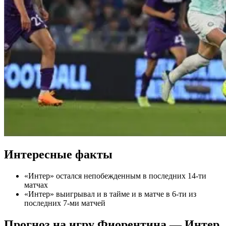
Интересные факты
«Интер» остался непобежденным в последних 14-ти
матчах
«Интер» выигрывал и в тайме и в матче в 6-ти из
последних 7-ми матчей
Прогноз на игру Фиорентина — Интер