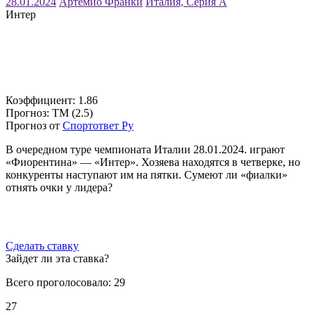
28.01.2024
Артемио Франки
Италия, Серия А
Интер
Коэффициент:
1.86
Прогноз:
ТМ (2.5)
Прогноз от
Спортответ Ру
В очередном туре чемпионата Италии 28.01.2024. играют
«Фиорентина» — «Интер». Хозяева находятся в четверке, но
конкуренты наступают им на пятки. Сумеют ли «фиалки»
отнять очки у лидера?
Сделать ставку
Зайдет ли эта ставка?
Всего проголосовало:
29
27