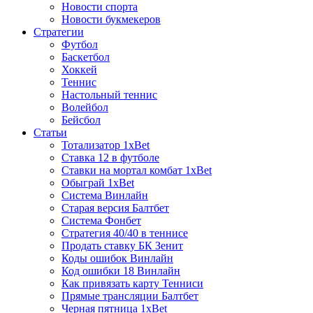
Новости спорта
Новости букмекеров
Стратегии
Футбол
Баскетбол
Хоккей
Теннис
Настольный теннис
Волейбол
Бейсбол
Статьи
Тотализатор 1хBet
Ставка 12 в футболе
Ставки на мортал комбат 1хBet
Обыграй 1хBet
Система Винлайн
Старая версия Балтбет
Система Фонбет
Стратегия 40/40 в теннисе
Продать ставку БК Зенит
Коды ошибок Винлайн
Код ошибки 18 Винлайн
Как привязать карту Тенниси
Прямые трансляции Балтбет
Черная пятница 1xBet