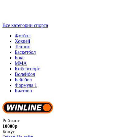
Все категории спорта
Футбол
Хоккей
Теннис
Баскетбол
Бокс
ММА
Киберспорт
Волейбол
Бейсбол
Формула 1
Биатлон
Рейтинг
10000р
Бонус