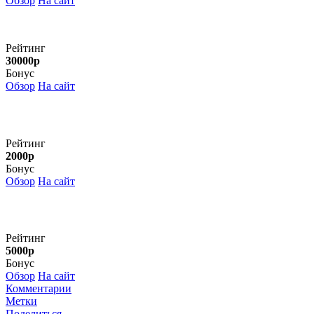
Обзор
На сайт
Рейтинг
30000р
Бонус
Обзор
На сайт
Рейтинг
2000р
Бонус
Обзор
На сайт
Рейтинг
5000р
Бонус
Обзор
На сайт
Комментарии
Метки
Поделиться