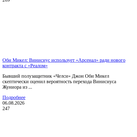
Оби Микел: Винисиус использует «Арсенал» ради нового
контракта с «Реалом»
Бывший полузащитник «Челси» Джон Оби Микел
скептически оценил вероятность перехода Винисиуса
Жуниора из ...
Подробнее
06.08.2026
247