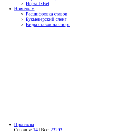
Игры 1xBet
Новичкам
Расшифровка ставок
Букмекерский сленг
Виды ставок на спорт
Прогнозы
Сегодня:
14
| Все:
23293