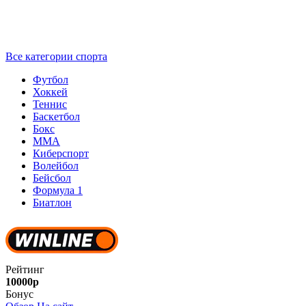
Все категории спорта
Футбол
Хоккей
Теннис
Баскетбол
Бокс
ММА
Киберспорт
Волейбол
Бейсбол
Формула 1
Биатлон
Рейтинг
10000р
Бонус