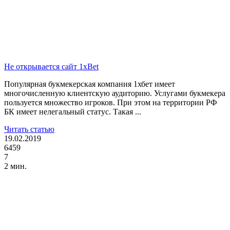
Не открывается сайт 1xBet
Популярная букмекерская компания 1хбет имеет
многочисленную клиентскую аудиторию. Услугами букмекера
пользуется множество игроков. При этом на территории РФ
БК имеет нелегальный статус. Такая ...
Читать статью
19.02.2019
6459
7
2 мин.