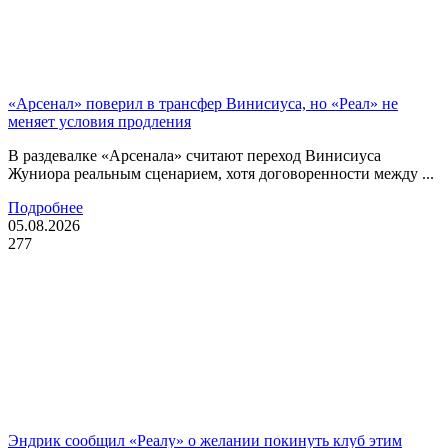
«Арсенал» поверил в трансфер Винисиуса, но «Реал» не
меняет условия продления
В раздевалке «Арсенала» считают переход Винисиуса
Жуниора реальным сценарием, хотя договоренности между ...
Подробнее
05.08.2026
277
Эндрик сообщил «Реалу» о желании покинуть клуб этим