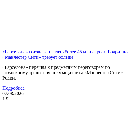
«Барселона» готова заплатить более 45 млн евро за Родри, но
«Манчестер Сити» требует больше
«Барселона» перешла к предметным переговорам по
возможному трансферу полузащитника «Манчестер Сити»
Родри. ...
Подробнее
07.08.2026
132