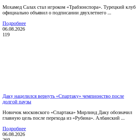
Мохамед Салах стал игроком «Трабзонспора». Турецкий клуб
официально объявил о подписании двухлетнего ...
Подробнее
06.08.2026
119
Даку нацелился вернуть «Спартаку» чемпионство после
долгой паузы
Новичок московского «Спартака» Мирлинд Даку обозначил
главную цель после перехода из «Рубина». Албанский ...
Подробнее
06.08.2026
269