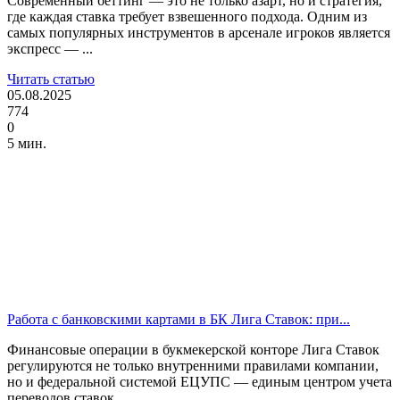
Современный беттинг — это не только азарт, но и стратегия,
где каждая ставка требует взвешенного подхода. Одним из
самых популярных инструментов в арсенале игроков является
экспресс — ...
Читать статью
05.08.2025
774
0
5 мин.
Работа с банковскими картами в БК Лига Ставок: при...
Финансовые операции в букмекерской конторе Лига Ставок
регулируются не только внутренними правилами компании,
но и федеральной системой ЕЦУПС — единым центром учета
переводов ставок ...