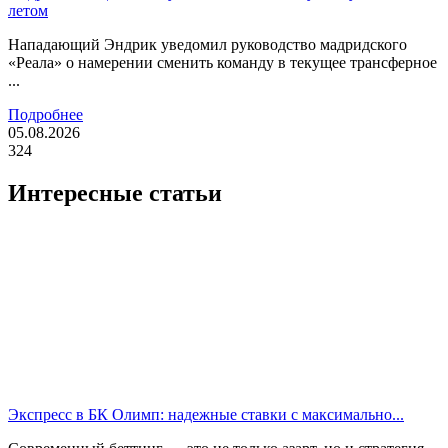
летом
Нападающий Эндрик уведомил руководство мадридского
«Реала» о намерении сменить команду в текущее трансферное
...
Подробнее
05.08.2026
324
Интересные статьи
Экспресс в БК Олимп: надежные ставки с максимально...