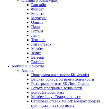
Отзывы о букмекерах
Винлайн
Фонбет
Бетсити
Марафон
Олимп
Пари
Бетбум
Леон
Тенниси
Лига ставок
Мелбет
Зенит
Беттери
Балтбет
Бонусы и Фрибеты
Акции
Программа лояльности БК Фонбет
Бетсити бонус программа лояльности
Розыгрыш авто от БК Лига Ставок
БетБум программа лояльности
Бонус Betboom Pass
Мелбет бонус Гранд экспресс
Страховка ставок Melbet: возврат средств
при неудачных прогнозах