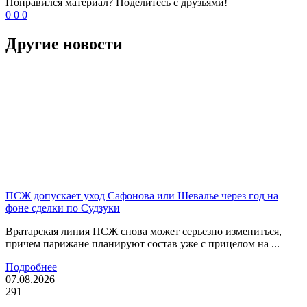
Понравился материал? Поделитесь с друзьями!
0
0
0
Другие новости
ПСЖ допускает уход Сафонова или Шевалье через год на
фоне сделки по Судзуки
Вратарская линия ПСЖ снова может серьезно измениться,
причем парижане планируют состав уже с прицелом на ...
Подробнее
07.08.2026
291