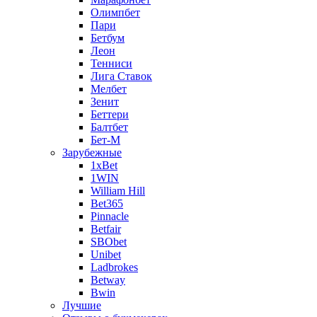
Олимпбет
Пари
Бетбум
Леон
Тенниси
Лига Ставок
Мелбет
Зенит
Беттери
Балтбет
Бет-М
Зарубежные
1xBet
1WIN
William Hill
Bet365
Pinnacle
Betfair
SBObet
Unibet
Ladbrokes
Betway
Bwin
Лучшие