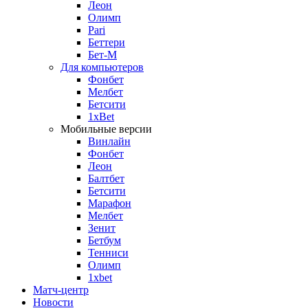
Леон
Олимп
Pari
Беттери
Бет-М
Для компьютеров
Фонбет
Мелбет
Бетсити
1xBet
Мобильные версии
Винлайн
Фонбет
Леон
Балтбет
Бетсити
Марафон
Мелбет
Зенит
Бетбум
Тенниси
Олимп
1xbet
Матч-центр
Новости