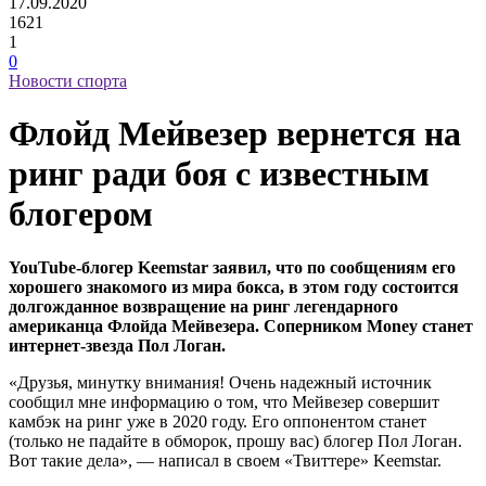
17.09.2020
1621
1
0
Новости спорта
Флойд Мейвезер вернется на
ринг ради боя с известным
блогером
YouTube-блогер Keemstar заявил, что по сообщениям его
хорошего знакомого из мира бокса, в этом году состоится
долгожданное возвращение на ринг легендарного
американца Флойда Мейвезера. Соперником Money станет
интернет-звезда Пол Логан.
«Друзья, минутку внимания! Очень надежный источник
сообщил мне информацию о том, что Мейвезер совершит
камбэк на ринг уже в 2020 году. Его оппонентом станет
(только не падайте в обморок, прошу вас) блогер Пол Логан.
Вот такие дела», — написал в своем «Твиттере» Keemstar.