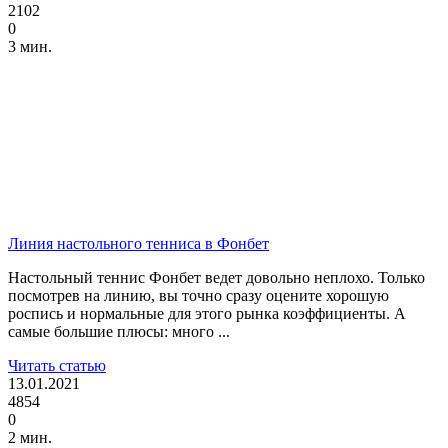
2102
0
3 мин.
Линия настольного тенниса в Фонбет
Настольный теннис Фонбет ведет довольно неплохо. Только
посмотрев на линию, вы точно сразу оцените хорошую
роспись и нормальные для этого рынка коэффициенты. А
самые большие плюсы: много ...
Читать статью
13.01.2021
4854
0
2 мин.