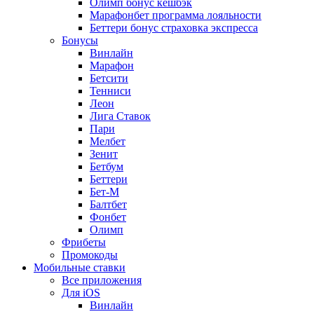
Олимп бонус кешбэк
Марафонбет программа лояльности
Беттери бонус страховка экспресса
Бонусы
Винлайн
Марафон
Бетсити
Тенниси
Леон
Лига Ставок
Пари
Мелбет
Зенит
Бетбум
Беттери
Бет-М
Балтбет
Фонбет
Олимп
Фрибеты
Промокоды
Мобильные ставки
Все приложения
Для iOS
Винлайн