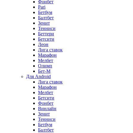
Фонбет
Pari
Бетбум
Балтбет
Зенит
Тенниси
Беттери
Бетсити
Леон
Лига ставок
Марафон
Мелбет
Олимп
Бет-М
Для Android
Лига ставок
Марафон
Мелбет
Бетсити
Фонбет
Винлайн
Зенит
Тенниси
Бетбум
Балтбет