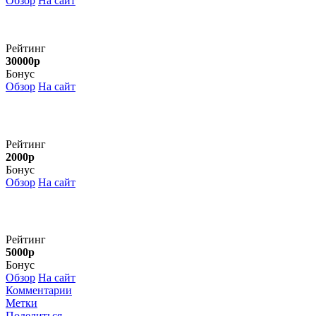
Обзор
На сайт
Рейтинг
30000р
Бонус
Обзор
На сайт
Рейтинг
2000р
Бонус
Обзор
На сайт
Рейтинг
5000р
Бонус
Обзор
На сайт
Комментарии
Метки
Поделиться