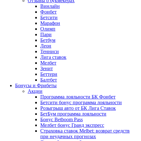
Отзывы о букмекерах
Винлайн
Фонбет
Бетсити
Марафон
Олимп
Пари
Бетбум
Леон
Тенниси
Лига ставок
Мелбет
Зенит
Беттери
Балтбет
Бонусы и Фрибеты
Акции
Программа лояльности БК Фонбет
Бетсити бонус программа лояльности
Розыгрыш авто от БК Лига Ставок
БетБум программа лояльности
Бонус Betboom Pass
Мелбет бонус Гранд экспресс
Страховка ставок Melbet: возврат средств
при неудачных прогнозах