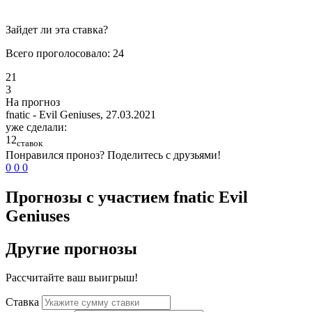
Зайдет ли эта ставка?
Всего проголосовало:
24
21
3
На прогноз
fnatic - Evil Geniuses, 27.03.2021
уже сделали:
12
ставок
Понравился проноз? Поделитесь с друзьями!
0
0
0
Прогнозы с участием
fnatic
Evil
Geniuses
Другие прогнозы
Рассчитайте ваш выигрыш!
Ставка