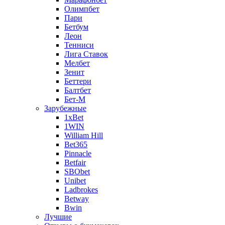
Олимпбет
Пари
Бетбум
Леон
Тенниси
Лига Ставок
Мелбет
Зенит
Беттери
Балтбет
Бет-М
Зарубежные
1xBet
1WIN
William Hill
Bet365
Pinnacle
Betfair
SBObet
Unibet
Ladbrokes
Betway
Bwin
Лучшие