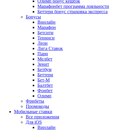
Олимп бонус кешбэк
Марафонбет программа лояльности
Беттери бонус страховка экспресса
Бонусы
Винлайн
Марафон
Бетсити
Тенниси
Леон
Лига Ставок
Пари
Мелбет
Зенит
Бетбум
Беттери
Бет-М
Балтбет
Фонбет
Олимп
Фрибеты
Промокоды
Мобильные ставки
Все приложения
Для iOS
Винлайн