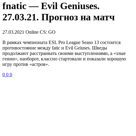
fnatic — Evil Geniuses.
27.03.21. Прогноз на матч
27.03.2021
Online
CS: GO
В рамках чемпионата ESL Pro League Seaso 13 состоится
противостояние между fatic и Evil Geiuses. Шведы
продолжают расстраивать своими выступлениями, а «злые
гении», наоборот, классно стартовали и показали хорошую
игру против «астров».
0
0
0