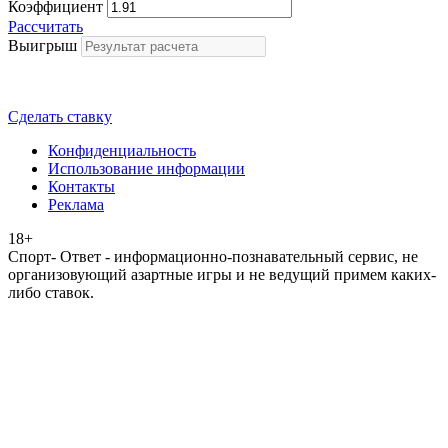
Коэффициент
Рассчитать
Выигрыш
Сделать ставку
Конфиденциальность
Использование информации
Контакты
Реклама
18+
Спорт- Ответ - информационно-познавательный сервис, не
организовующий азартные игры и не ведущий примем каких-
либо ставок.