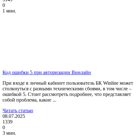
0
1 мин.
Код ошибки 5 при авторизации Винлайн
При входе в личный кабинет пользователь БК Winline может
столкнуться с разными техническими сбоями, в том числе –
ошибкой 5. Стоит рассмотреть подробнее, что представляет
собой проблема, какие ...
Читать статью
08.07.2025
1339
0
3 мин.