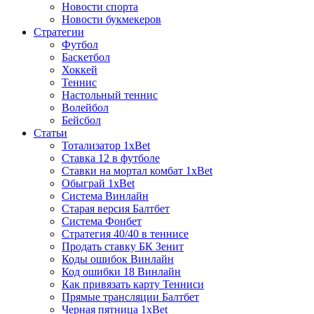
Новости спорта
Новости букмекеров
Стратегии
Футбол
Баскетбол
Хоккей
Теннис
Настольный теннис
Волейбол
Бейсбол
Статьи
Тотализатор 1хBet
Ставка 12 в футболе
Ставки на мортал комбат 1хBet
Обыграй 1хBet
Система Винлайн
Старая версия Балтбет
Система Фонбет
Стратегия 40/40 в теннисе
Продать ставку БК Зенит
Коды ошибок Винлайн
Код ошибки 18 Винлайн
Как привязать карту Тенниси
Прямые трансляции Балтбет
Черная пятница 1xBet