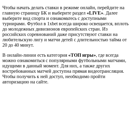
Чтобы начать делать ставки в режиме онлайн, перейдите на
главную страницу БК и выберите раздел
«LIVE»
. Далее
выберите вид спорта и ознакомьтесь с доступными
турнирами. Футбол в 1хbet всегда широко освещается, вплоть
до молодежных дивизионов европейских стран. Из
российских соревнований даже присутствуют ставки на
любительскую лигу и матчи детей с длительностью тайма от
20 до 40 минут.
В онлайн-линии есть категория
«ТОП игры»
, где всегда
можно ознакомиться с популярными футбольными матчами,
идущими в данный момент. Для них, а также других
востребованных матчей доступна прямая видеотрансляция.
Чтобы получить к ней доступ, необходимо пройти
авторизацию на сайте.