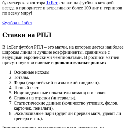
букмекерская контора
1хБет
, ставки на футбол в которой
всегда в приоритете и затрагивают более 100 лиг и турниров
по всему миру!
Футбол в 1хбет
Ставки на РПЛ
В 1хБет футбол РПЛ – это матчи, на которые дается наиболее
широкая линия и лучшие коэффициенты, сравнимые с
ведущими европейскими чемпионатами. В росписи матчей
присутствуют основные и
дополнительные рынки:
Основные исходы.
Тоталы.
Форы (европейский и азиатский гандикап).
Точный счет.
Индивидуальные показатели команд и игроков.
Ставки на отрезки (интервалы).
Статистические данные (количество угловых, фолов,
карточек, пенальти).
Эксклюзивные пари (будет ли прерван матч, удалят ли
тренера и т.п.).