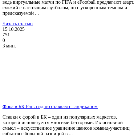
ведь виртуальные матчи по FIFA и eFootball предлагают азарт,
схожий с настоящим футболом, но с ускоренным темпом и
предсказуемой ...
Читать статью
15.10.2025
751
0
3 мин.
Фора в БК Pari: гид по ставкам с гандикапом
Ставки с форой в БК – один из популярных маркетов,
который используется многими бетторами. Их основной
смысл – искусственное уравнение шансов команд-участниц
события с большой разницей в ...