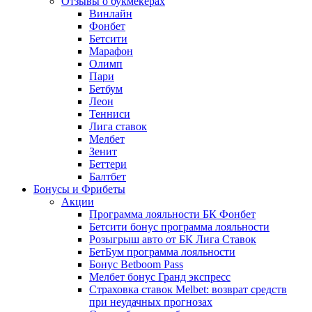
Отзывы о букмекерах
Винлайн
Фонбет
Бетсити
Марафон
Олимп
Пари
Бетбум
Леон
Тенниси
Лига ставок
Мелбет
Зенит
Беттери
Балтбет
Бонусы и Фрибеты
Акции
Программа лояльности БК Фонбет
Бетсити бонус программа лояльности
Розыгрыш авто от БК Лига Ставок
БетБум программа лояльности
Бонус Betboom Pass
Мелбет бонус Гранд экспресс
Страховка ставок Melbet: возврат средств
при неудачных прогнозах