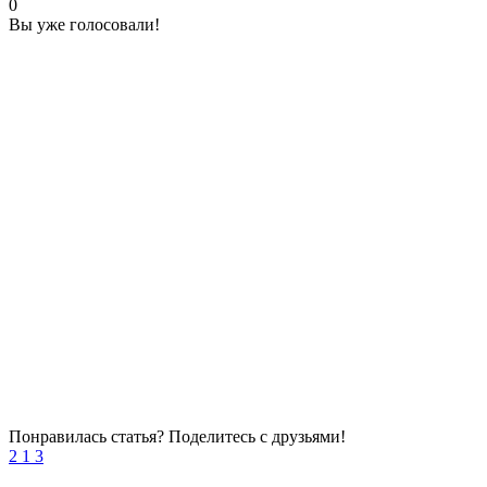
0
Вы уже голосовали!
Понравилась статья? Поделитесь с друзьями!
2
1
3