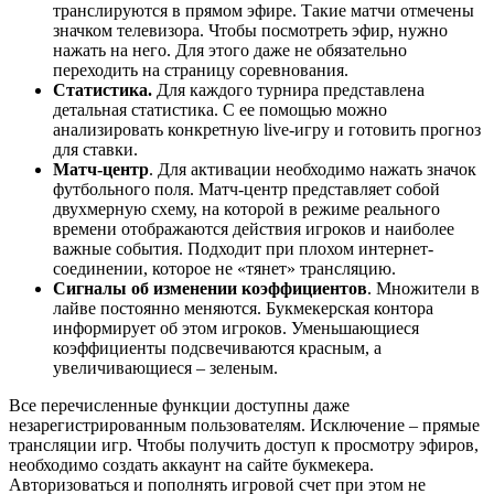
транслируются в прямом эфире. Такие матчи отмечены
значком телевизора. Чтобы посмотреть эфир, нужно
нажать на него. Для этого даже не обязательно
переходить на страницу соревнования.
Статистика.
Для каждого турнира представлена
детальная статистика. С ее помощью можно
анализировать конкретную live-игру и готовить прогноз
для ставки.
Матч-центр
. Для активации необходимо нажать значок
футбольного поля. Матч-центр представляет собой
двухмерную схему, на которой в режиме реального
времени отображаются действия игроков и наиболее
важные события. Подходит при плохом интернет-
соединении, которое не «тянет» трансляцию.
Сигналы об изменении коэффициентов
. Множители в
лайве постоянно меняются. Букмекерская контора
информирует об этом игроков. Уменьшающиеся
коэффициенты подсвечиваются красным, а
увеличивающиеся – зеленым.
Все перечисленные функции доступны даже
незарегистрированным пользователям. Исключение – прямые
трансляции игр. Чтобы получить доступ к просмотру эфиров,
необходимо создать аккаунт на сайте букмекера.
Авторизоваться и пополнять игровой счет при этом не