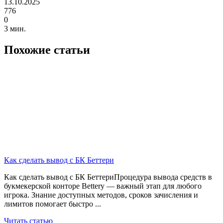
13.10.2025
776
0
3 мин.
Похожие статьи
Как сделать вывод с БК Беттери
Как сделать вывод с БК БеттериПроцедура вывода средств в
букмекерской конторе Bettery — важный этап для любого
игрока. Знание доступных методов, сроков зачисления и
лимитов помогает быстро ...
Читать статью