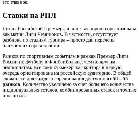
это главное.
Ставки на РПЛ
Линия Российской Премьер-лиги не так хорошо организована,
как матчи Лиги Чемпионов. В частности, отсутствует
разбивка по стадиям турнира – просто дан перечень
ближайших соревнований.
Рынков по спортивным событиям в рамках Премьер-Лиги
России по футболу в Фонбет больше, чем по другим
чемпионатам. Все-таки букмекерская контора в первую
очередь ориентирована на российскую аудиторию. В общей
сложности для каждого соревнования доступно
от 50 – 55
рынков
. Количество увеличено за счет большего количества
индивидуальных тоталов, комбинированных ставок и точных
прогнозов.