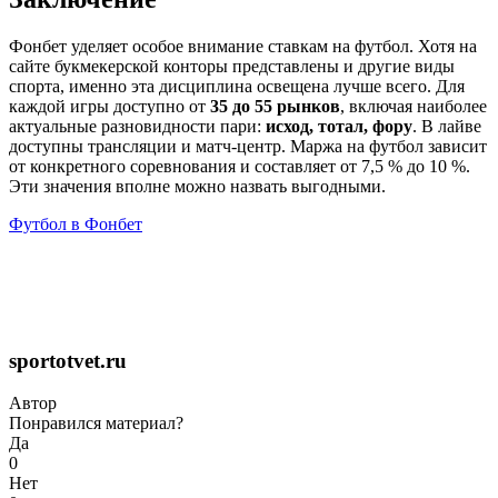
Фонбет уделяет особое внимание ставкам на футбол. Хотя на
сайте букмекерской конторы представлены и другие виды
спорта, именно эта дисциплина освещена лучше всего. Для
каждой игры доступно от
35 до 55 рынков
, включая наиболее
актуальные разновидности пари:
исход, тотал, фору
. В лайве
доступны трансляции и матч-центр. Маржа на футбол зависит
от конкретного соревнования и составляет от 7,5 % до 10 %.
Эти значения вполне можно назвать выгодными.
Футбол в Фонбет
sportotvet.ru
Автор
Понравился материал?
Да
0
Нет