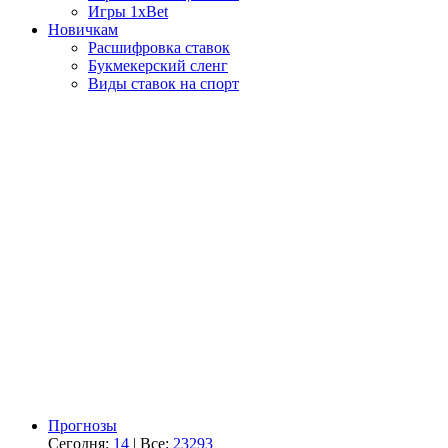
Игры 1xBet
Новичкам
Расшифровка ставок
Букмекерский сленг
Виды ставок на спорт
Прогнозы
Сегодня:
14
| Все:
23293