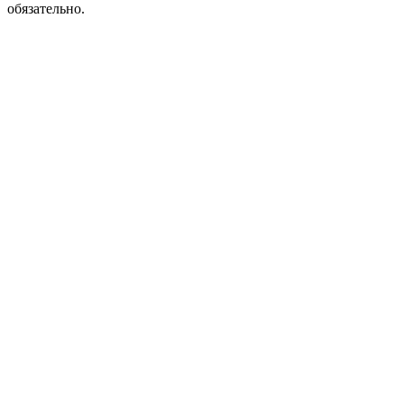
обязательно.