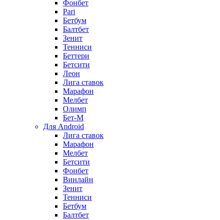
Фонбет
Pari
Бетбум
Балтбет
Зенит
Тенниси
Беттери
Бетсити
Леон
Лига ставок
Марафон
Мелбет
Олимп
Бет-М
Для Android
Лига ставок
Марафон
Мелбет
Бетсити
Фонбет
Винлайн
Зенит
Тенниси
Бетбум
Балтбет