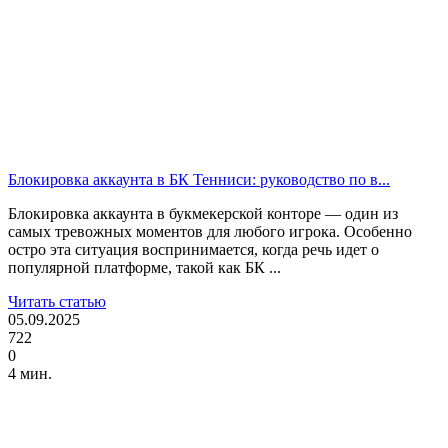
Блокировка аккаунта в БК Тенниси: руководство по в...
Блокировка аккаунта в букмекерской конторе — один из
самых тревожных моментов для любого игрока. Особенно
остро эта ситуация воспринимается, когда речь идет о
популярной платформе, такой как БК ...
Читать статью
05.09.2025
722
0
4 мин.