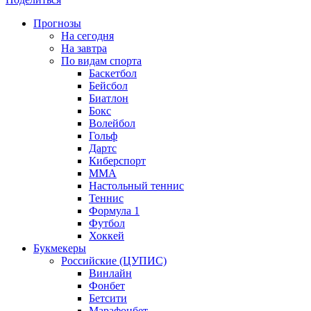
Прогнозы
На сегодня
На завтра
По видам спорта
Баскетбол
Бейсбол
Биатлон
Бокс
Волейбол
Гольф
Дартс
Киберспорт
ММА
Настольный теннис
Теннис
Формула 1
Футбол
Хоккей
Букмекеры
Российские (ЦУПИС)
Винлайн
Фонбет
Бетсити
Марафонбет