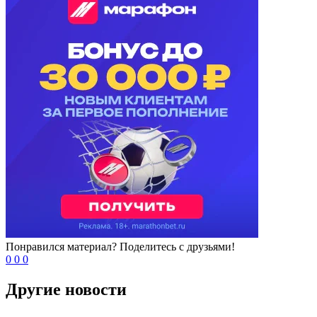
Понравился материал? Поделитесь с друзьями!
0
0
0
Другие новости