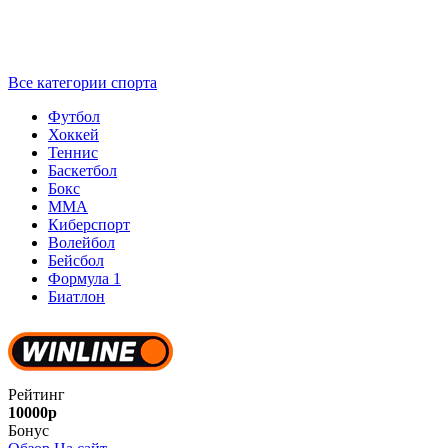
Все категории спорта
Футбол
Хоккей
Теннис
Баскетбол
Бокс
ММА
Киберспорт
Волейбол
Бейсбол
Формула 1
Биатлон
Рейтинг
10000р
Бонус