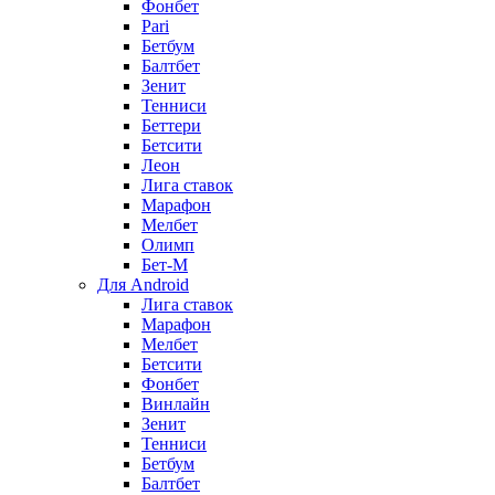
Фонбет
Pari
Бетбум
Балтбет
Зенит
Тенниси
Беттери
Бетсити
Леон
Лига ставок
Марафон
Мелбет
Олимп
Бет-М
Для Android
Лига ставок
Марафон
Мелбет
Бетсити
Фонбет
Винлайн
Зенит
Тенниси
Бетбум
Балтбет