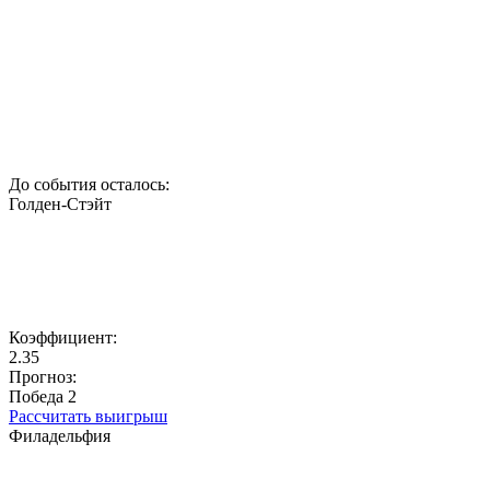
До события осталось:
Голден-Стэйт
Коэффициент:
2.35
Прогноз:
Победа 2
Рассчитать выигрыш
Филадельфия