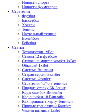
Новости спорта
Новости букмекеров
Стратегии
Футбол
Баскетбол
Хоккей
Теннис
Настольный теннис
Волейбол
Бейсбол
Статьи
Тотализатор 1хBet
Ставка 12 в футболе
Ставки на мортал комбат 1хBet
Обыграй 1хBet
Система Винлайн
Старая версия Балтбет
Система Фонбет
Стратегия 40/40 в теннисе
Продать ставку БК Зенит
Коды ошибок Винлайн
Код ошибки 18 Винлайн
Как привязать карту Тенниси
Прямые трансляции Балтбет
Черная пятница 1xBet