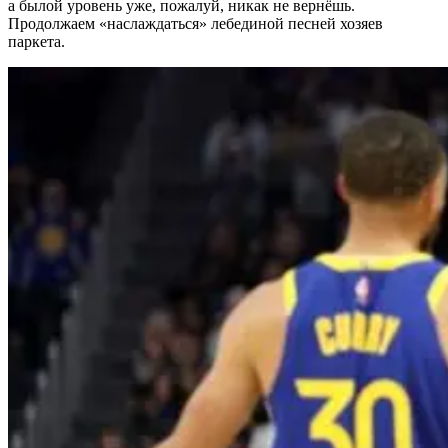
а былой уровень уже, пожалуй, никак не вернёшь.
Продолжаем «наслаждаться» лебединой песней хозяев
паркета.