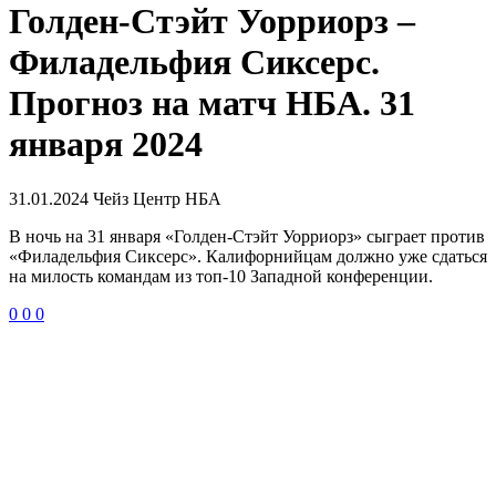
Голден-Стэйт Уорриорз –
Филадельфия Сиксерс.
Прогноз на матч НБА. 31
января 2024
31.01.2024
Чейз Центр
НБА
В ночь на 31 января «Голден-Стэйт Уорриорз» сыграет против
«Филадельфия Сиксерс». Калифорнийцам должно уже сдаться
на милость командам из топ-10 Западной конференции.
0
0
0