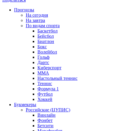
Прогнозы
На сегодня
На завтра
По видам спорта
Баскетбол
Бейсбол
Биатлон
Бокс
Волейбол
Гольф
Дартс
Киберспорт
ММА
Настольный теннис
Теннис
Формула 1
Футбол
Хоккей
Букмекеры
Российские (ЦУПИС)
Винлайн
Фонбет
Бетсити
Марафонбет