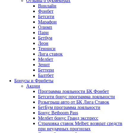
Отзывы о букмекерах
Винлайн
Фонбет
Бетсити
Марафон
Олимп
Пари
Бетбум
Леон
Тенниси
Лига ставок
Мелбет
Зенит
Беттери
Балтбет
Бонусы и Фрибеты
Акции
Программа лояльности БК Фонбет
Бетсити бонус программа лояльности
Розыгрыш авто от БК Лига Ставок
БетБум программа лояльности
Бонус Betboom Pass
Мелбет бонус Гранд экспресс
Страховка ставок Melbet: возврат средств
при неудачных прогнозах