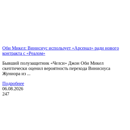
Оби Микел: Винисиус использует «Арсенал» ради нового
контракта с «Реалом»
Бывший полузащитник «Челси» Джон Оби Микел
скептически оценил вероятность перехода Винисиуса
Жуниора из ...
Подробнее
06.08.2026
247