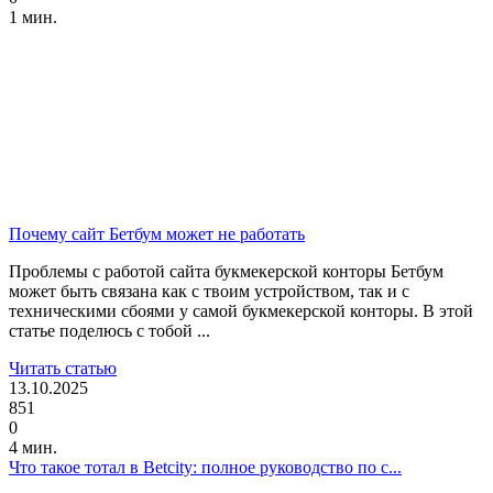
1 мин.
Почему сайт Бетбум может не работать
Проблемы с работой сайта букмекерской конторы Бетбум
может быть связана как с твоим устройством, так и с
техническими сбоями у самой букмекерской конторы. В этой
статье поделюсь с тобой ...
Читать статью
13.10.2025
851
0
4 мин.
Что такое тотал в Betcity: полное руководство по с...