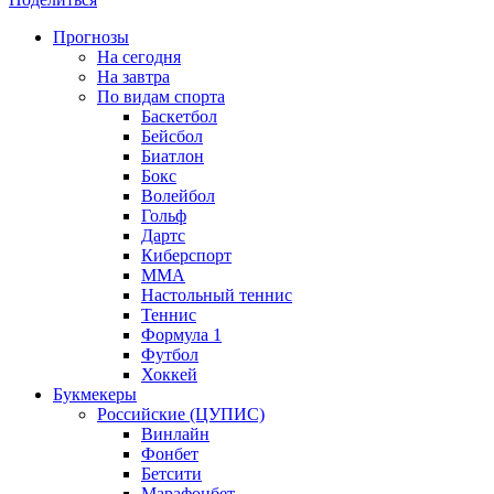
Прогнозы
На сегодня
На завтра
По видам спорта
Баскетбол
Бейсбол
Биатлон
Бокс
Волейбол
Гольф
Дартс
Киберспорт
ММА
Настольный теннис
Теннис
Формула 1
Футбол
Хоккей
Букмекеры
Российские (ЦУПИС)
Винлайн
Фонбет
Бетсити
Марафонбет