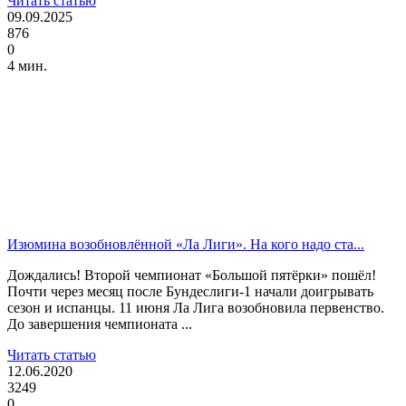
Читать статью
09.09.2025
876
0
4 мин.
Изюмина возобновлённой «Ла Лиги». На кого надо ста...
Дождались! Второй чемпионат «Большой пятёрки» пошёл!
Почти через месяц после Бундеслиги-1 начали доигрывать
сезон и испанцы. 11 июня Ла Лига возобновила первенство.
До завершения чемпионата ...
Читать статью
12.06.2020
3249
0