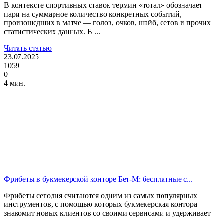
В контексте спортивных ставок термин «тотал» обозначает
пари на суммарное количество конкретных событий,
произошедших в матче — голов, очков, шайб, сетов и прочих
статистических данных. В ...
Читать статью
23.07.2025
1059
0
4 мин.
Фрибеты в букмекерской конторе Бет-М: бесплатные с...
Фрибеты сегодня считаются одним из самых популярных
инструментов, с помощью которых букмекерская контора
знакомит новых клиентов со своими сервисами и удерживает