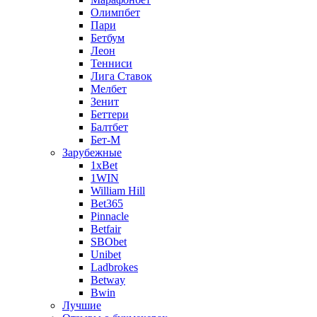
Олимпбет
Пари
Бетбум
Леон
Тенниси
Лига Ставок
Мелбет
Зенит
Беттери
Балтбет
Бет-М
Зарубежные
1xBet
1WIN
William Hill
Bet365
Pinnacle
Betfair
SBObet
Unibet
Ladbrokes
Betway
Bwin
Лучшие