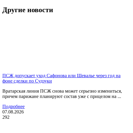
Другие новости
ПСЖ допускает уход Сафонова или Шевалье через год на
фоне сделки по Судзуки
Вратарская линия ПСЖ снова может серьезно измениться,
причем парижане планируют состав уже с прицелом на ...
Подробнее
07.08.2026
292