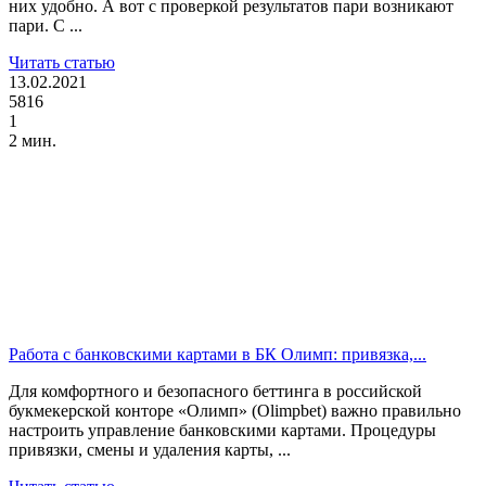
них удобно. А вот с проверкой результатов пари возникают
пари. С ...
Читать статью
13.02.2021
5816
1
2 мин.
Работа с банковскими картами в БК Олимп: привязка,...
Для комфортного и безопасного беттинга в российской
букмекерской конторе «Олимп» (Olimpbet) важно правильно
настроить управление банковскими картами. Процедуры
привязки, смены и удаления карты, ...