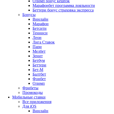
Олимп бонус кешбэк
Марафонбет программа лояльности
Беттери бонус страховка экспресса
Бонусы
Винлайн
Марафон
Бетсити
Тенниси
Леон
Лига Ставок
Пари
Мелбет
Зенит
Бетбум
Беттери
Бет-М
Балтбет
Фонбет
Олимп
Фрибеты
Промокоды
Мобильные ставки
Все приложения
Для iOS
Винлайн