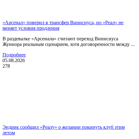
«Арсенал» поверил в трансфер Винисиуса, но «Реал» не
меняет условия продления
В раздевалке «Арсенала» считают переход Винисиуса
Жуниора реальным сценарием, хотя договоренности между ...
Подробнее
05.08.2026
278
Эндрик сообщил «Реалу» о желании покинуть клуб этим
летом