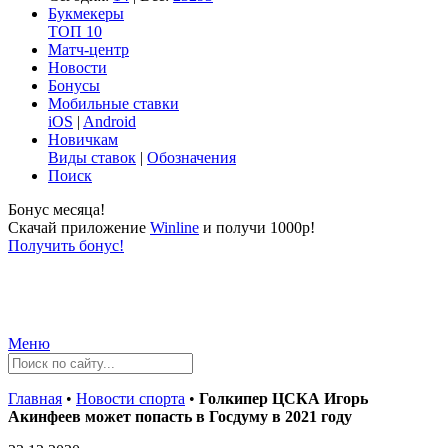
Букмекеры
ТОП 10
Матч-центр
Новости
Бонусы
Мобильные ставки
iOS
|
Android
Новичкам
Виды ставок
|
Обозначения
Поиск
Бонус месяца!
Скачай приложение
Winline
и получи 1000р!
Получить бонус!
Меню
Главная
•
Новости спорта
•
Голкипер ЦСКА Игорь
Акинфеев может попасть в Госдуму в 2021 году