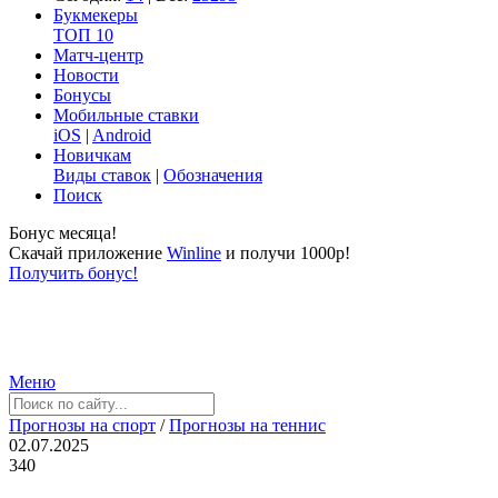
Букмекеры
ТОП 10
Матч-центр
Новости
Бонусы
Мобильные ставки
iOS
|
Android
Новичкам
Виды ставок
|
Обозначения
Поиск
Бонус месяца!
Скачай приложение
Winline
и получи 1000р!
Получить бонус!
Меню
Прогнозы на спорт
/
Прогнозы на теннис
02.07.2025
340