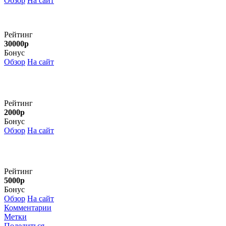
Обзор
На сайт
Рейтинг
30000р
Бонус
Обзор
На сайт
Рейтинг
2000р
Бонус
Обзор
На сайт
Рейтинг
5000р
Бонус
Обзор
На сайт
Комментарии
Метки
Поделиться