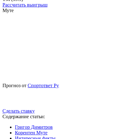
Рассчитать выигрыш
Муте
Прогноз от
Спортответ Ру
Сделать ставку
Содержание статьи:
Григор Димитров
Корентен Муте
Интересные факты