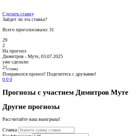
Сделать ставку
Зайдет ли эта ставка?
Всего проголосовало:
31
29
2
На прогноз
Димитров - Муте, 03.07.2025
уже сделали:
21
ставку
Понравился проноз? Поделитесь с друзьями!
0
0
0
Прогнозы с участием
Димитров
Муте
Другие прогнозы
Рассчитайте ваш выигрыш!
Ставка