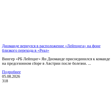
Диоманде вернулся в расположение «Лейпцига» на фоне
близкого перехода в «Реал»
Вингер «РБ Лейпциг» Ян Диоманде присоединился к команде
на предсезонном сборе в Австрии после болезни. ...
Подробнее
05.08.2026
318