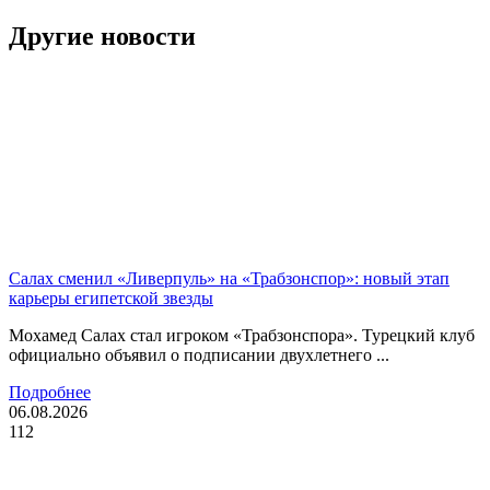
Другие новости
Салах сменил «Ливерпуль» на «Трабзонспор»: новый этап
карьеры египетской звезды
Мохамед Салах стал игроком «Трабзонспора». Турецкий клуб
официально объявил о подписании двухлетнего ...
Подробнее
06.08.2026
112