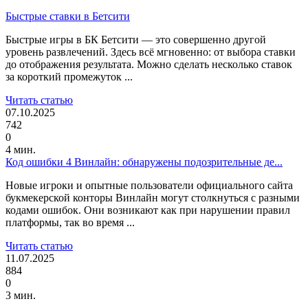
Быстрые ставки в Бетсити
Быстрые игры в БК Бетсити — это совершенно другой
уровень развлечений. Здесь всё мгновенно: от выбора ставки
до отображения результата. Можно сделать несколько ставок
за короткий промежуток ...
Читать статью
07.10.2025
742
0
4 мин.
Код ошибки 4 Винлайн: обнаружены подозрительные де...
Новые игроки и опытные пользователи официального сайта
букмекерской конторы Винлайн могут столкнуться с разными
кодами ошибок. Они возникают как при нарушении правил
платформы, так во время ...
Читать статью
11.07.2025
884
0
3 мин.