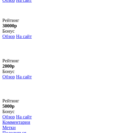
Обзор
На сайт
Рейтинг
30000р
Бонус
Обзор
На сайт
Рейтинг
2000р
Бонус
Обзор
На сайт
Рейтинг
5000р
Бонус
Обзор
На сайт
Комментарии
Метки
Поделиться