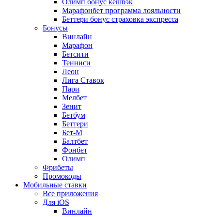
Олимп бонус кешбэк
Марафонбет программа лояльности
Беттери бонус страховка экспресса
Бонусы
Винлайн
Марафон
Бетсити
Тенниси
Леон
Лига Ставок
Пари
Мелбет
Зенит
Бетбум
Беттери
Бет-М
Балтбет
Фонбет
Олимп
Фрибеты
Промокоды
Мобильные ставки
Все приложения
Для iOS
Винлайн