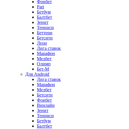
Фонбет
Pari
Бетбум
Балтбет
Зенит
Тенниси
Беттери
Бетсити
Леон
Лига ставок
Марафон
Мелбет
Олимп
Бет-М
Для Android
Лига ставок
Марафон
Мелбет
Бетсити
Фонбет
Винлайн
Зенит
Тенниси
Бетбум
Балтбет