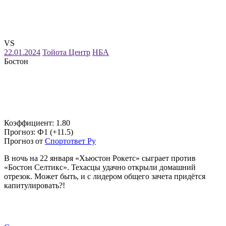
VS
22.01.2024
Тойота Центр
НБА
Бостон
Коэффициент:
1.80
Прогноз:
Ф1 (+11.5)
Прогноз от
Спортответ Ру
В ночь на 22 января «Хьюстон Рокетс» сыграет против
«Бостон Селтикс». Техасцы удачно открыли домашний
отрезок. Может быть, и с лидером общего зачета придётся
капитулировать?!