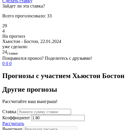
Сделать ставку
Зайдет ли эта ставка?
Всего проголосовало:
33
29
4
На прогноз
Хьюстон - Бостон, 22.01.2024
уже сделали:
24
ставки
Понравился проноз? Поделитесь с друзьями!
0
0
0
Прогнозы с участием
Хьюстон
Бостон
Другие прогнозы
Рассчитайте ваш выигрыш!
Ставка
Коэффициент
Рассчитать
Выигрыш