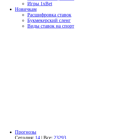
Игры 1xBet
Новичкам
Расшифровка ставок
Букмекерский сленг
Виды ставок на спорт
Прогнозы
Сегодня:
14
| Все:
23293