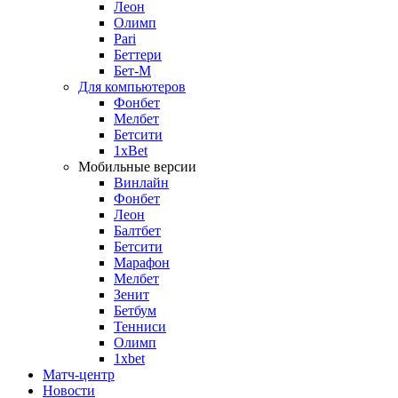
Леон
Олимп
Pari
Беттери
Бет-М
Для компьютеров
Фонбет
Мелбет
Бетсити
1xBet
Мобильные версии
Винлайн
Фонбет
Леон
Балтбет
Бетсити
Марафон
Мелбет
Зенит
Бетбум
Тенниси
Олимп
1xbet
Матч-центр
Новости