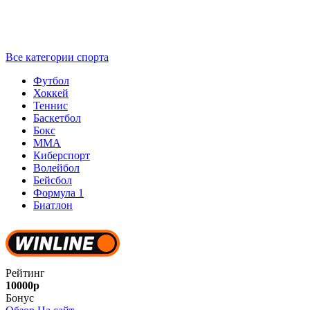
Все категории спорта
Футбол
Хоккей
Теннис
Баскетбол
Бокс
ММА
Киберспорт
Волейбол
Бейсбол
Формула 1
Биатлон
Рейтинг
10000р
Бонус