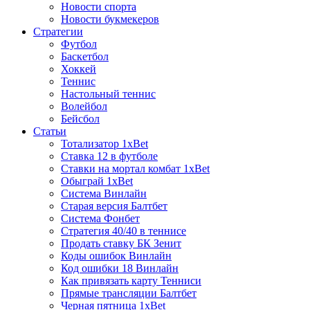
Новости спорта
Новости букмекеров
Стратегии
Футбол
Баскетбол
Хоккей
Теннис
Настольный теннис
Волейбол
Бейсбол
Статьи
Тотализатор 1хBet
Ставка 12 в футболе
Ставки на мортал комбат 1хBet
Обыграй 1хBet
Система Винлайн
Старая версия Балтбет
Система Фонбет
Стратегия 40/40 в теннисе
Продать ставку БК Зенит
Коды ошибок Винлайн
Код ошибки 18 Винлайн
Как привязать карту Тенниси
Прямые трансляции Балтбет
Черная пятница 1xBet