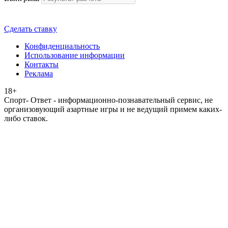
Сделать ставку
Конфиденциальность
Использование информации
Контакты
Реклама
18+
Спорт- Ответ - информационно-познавательный сервис, не
организовующий азартные игры и не ведущий примем каких-
либо ставок.