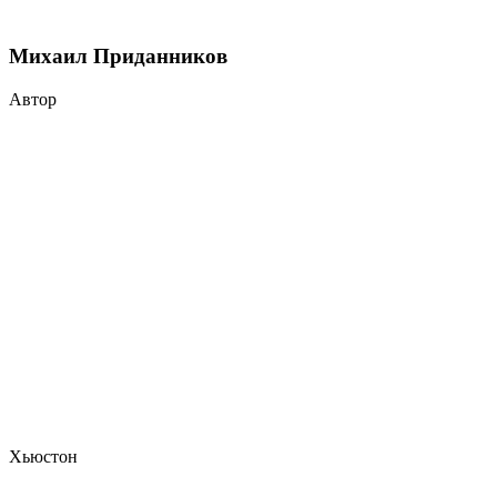
Михаил Приданников
Автор
Хьюстон