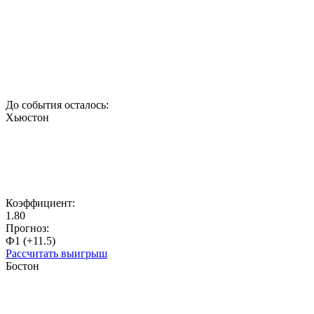
До события осталось:
Хьюстон
Коэффициент:
1.80
Прогноз:
Ф1 (+11.5)
Рассчитать выигрыш
Бостон