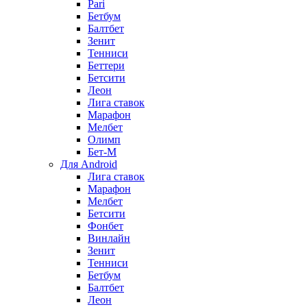
Pari
Бетбум
Балтбет
Зенит
Тенниси
Беттери
Бетсити
Леон
Лига ставок
Марафон
Мелбет
Олимп
Бет-М
Для Android
Лига ставок
Марафон
Мелбет
Бетсити
Фонбет
Винлайн
Зенит
Тенниси
Бетбум
Балтбет
Леон