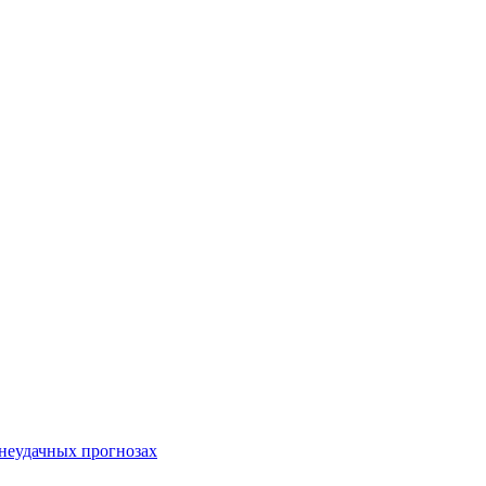
 неудачных прогнозах