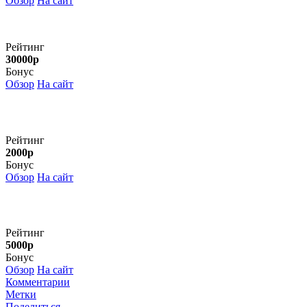
Обзор
На сайт
Рейтинг
30000р
Бонус
Обзор
На сайт
Рейтинг
2000р
Бонус
Обзор
На сайт
Рейтинг
5000р
Бонус
Обзор
На сайт
Комментарии
Метки
Поделиться