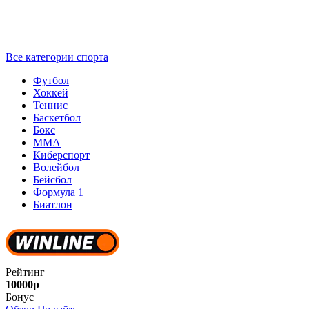
Все категории спорта
Футбол
Хоккей
Теннис
Баскетбол
Бокс
ММА
Киберспорт
Волейбол
Бейсбол
Формула 1
Биатлон
Рейтинг
10000р
Бонус