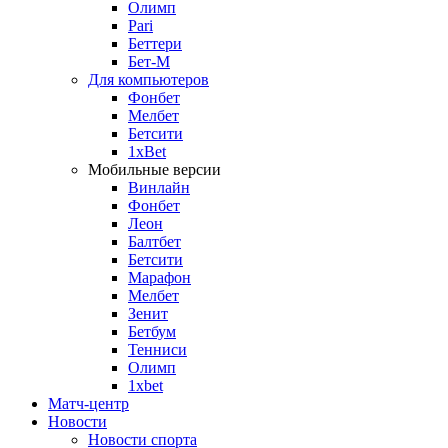
Олимп
Pari
Беттери
Бет-М
Для компьютеров
Фонбет
Мелбет
Бетсити
1xBet
Мобильные версии
Винлайн
Фонбет
Леон
Балтбет
Бетсити
Марафон
Мелбет
Зенит
Бетбум
Тенниси
Олимп
1xbet
Матч-центр
Новости
Новости спорта