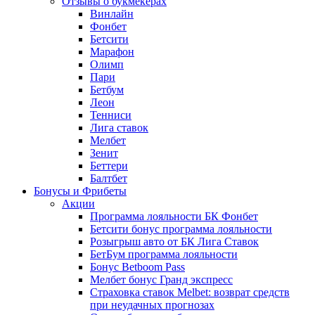
Отзывы о букмекерах
Винлайн
Фонбет
Бетсити
Марафон
Олимп
Пари
Бетбум
Леон
Тенниси
Лига ставок
Мелбет
Зенит
Беттери
Балтбет
Бонусы и Фрибеты
Акции
Программа лояльности БК Фонбет
Бетсити бонус программа лояльности
Розыгрыш авто от БК Лига Ставок
БетБум программа лояльности
Бонус Betboom Pass
Мелбет бонус Гранд экспресс
Страховка ставок Melbet: возврат средств
при неудачных прогнозах