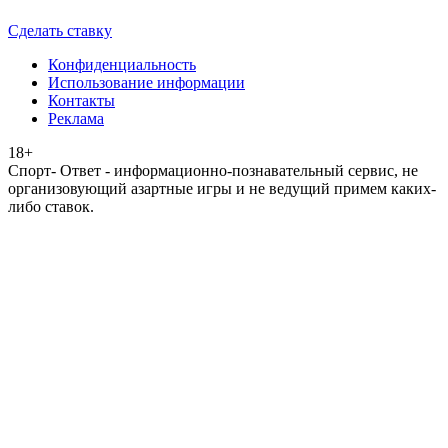
Сделать ставку
Конфиденциальность
Использование информации
Контакты
Реклама
18+
Спорт- Ответ - информационно-познавательный сервис, не
организовующий азартные игры и не ведущий примем каких-
либо ставок.