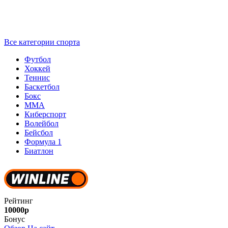
Все категории спорта
Футбол
Хоккей
Теннис
Баскетбол
Бокс
ММА
Киберспорт
Волейбол
Бейсбол
Формула 1
Биатлон
Рейтинг
10000р
Бонус