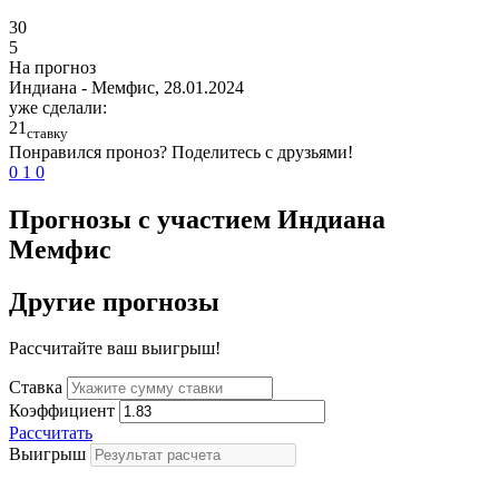
30
5
На прогноз
Индиана - Мемфис, 28.01.2024
уже сделали:
21
ставку
Понравился проноз? Поделитесь с друзьями!
0
1
0
Прогнозы с участием
Индиана
Мемфис
Другие прогнозы
Рассчитайте ваш выигрыш!
Ставка
Коэффициент
Рассчитать
Выигрыш