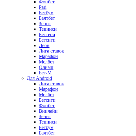
Фонбет
Pari
Бетбум
Балтбет
Зенит
Тенниси
Беттери
Бетсити
Леон
Лига ставок
Марафон
Мелбет
Олимп
Бет-М
Для Android
Лига ставок
Марафон
Мелбет
Бетсити
Фонбет
Винлайн
Зенит
Тенниси
Бетбум
Балтбет