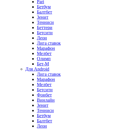
Pari
Бетбум
Балтбет
Зенит
Тенниси
Беттери
Бетсити
Леон
Лига ставок
Марафон
Мелбет
Олимп
Бет-М
Для Android
Лига ставок
Марафон
Мелбет
Бетсити
Фонбет
Винлайн
Зенит
Тенниси
Бетбум
Балтбет
Леон