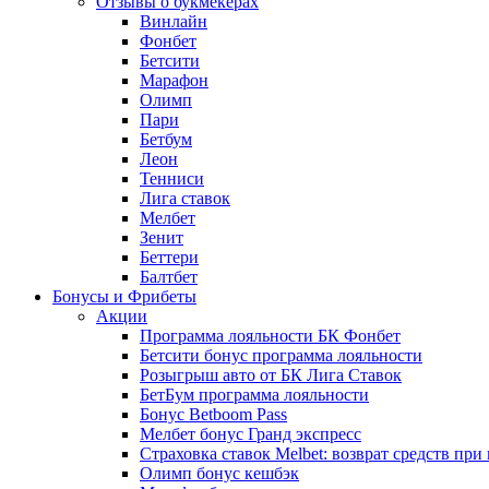
Отзывы о букмекерах
Винлайн
Фонбет
Бетсити
Марафон
Олимп
Пари
Бетбум
Леон
Тенниси
Лига ставок
Мелбет
Зенит
Беттери
Балтбет
Бонусы и Фрибеты
Акции
Программа лояльности БК Фонбет
Бетсити бонус программа лояльности
Розыгрыш авто от БК Лига Ставок
БетБум программа лояльности
Бонус Betboom Pass
Мелбет бонус Гранд экспресс
Страховка ставок Melbet: возврат средств при
Олимп бонус кешбэк