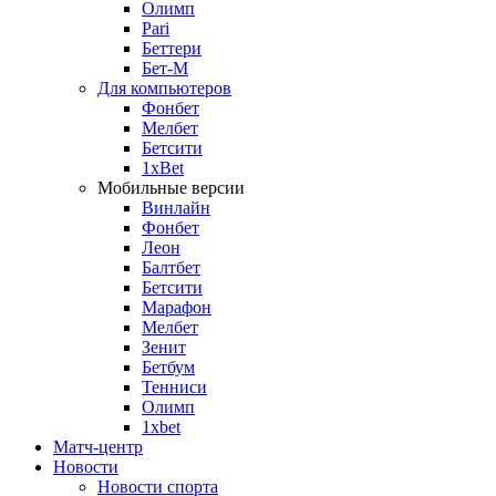
Олимп
Pari
Беттери
Бет-М
Для компьютеров
Фонбет
Мелбет
Бетсити
1xBet
Мобильные версии
Винлайн
Фонбет
Леон
Балтбет
Бетсити
Марафон
Мелбет
Зенит
Бетбум
Тенниси
Олимп
1xbet
Матч-центр
Новости
Новости спорта