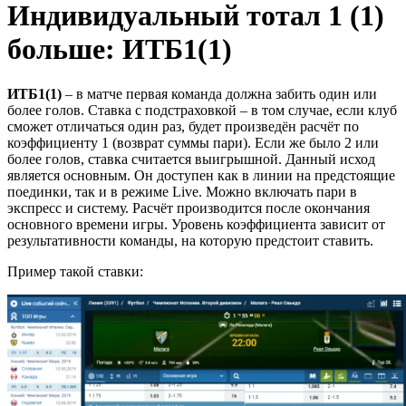
Индивидуальный тотал 1 (1)
больше: ИТБ1(1)
ИТБ1(1)
– в матче первая команда должна забить один или
более голов. Ставка с подстраховкой – в том случае, если клуб
сможет отличаться один раз, будет произведён расчёт по
коэффициенту 1 (возврат суммы пари). Если же было 2 или
более голов, ставка считается выигрышной. Данный исход
является основным. Он доступен как в линии на предстоящие
поединки, так и в режиме Live. Можно включать пари в
экспресс и систему. Расчёт производится после окончания
основного времени игры. Уровень коэффициента зависит от
результативности команды, на которую предстоит ставить.
Пример такой ставки: