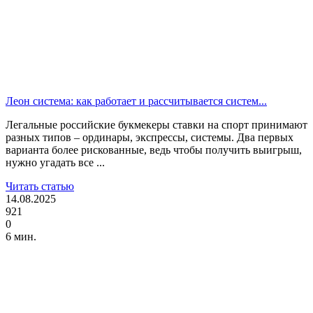
Леон система: как работает и рассчитывается систем...
Легальные российские букмекеры ставки на спорт принимают
разных типов – ординары, экспрессы, системы. Два первых
варианта более рискованные, ведь чтобы получить выигрыш,
нужно угадать все ...
Читать статью
14.08.2025
921
0
6 мин.