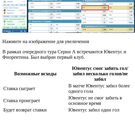
Нажмите на изображение для увеличения
В рамках очередного тура Серии А встречаются Ювентус и
Фиорентина. Был выбран первый клуб.
Ювентус смог забить гол/
Возможные исходы
забил несколько голов/не
забил
В матче Ювентус забил более
Ставка сыграет
одного гола
Ювентус не смог забить в
Ставка проиграет
основное время
Будет возврат ставки
Ювентус забил один гол