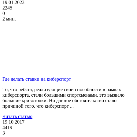
19.01.2023
2245
0
2 мин.
Где делать ставки на киберспорт
То, что ребята, реализующие свои способности в рамках
киберспорта, стали большими спортсменами, это вызвало
большие кривотолки. Но данное обстоятельство стало
причиной того, что киберспорт ...
Читать статью
19.10.2017
4419
3