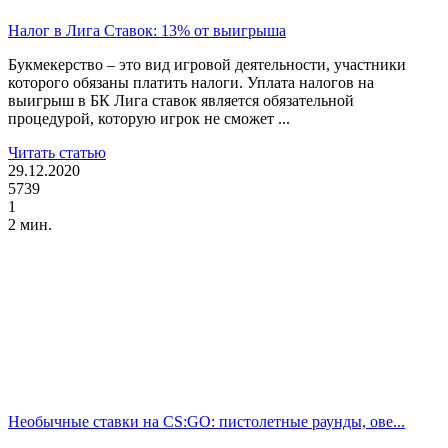
Налог в Лига Ставок: 13% от выигрыша
Букмекерство – это вид игровой деятельности, участники
которого обязаны платить налоги. Уплата налогов на
выигрыш в БК Лига ставок является обязательной
процедурой, которую игрок не сможет ...
Читать статью
29.12.2020
5739
1
2 мин.
Необычные ставки на CS:GO: пистолетные раунды, ове...