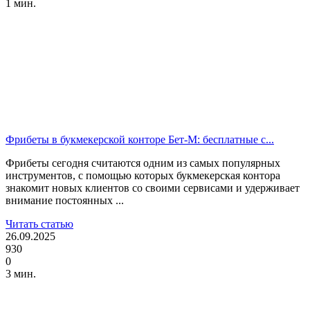
1 мин.
Фрибеты в букмекерской конторе Бет-М: бесплатные с...
Фрибеты сегодня считаются одним из самых популярных
инструментов, с помощью которых букмекерская контора
знакомит новых клиентов со своими сервисами и удерживает
внимание постоянных ...
Читать статью
26.09.2025
930
0
3 мин.