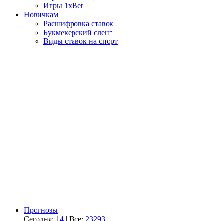
Игры 1xBet
Новичкам
Расшифровка ставок
Букмекерский сленг
Виды ставок на спорт
Прогнозы
Сегодня:
14
| Все:
23293