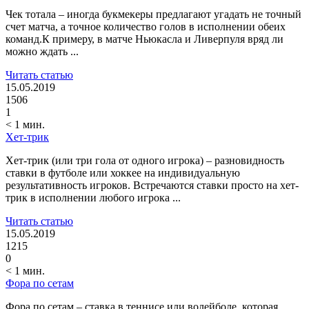
Чек тотала – иногда букмекеры предлагают угадать не точный
счет матча, а точное количество голов в исполнении обеих
команд.К примеру, в матче Ньюкасла и Ливерпуля вряд ли
можно ждать ...
Читать статью
15.05.2019
1506
1
< 1 мин.
Хет-трик
Хет-трик (или три гола от одного игрока) – разновидность
ставки в футболе или хоккее на индивидуальную
результативность игроков. Встречаются ставки просто на хет-
трик в исполнении любого игрока ...
Читать статью
15.05.2019
1215
0
< 1 мин.
Фора по сетам
Фора по сетам – ставка в теннисе или волейболе, которая