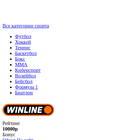
Все категории спорта
Футбол
Хоккей
Теннис
Баскетбол
Бокс
ММА
Киберспорт
Волейбол
Бейсбол
Формула 1
Биатлон
Рейтинг
10000р
Бонус