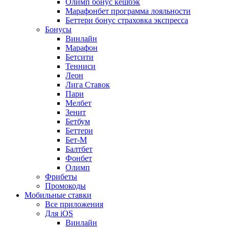
Олимп бонус кешбэк
Марафонбет программа лояльности
Беттери бонус страховка экспресса
Бонусы
Винлайн
Марафон
Бетсити
Тенниси
Леон
Лига Ставок
Пари
Мелбет
Зенит
Бетбум
Беттери
Бет-М
Балтбет
Фонбет
Олимп
Фрибеты
Промокоды
Мобильные ставки
Все приложения
Для iOS
Винлайн