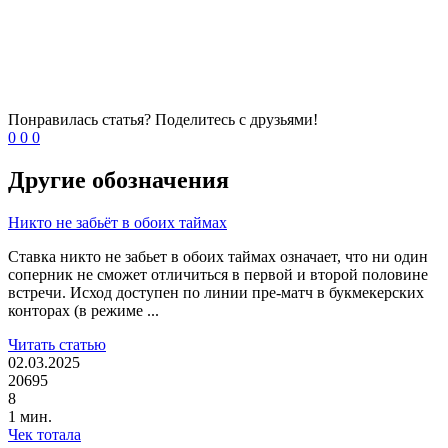
Понравилась статья? Поделитесь с друзьями!
0
0
0
Другие обозначения
Никто не забьёт в обоих таймах
Ставка никто не забьет в обоих таймах означает, что ни один
соперник не сможет отличиться в первой и второй половине
встречи. Исход доступен по линии пре-матч в букмекерских
конторах (в режиме ...
Читать статью
02.03.2025
20695
8
1 мин.
Чек тотала