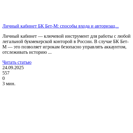
Личный кабинет БК Бет-М: способы входа и авторизац...
Личный кабинет — ключевой инструмент для работы с любой
легальной букмекерской конторой в России. В случае БК Бет-
М — это позволяет игрокам безопасно управлять аккаунтом,
отслеживать историю ...
Читать статью
24.09.2025
557
0
3 мин.