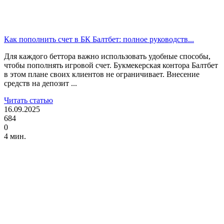
Как пополнить счет в БК Балтбет: полное руководств...
Для каждого беттора важно использовать удобные способы,
чтобы пополнять игровой счет. Букмекерская контора Балтбет
в этом плане своих клиентов не ограничивает. Внесение
средств на депозит ...
Читать статью
16.09.2025
684
0
4 мин.