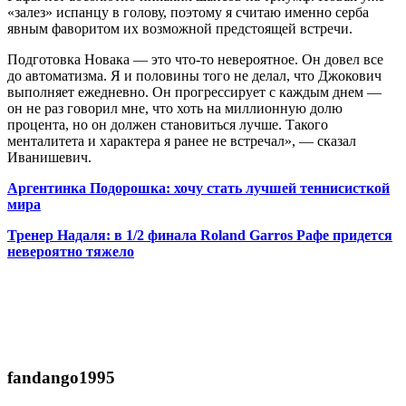
«залез» испанцу в голову, поэтому я считаю именно серба
явным фаворитом их возможной предстоящей встречи.
Подготовка Новака — это что-то невероятное. Он довел все
до автоматизма. Я и половины того не делал, что Джокович
выполняет ежедневно. Он прогрессирует с каждым днем —
он не раз говорил мне, что хоть на миллионную долю
процента, но он должен становиться лучше. Такого
менталитета и характера я ранее не встречал», — сказал
Иванишевич.
Аргентинка Подорошка: хочу стать лучшей теннисисткой
мира
Тренер Надаля: в 1/2 финала Roland Garros Рафе придется
невероятно тяжело
fandango1995