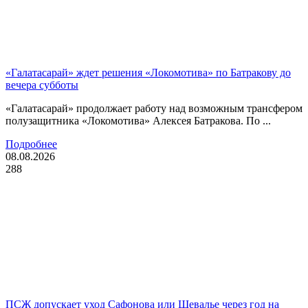
«Галатасарай» ждет решения «Локомотива» по Батракову до
вечера субботы
«Галатасарай» продолжает работу над возможным трансфером
полузащитника «Локомотива» Алексея Батракова. По ...
Подробнее
08.08.2026
288
ПСЖ допускает уход Сафонова или Шевалье через год на