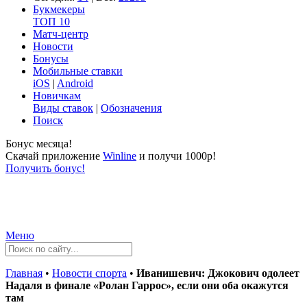
Букмекеры
ТОП 10
Матч-центр
Новости
Бонусы
Мобильные ставки
iOS
|
Android
Новичкам
Виды ставок
|
Обозначения
Поиск
Бонус месяца!
Скачай приложение
Winline
и получи 1000р!
Получить бонус!
Меню
Главная
•
Новости спорта
•
Иванишевич: Джокович одолеет
Надаля в финале «Ролан Гаррос», если они оба окажутся
там