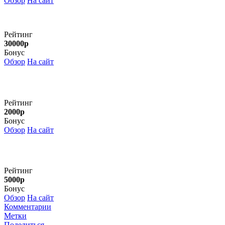
Обзор
На сайт
Рейтинг
30000р
Бонус
Обзор
На сайт
Рейтинг
2000р
Бонус
Обзор
На сайт
Рейтинг
5000р
Бонус
Обзор
На сайт
Комментарии
Метки
Поделиться