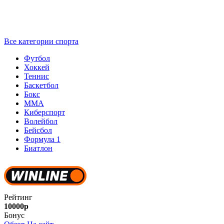
Все категории спорта
Футбол
Хоккей
Теннис
Баскетбол
Бокс
ММА
Киберспорт
Волейбол
Бейсбол
Формула 1
Биатлон
Рейтинг
10000р
Бонус