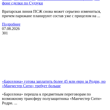
фоне сделки по Судзуки
Вратарская линия ПСЖ снова может серьезно измениться,
причем парижане планируют состав уже с прицелом на ...
Подробнее
07.08.2026
301
«Барселона» готова заплатить более 45 млн евро за Родри, но
«Манчестер Сити» требует больше
«Барселона» перешла к предметным переговорам по
возможному трансферу полузащитника «Манчестер Сити»
Родри. ...