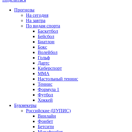
Прогнозы
На сегодня
На завтра
По видам спорта
Баскетбол
Бейсбол
Биатлон
Бокс
Волейбол
Гольф
Дартс
Киберспорт
ММА
Настольный теннис
Теннис
Формула 1
Футбол
Хоккей
Букмекеры
Российские (ЦУПИС)
Винлайн
Фонбет
Бетсити
Марафонбет