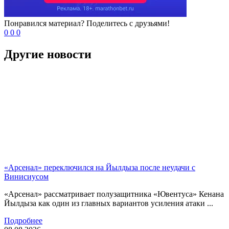
Понравился материал? Поделитесь с друзьями!
0
0
0
Другие новости
«Арсенал» переключился на Йылдыза после неудачи с
Винисиусом
«Арсенал» рассматривает полузащитника «Ювентуса» Кенана
Йылдыза как один из главных вариантов усиления атаки ...
Подробнее