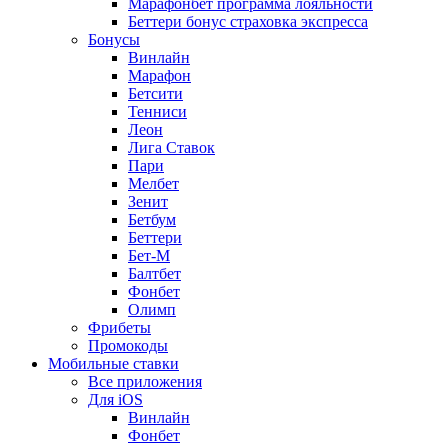
Марафонбет программа лояльности
Беттери бонус страховка экспресса
Бонусы
Винлайн
Марафон
Бетсити
Тенниси
Леон
Лига Ставок
Пари
Мелбет
Зенит
Бетбум
Беттери
Бет-М
Балтбет
Фонбет
Олимп
Фрибеты
Промокоды
Мобильные ставки
Все приложения
Для iOS
Винлайн
Фонбет