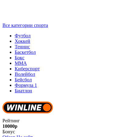
Все категории спорта
Футбол
Хоккей
Теннис
Баскетбол
Бокс
ММА
Киберспорт
Волейбол
Бейсбол
Формула 1
Биатлон
Рейтинг
10000р
Бонус