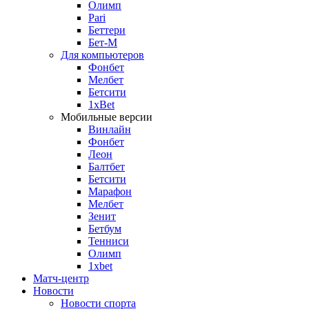
Олимп
Pari
Беттери
Бет-М
Для компьютеров
Фонбет
Мелбет
Бетсити
1xBet
Мобильные версии
Винлайн
Фонбет
Леон
Балтбет
Бетсити
Марафон
Мелбет
Зенит
Бетбум
Тенниси
Олимп
1xbet
Матч-центр
Новости
Новости спорта