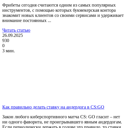
Фрибеты сегодня считаются одним из самых популярных
инструментов, с помощью которых букмекерская контора
знакомит новых клиентов со своими сервисами и удерживает
внимание постоянных ...
Читать статью
26.09.2025
930
0
3 мин.
Как правильно делать ставку на андердога в CS:GO
Закон любого киберспортивного матча CS: GO гласит – нет
ни одного фаворита, не проигрывавшего явным андердогам.
Если периодически держать в голове это правило, то ставки