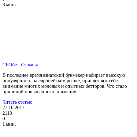
8 мин.
СБОбет. Отзывы
В последнее время азиатский букмекер набирает высокую
популярность на европейском рынке, привлекая к себе
внимание многих молодых и опытных бетторов. Что стало
причиной повышенного внимания ...
Читать статью
27.10.2017
2118
0
1 мин.