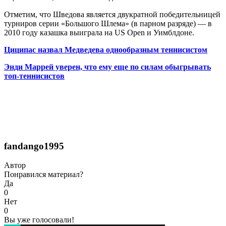
Отметим, что Шведова является двукратной победительницей
турниров серии «Большого Шлема» (в парном разряде) — в
2010 году казашка выиграла на US Open и Уимблдоне.
Циципас назвал Медведева однообразным теннисистом
Энди Маррей уверен, что ему еще по силам обыгрывать
топ-теннисистов
fandango1995
Автор
Понравился материал?
Да
0
Нет
0
Вы уже голосовали!