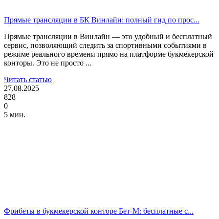
Прямые трансляции в БК Винлайн: полный гид по прос...
Прямые трансляции в Винлайн — это удобный и бесплатный
сервис, позволяющий следить за спортивными событиями в
режиме реального времени прямо на платформе букмекерской
конторы. Это не просто ...
Читать статью
27.08.2025
828
0
5 мин.
Фрибеты в букмекерской конторе Бет-М: бесплатные с...