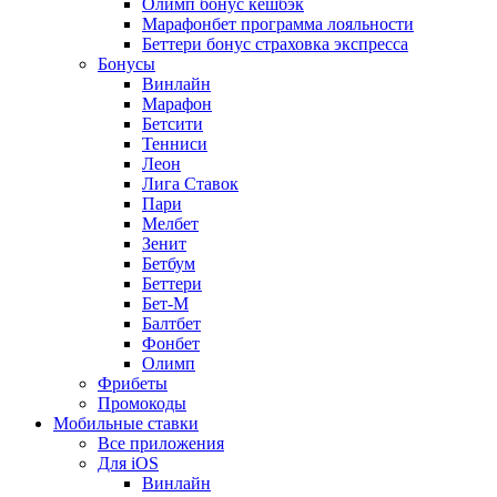
Олимп бонус кешбэк
Марафонбет программа лояльности
Беттери бонус страховка экспресса
Бонусы
Винлайн
Марафон
Бетсити
Тенниси
Леон
Лига Ставок
Пари
Мелбет
Зенит
Бетбум
Беттери
Бет-М
Балтбет
Фонбет
Олимп
Фрибеты
Промокоды
Мобильные ставки
Все приложения
Для iOS
Винлайн