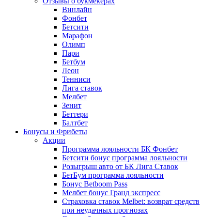
Отзывы о букмекерах
Винлайн
Фонбет
Бетсити
Марафон
Олимп
Пари
Бетбум
Леон
Тенниси
Лига ставок
Мелбет
Зенит
Беттери
Балтбет
Бонусы и Фрибеты
Акции
Программа лояльности БК Фонбет
Бетсити бонус программа лояльности
Розыгрыш авто от БК Лига Ставок
БетБум программа лояльности
Бонус Betboom Pass
Мелбет бонус Гранд экспресс
Страховка ставок Melbet: возврат средств
при неудачных прогнозах