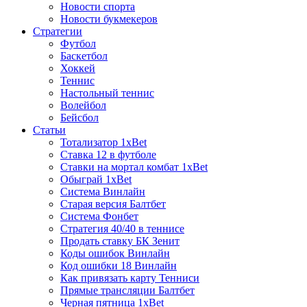
Новости спорта
Новости букмекеров
Стратегии
Футбол
Баскетбол
Хоккей
Теннис
Настольный теннис
Волейбол
Бейсбол
Статьи
Тотализатор 1хBet
Ставка 12 в футболе
Ставки на мортал комбат 1хBet
Обыграй 1хBet
Система Винлайн
Старая версия Балтбет
Система Фонбет
Стратегия 40/40 в теннисе
Продать ставку БК Зенит
Коды ошибок Винлайн
Код ошибки 18 Винлайн
Как привязать карту Тенниси
Прямые трансляции Балтбет
Черная пятница 1xBet