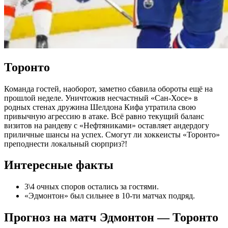
Торонто
Команда гостей, наоборот, заметно сбавила обороты ещё на
прошлой неделе. Уничтожив несчастный «Сан-Хосе» в
родных стенах дружина Шелдона Кифа утратила свою
привычную агрессию в атаке. Всё равно текущий баланс
визитов на рандеву с «Нефтяниками» оставляет андердогу
приличные шансы на успех. Смогут ли хоккеисты «Торонто»
преподнести локальный сюрприз?!
Интересные факты
3\4 очных споров остались за гостями.
«Эдмонтон» был сильнее в 10-ти матчах подряд.
Прогноз на матч Эдмонтон — Торонто