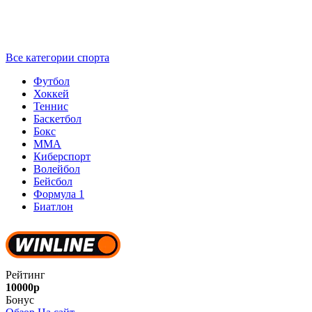
Все категории спорта
Футбол
Хоккей
Теннис
Баскетбол
Бокс
ММА
Киберспорт
Волейбол
Бейсбол
Формула 1
Биатлон
Рейтинг
10000р
Бонус