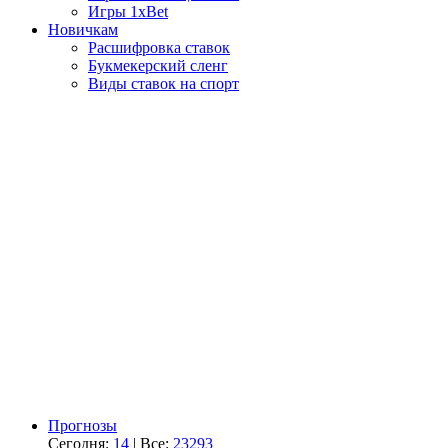
Игры 1xBet
Новичкам
Расшифровка ставок
Букмекерский сленг
Виды ставок на спорт
Прогнозы
Сегодня:
14
| Все:
23293