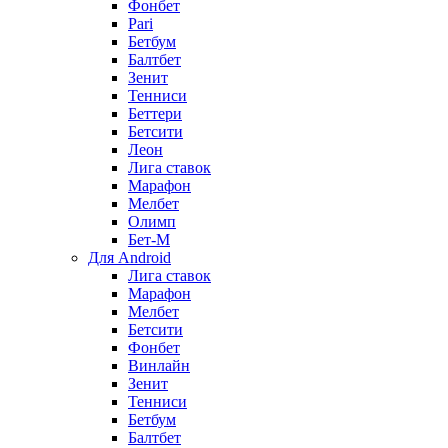
Фонбет
Pari
Бетбум
Балтбет
Зенит
Тенниси
Беттери
Бетсити
Леон
Лига ставок
Марафон
Мелбет
Олимп
Бет-М
Для Android
Лига ставок
Марафон
Мелбет
Бетсити
Фонбет
Винлайн
Зенит
Тенниси
Бетбум
Балтбет