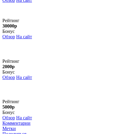
Обзор
На сайт
Рейтинг
30000р
Бонус
Обзор
На сайт
Рейтинг
2000р
Бонус
Обзор
На сайт
Рейтинг
5000р
Бонус
Обзор
На сайт
Комментарии
Метки
Поделиться