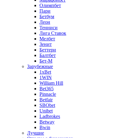
Олимпбет
Пари
Бетбум
Леон
Тенниси
Лига Ставок
Мелбет
Зенит
Беттери
Балтбет
Бет-М
Зарубежные
1xBet
1WIN
William Hill
Bet365
Pinnacle
Betfair
SBObet
Unibet
Ladbrokes
Betway
Bwin
Лучшие