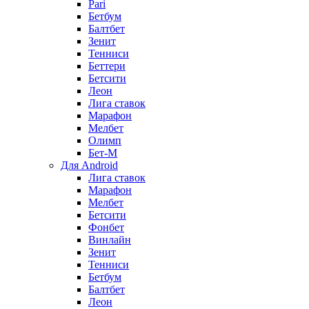
Pari
Бетбум
Балтбет
Зенит
Тенниси
Беттери
Бетсити
Леон
Лига ставок
Марафон
Мелбет
Олимп
Бет-М
Для Android
Лига ставок
Марафон
Мелбет
Бетсити
Фонбет
Винлайн
Зенит
Тенниси
Бетбум
Балтбет
Леон