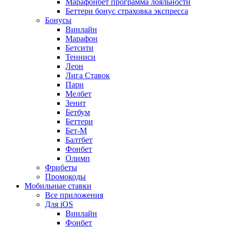
Марафонбет программа лояльности
Беттери бонус страховка экспресса
Бонусы
Винлайн
Марафон
Бетсити
Тенниси
Леон
Лига Ставок
Пари
Мелбет
Зенит
Бетбум
Беттери
Бет-М
Балтбет
Фонбет
Олимп
Фрибеты
Промокоды
Мобильные ставки
Все приложения
Для iOS
Винлайн
Фонбет