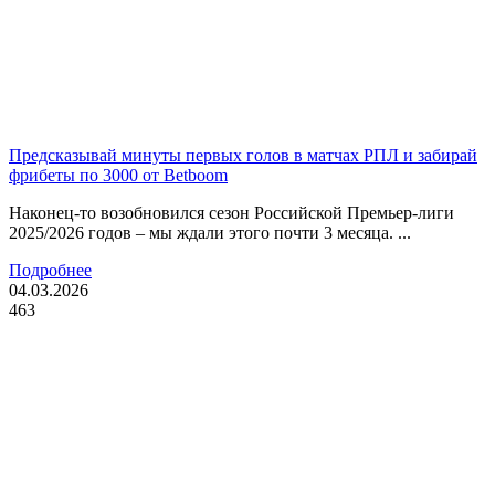
Предсказывай минуты первых голов в матчах РПЛ и забирай
фрибеты по 3000 от Betboom
Наконец-то возобновился сезон Российской Премьер-лиги
2025/2026 годов – мы ждали этого почти 3 месяца. ...
Подробнее
04.03.2026
463