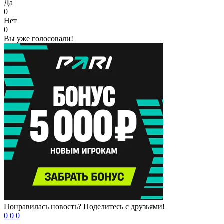
Да
0
Нет
0
Вы уже голосовали!
Понравилась новость? Поделитесь с друзьями!
0
0
0