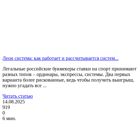
Леон система: как работает и рассчитывается систем...
Легальные российские букмекеры ставки на спорт принимают
разных типов – ординары, экспрессы, системы. Два первых
варианта более рискованные, ведь чтобы получить выигрыш,
нужно угадать все ...
Читать статью
14.08.2025
919
0
6 мин.