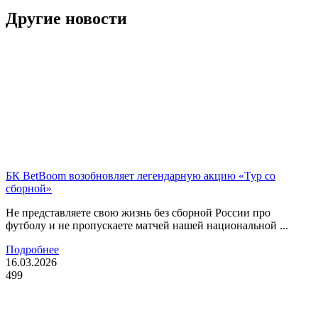
Другие новости
БК BetBoom возобновляет легендарную акцию «Тур со
сборной»
Не представляете свою жизнь без сборной России про
футболу и не пропускаете матчей нашей национальной ...
Подробнее
16.03.2026
499