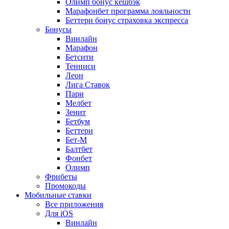
Олимп бонус кешбэк
Марафонбет программа лояльности
Беттери бонус страховка экспресса
Бонусы
Винлайн
Марафон
Бетсити
Тенниси
Леон
Лига Ставок
Пари
Мелбет
Зенит
Бетбум
Беттери
Бет-М
Балтбет
Фонбет
Олимп
Фрибеты
Промокоды
Мобильные ставки
Все приложения
Для iOS
Винлайн