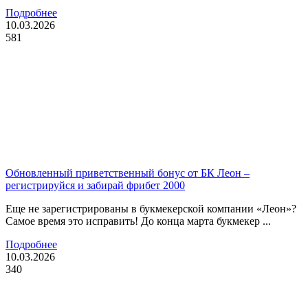
Подробнее
10.03.2026
581
Обновленный приветственный бонус от БК Леон –
регистрируйся и забирай фрибет 2000
Еще не зарегистрированы в букмекерской компании «Леон»?
Самое время это исправить! До конца марта букмекер ...
Подробнее
10.03.2026
340