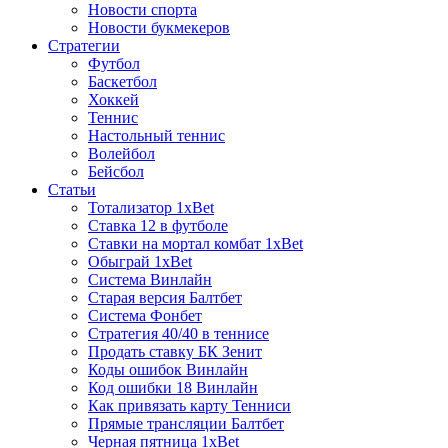
Новости спорта
Новости букмекеров
Стратегии
Футбол
Баскетбол
Хоккей
Теннис
Настольный теннис
Волейбол
Бейсбол
Статьи
Тотализатор 1хBet
Ставка 12 в футболе
Ставки на мортал комбат 1хBet
Обыграй 1хBet
Система Винлайн
Старая версия Балтбет
Система Фонбет
Стратегия 40/40 в теннисе
Продать ставку БК Зенит
Коды ошибок Винлайн
Код ошибки 18 Винлайн
Как привязать карту Тенниси
Прямые трансляции Балтбет
Черная пятница 1xBet