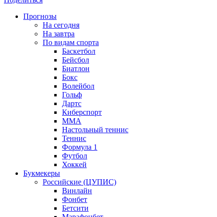
Прогнозы
На сегодня
На завтра
По видам спорта
Баскетбол
Бейсбол
Биатлон
Бокс
Волейбол
Гольф
Дартс
Киберспорт
ММА
Настольный теннис
Теннис
Формула 1
Футбол
Хоккей
Букмекеры
Российские (ЦУПИС)
Винлайн
Фонбет
Бетсити
Марафонбет