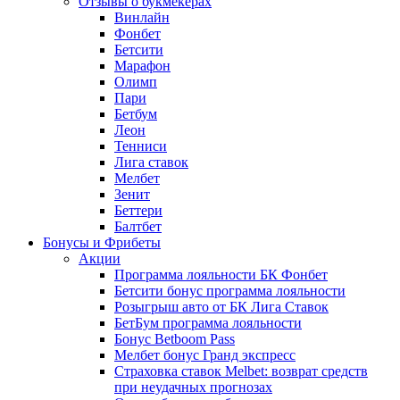
Отзывы о букмекерах
Винлайн
Фонбет
Бетсити
Марафон
Олимп
Пари
Бетбум
Леон
Тенниси
Лига ставок
Мелбет
Зенит
Беттери
Балтбет
Бонусы и Фрибеты
Акции
Программа лояльности БК Фонбет
Бетсити бонус программа лояльности
Розыгрыш авто от БК Лига Ставок
БетБум программа лояльности
Бонус Betboom Pass
Мелбет бонус Гранд экспресс
Страховка ставок Melbet: возврат средств
при неудачных прогнозах