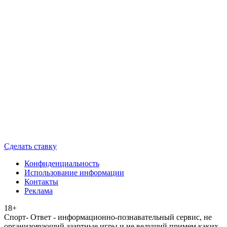
Сделать ставку
Конфиденциальность
Использование информации
Контакты
Реклама
18+
Спорт- Ответ - информационно-познавательный сервис, не
организовующий азартные игры и не ведущий примем каких-