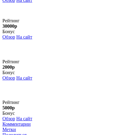
Обзор
На сайт
Рейтинг
30000р
Бонус
Обзор
На сайт
Рейтинг
2000р
Бонус
Обзор
На сайт
Рейтинг
5000р
Бонус
Обзор
На сайт
Комментарии
Метки
Поделиться