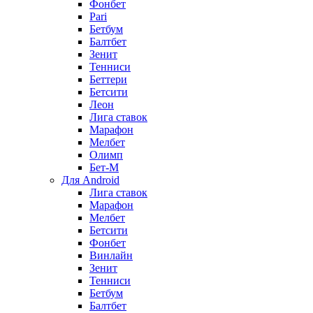
Фонбет
Pari
Бетбум
Балтбет
Зенит
Тенниси
Беттери
Бетсити
Леон
Лига ставок
Марафон
Мелбет
Олимп
Бет-М
Для Android
Лига ставок
Марафон
Мелбет
Бетсити
Фонбет
Винлайн
Зенит
Тенниси
Бетбум
Балтбет