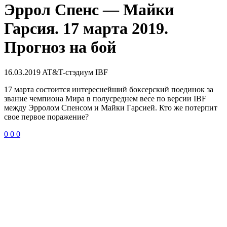
Эррол Спенс — Майки
Гарсия. 17 марта 2019.
Прогноз на бой
16.03.2019
AT&T-стэдиум
IBF
17 марта состоится интереснейший боксерский поединок за
звание чемпиона Мира в полусреднем весе по версии IBF
между Эрролом Спенсом и Майки Гарсией. Кто же потерпит
свое первое поражение?
0
0
0