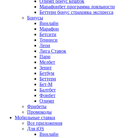
Олимп бонус кешбэк
Марафонбет программа лояльности
Беттери бонус страховка экспресса
Бонусы
Винлайн
Марафон
Бетсити
Тенниси
Леон
Лига Ставок
Пари
Мелбет
Зенит
Бетбум
Беттери
Бет-М
Балтбет
Фонбет
Олимп
Фрибеты
Промокоды
Мобильные ставки
Все приложения
Для iOS
Винлайн