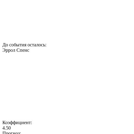
До события осталось:
Эррол Спенс
Коэффициент:
4.50
Прогноз: