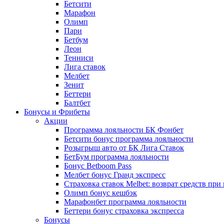
Бетсити
Марафон
Олимп
Пари
Бетбум
Леон
Тенниси
Лига ставок
Мелбет
Зенит
Беттери
Балтбет
Бонусы и Фрибеты
Акции
Программа лояльности БК Фонбет
Бетсити бонус программа лояльности
Розыгрыш авто от БК Лига Ставок
БетБум программа лояльности
Бонус Betboom Pass
Мелбет бонус Гранд экспресс
Страховка ставок Melbet: возврат средств при
Олимп бонус кешбэк
Марафонбет программа лояльности
Беттери бонус страховка экспресса
Бонусы