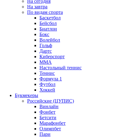
На сегодня
На завтра
По видам спорта
Баскетбол
Бейсбол
Биатлон
Бокс
Волейбол
Гольф
Дартс
Киберспорт
ММА
Настольный теннис
Теннис
Формула 1
Футбол
Хоккей
Букмекеры
Российские (ЦУПИС)
Винлайн
Фонбет
Бетсити
Марафонбет
Олимпбет
Пари