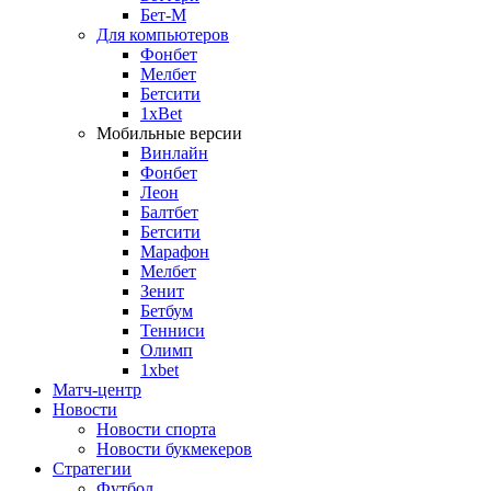
Бет-М
Для компьютеров
Фонбет
Мелбет
Бетсити
1xBet
Мобильные версии
Винлайн
Фонбет
Леон
Балтбет
Бетсити
Марафон
Мелбет
Зенит
Бетбум
Тенниси
Олимп
1xbet
Матч-центр
Новости
Новости спорта
Новости букмекеров
Стратегии
Футбол