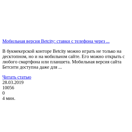
Мобильная версия Betcity: ставки с телефона через ...
В букмекерской конторе Betcity можно играть не только на
десктопном, но и на мобильном сайте. Его можно открыть с
любого смартфона или планшета. Мобильная версия сайта
Бетсити доступна даже для ...
Читать статью
28.03.2019
10056
0
4 мин.