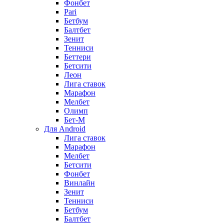
Фонбет
Pari
Бетбум
Балтбет
Зенит
Тенниси
Беттери
Бетсити
Леон
Лига ставок
Марафон
Мелбет
Олимп
Бет-М
Для Android
Лига ставок
Марафон
Мелбет
Бетсити
Фонбет
Винлайн
Зенит
Тенниси
Бетбум
Балтбет