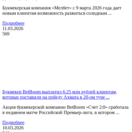
Букмекерская компания «Мелбет» с 9 марта 2026 года дает
новым клиентам возможность разжиться солидным ...
Подробнее
11.03.2026
569
Букмекер BetBoom выплатил 6.25 млн рублей клиентам,
которые поставили на победу Ахмата в 20-ом туре ...
Акция букмекерской компании BetBoom «Счет 2:0» сработала
в недавнем матче Российской Премьер-лиги, в котором ...
Подробнее
10.03.2026