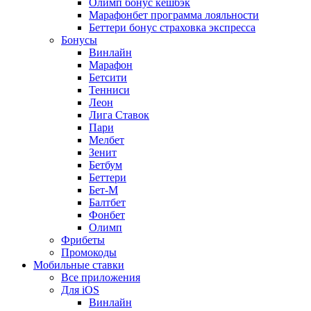
Олимп бонус кешбэк
Марафонбет программа лояльности
Беттери бонус страховка экспресса
Бонусы
Винлайн
Марафон
Бетсити
Тенниси
Леон
Лига Ставок
Пари
Мелбет
Зенит
Бетбум
Беттери
Бет-М
Балтбет
Фонбет
Олимп
Фрибеты
Промокоды
Мобильные ставки
Все приложения
Для iOS
Винлайн