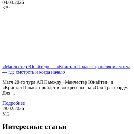
04.03.2026
379
«Манчестер Юнайтед» — «Кристал Пэлас»: трансляция матча
— где смотреть и когда начало
Матч 28-го тура АПЛ между «Манчестер Юнайтед» и
«Кристал Пэлас» пройдет в воскресенье на «Олд Траффорд».
Для ...
Подробнее
28.02.2026
512
Интересные статьи