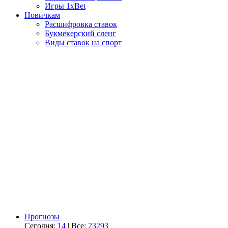
Игры 1xBet
Новичкам
Расшифровка ставок
Букмекерский сленг
Виды ставок на спорт
Прогнозы
Сегодня:
14
| Все:
23293