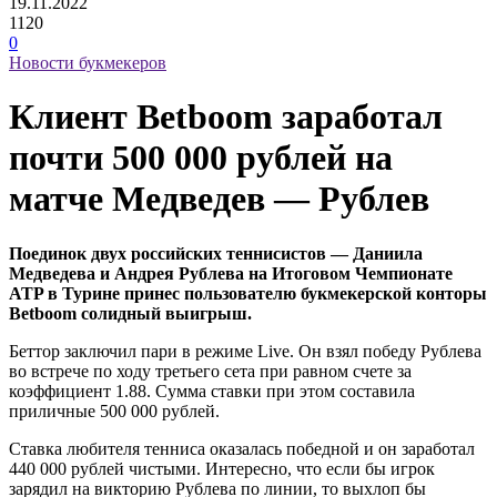
19.11.2022
1120
0
Новости букмекеров
Клиент Betboom заработал
почти 500 000 рублей на
матче Медведев — Рублев
Поединок двух российских теннисистов — Даниила
Медведева и Андрея Рублева на Итоговом Чемпионате
ATP в Турине принес пользователю букмекерской конторы
Betboom солидный выигрыш.
Беттор заключил пари в режиме Live. Он взял победу Рублева
во встрече по ходу третьего сета при равном счете за
коэффициент 1.88. Сумма ставки при этом составила
приличные 500 000 рублей.
Ставка любителя тенниса оказалась победной и он заработал
440 000 рублей чистыми. Интересно, что если бы игрок
зарядил на викторию Рублева по линии, то выхлоп бы