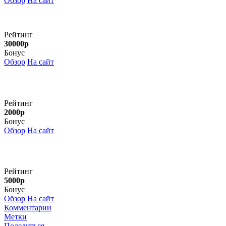
Обзор
На сайт
Рейтинг
30000р
Бонус
Обзор
На сайт
Рейтинг
2000р
Бонус
Обзор
На сайт
Рейтинг
5000р
Бонус
Обзор
На сайт
Комментарии
Метки
Поделиться