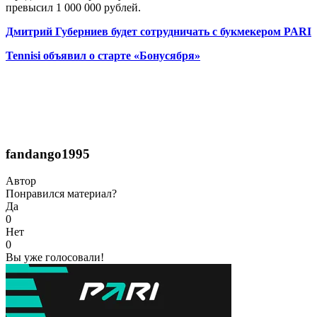
превысил 1 000 000 рублей.
Дмитрий Губерниев будет сотрудничать с букмекером PARI
Tennisi объявил о старте «Бонусября»
fandango1995
Автор
Понравился материал?
Да
0
Нет
0
Вы уже голосовали!