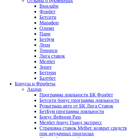
Отзывы о букмекерах
Винлайн
Фонбет
Бетсити
Марафон
Олимп
Пари
Бетбум
Леон
Тенниси
Лига ставок
Мелбет
Зенит
Беттери
Балтбет
Бонусы и Фрибеты
Акции
Программа лояльности БК Фонбет
Бетсити бонус программа лояльности
Розыгрыш авто от БК Лига Ставок
БетБум программа лояльности
Бонус Betboom Pass
Мелбет бонус Гранд экспресс
Страховка ставок Melbet: возврат средств
при неудачных прогнозах