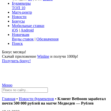
Букмекеры
ТОП 10
Матч-центр
Новости
Бонусы
Мобильные ставки
iOS
|
Android
Новичкам
Виды ставок
|
Обозначения
Поиск
Бонус месяца!
Скачай приложение
Winline
и получи 1000р!
Получить бонус!
Меню
Главная
•
Новости букмекеров
•
Клиент Betboom заработал
почти 500 000 рублей на матче Медведев — Рублев