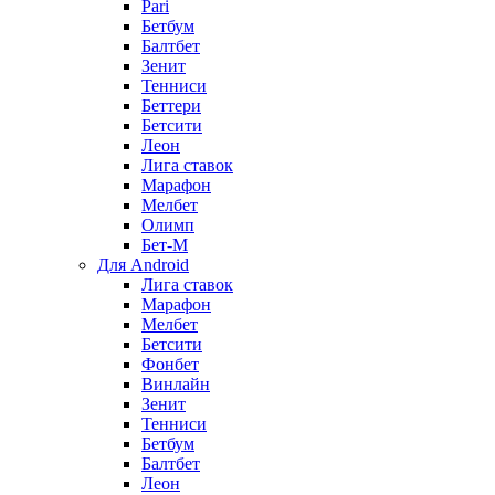
Pari
Бетбум
Балтбет
Зенит
Тенниси
Беттери
Бетсити
Леон
Лига ставок
Марафон
Мелбет
Олимп
Бет-М
Для Android
Лига ставок
Марафон
Мелбет
Бетсити
Фонбет
Винлайн
Зенит
Тенниси
Бетбум
Балтбет
Леон