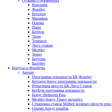
Отзывы о букмекерах
Винлайн
Фонбет
Бетсити
Марафон
Олимп
Пари
Бетбум
Леон
Тенниси
Лига ставок
Мелбет
Зенит
Беттери
Балтбет
Бонусы и Фрибеты
Акции
Программа лояльности БК Фонбет
Бетсити бонус программа лояльности
Розыгрыш авто от БК Лига Ставок
БетБум программа лояльности
Бонус Betboom Pass
Мелбет бонус Гранд экспресс
Страховка ставок Melbet: возврат средств при
Олимп бонус кешбэк