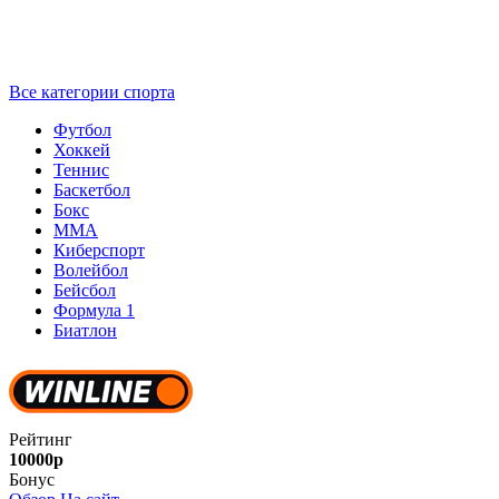
Все категории спорта
Футбол
Хоккей
Теннис
Баскетбол
Бокс
ММА
Киберспорт
Волейбол
Бейсбол
Формула 1
Биатлон
Рейтинг
10000р
Бонус