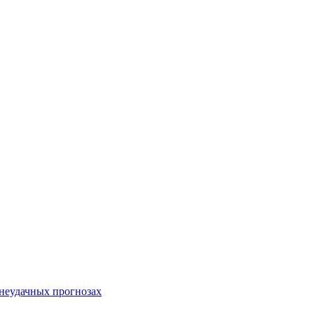
 неудачных прогнозах