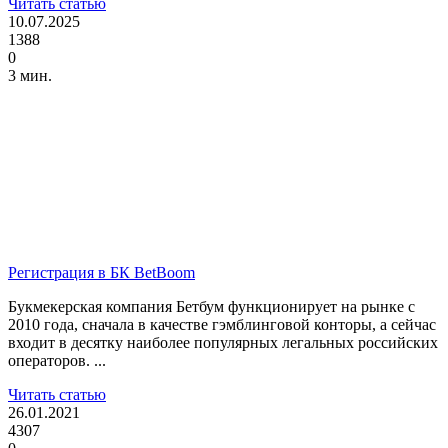
Читать статью
10.07.2025
1388
0
3 мин.
Регистрация в БК BetBoom
Букмекерская компания Бетбум функционирует на рынке с
2010 года, сначала в качестве гэмблинговой конторы, а сейчас
входит в десятку наиболее популярных легальных российских
операторов. ...
Читать статью
26.01.2021
4307