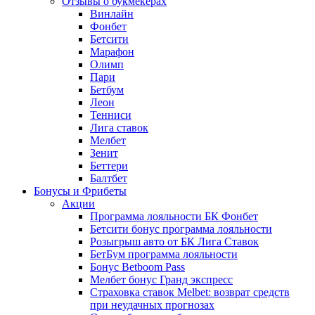
Отзывы о букмекерах
Винлайн
Фонбет
Бетсити
Марафон
Олимп
Пари
Бетбум
Леон
Тенниси
Лига ставок
Мелбет
Зенит
Беттери
Балтбет
Бонусы и Фрибеты
Акции
Программа лояльности БК Фонбет
Бетсити бонус программа лояльности
Розыгрыш авто от БК Лига Ставок
БетБум программа лояльности
Бонус Betboom Pass
Мелбет бонус Гранд экспресс
Страховка ставок Melbet: возврат средств
при неудачных прогнозах