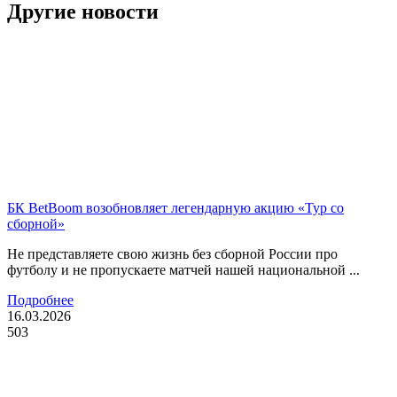
Другие новости
БК BetBoom возобновляет легендарную акцию «Тур со
сборной»
Не представляете свою жизнь без сборной России про
футболу и не пропускаете матчей нашей национальной ...
Подробнее
16.03.2026
503