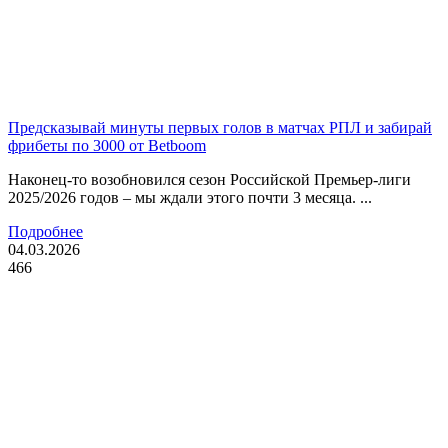
Предсказывай минуты первых голов в матчах РПЛ и забирай
фрибеты по 3000 от Betboom
Наконец-то возобновился сезон Российской Премьер-лиги
2025/2026 годов – мы ждали этого почти 3 месяца. ...
Подробнее
04.03.2026
466