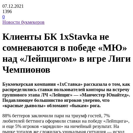
07.12.2021
1396
0
Новости букмекеров
Клиенты БК 1хStavka не
сомневаются в победе «МЮ»
над «Лейпцигом» в игре Лиги
Чемпионов
Букмекерская компания «1хСтавка» рассказала о том, как
распределились ставки пользователей конторы на встречу
группового этапа ЛЧ «Лейпциг» — «Манчестер Юнайтед».
Подавляющее большинство игроков уверено, что
«красные дьяволы» обломают «быкам» рога.
88% беттеров заключили пари на триумф гостей, 7%
любителей беттинга оформили ставки на победу «Лейпцига»,
и еще 5% игроков «зарядили» на ничейный результат. На
рынке тоталов же сложилась уникальная ситуация — исход