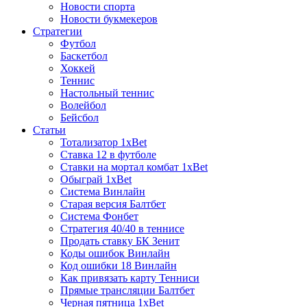
Новости спорта
Новости букмекеров
Стратегии
Футбол
Баскетбол
Хоккей
Теннис
Настольный теннис
Волейбол
Бейсбол
Статьи
Тотализатор 1хBet
Ставка 12 в футболе
Ставки на мортал комбат 1хBet
Обыграй 1хBet
Система Винлайн
Старая версия Балтбет
Система Фонбет
Стратегия 40/40 в теннисе
Продать ставку БК Зенит
Коды ошибок Винлайн
Код ошибки 18 Винлайн
Как привязать карту Тенниси
Прямые трансляции Балтбет
Черная пятница 1xBet