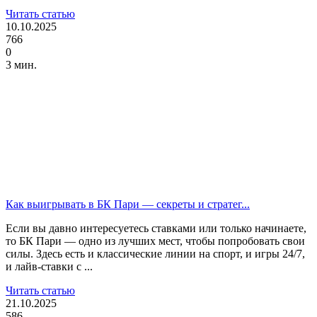
Читать статью
10.10.2025
766
0
3 мин.
Как выигрывать в БК Пари — секреты и стратег...
Если вы давно интересуетесь ставками или только начинаете,
то БК Пари — одно из лучших мест, чтобы попробовать свои
силы. Здесь есть и классические линии на спорт, и игры 24/7,
и лайв-ставки с ...
Читать статью
21.10.2025
586