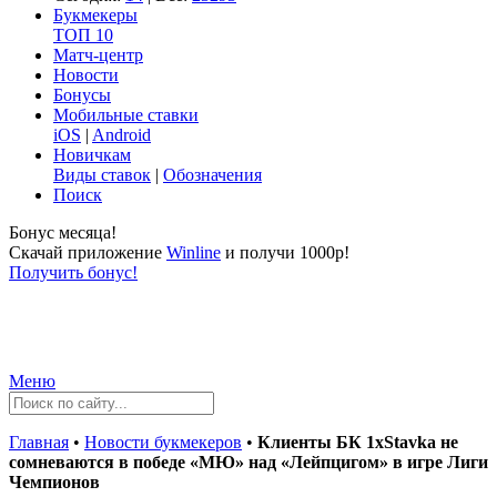
Букмекеры
ТОП 10
Матч-центр
Новости
Бонусы
Мобильные ставки
iOS
|
Android
Новичкам
Виды ставок
|
Обозначения
Поиск
Бонус месяца!
Скачай приложение
Winline
и получи 1000р!
Получить бонус!
Меню
Главная
•
Новости букмекеров
•
Клиенты БК 1хStavka не
сомневаются в победе «МЮ» над «Лейпцигом» в игре Лиги
Чемпионов