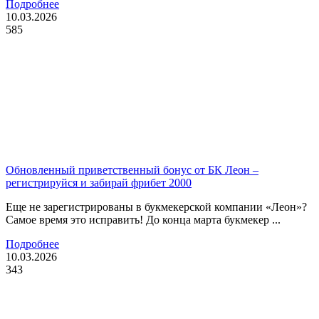
Подробнее
10.03.2026
585
Обновленный приветственный бонус от БК Леон –
регистрируйся и забирай фрибет 2000
Еще не зарегистрированы в букмекерской компании «Леон»?
Самое время это исправить! До конца марта букмекер ...
Подробнее
10.03.2026
343