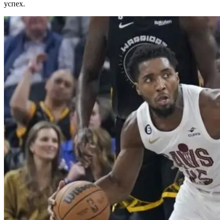
успех.