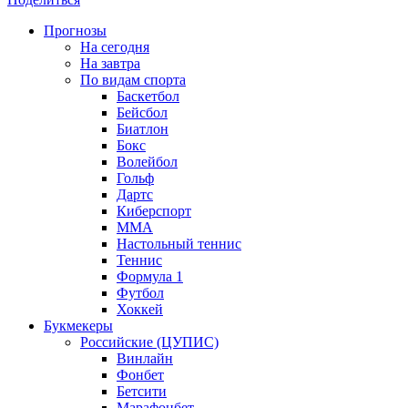
Прогнозы
На сегодня
На завтра
По видам спорта
Баскетбол
Бейсбол
Биатлон
Бокс
Волейбол
Гольф
Дартс
Киберспорт
ММА
Настольный теннис
Теннис
Формула 1
Футбол
Хоккей
Букмекеры
Российские (ЦУПИС)
Винлайн
Фонбет
Бетсити
Марафонбет