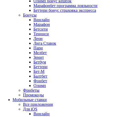
Олимп бонус кешбэк
Марафонбет программа лояльности
Беттери бонус страховка экспресса
Бонусы
Винлайн
Марафон
Бетсити
Тенниси
Леон
Лига Ставок
Пари
Мелбет
Зенит
Бетбум
Беттери
Бет-М
Балтбет
Фонбет
Олимп
Фрибеты
Промокоды
Мобильные ставки
Все приложения
Для iOS
Винлайн