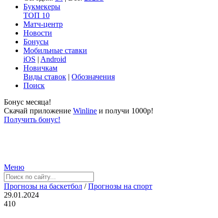
Букмекеры
ТОП 10
Матч-центр
Новости
Бонусы
Мобильные ставки
iOS
|
Android
Новичкам
Виды ставок
|
Обозначения
Поиск
Бонус месяца!
Скачай приложение
Winline
и получи 1000р!
Получить бонус!
Меню
Прогнозы на баскетбол
/
Прогнозы на спорт
29.01.2024
410