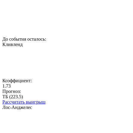
До события осталось:
Кливленд
Коэффициент:
1.73
Прогноз:
ТБ (223.5)
Рассчитать выигрыш
Лос-Анджелес