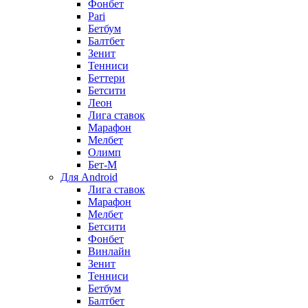
Фонбет
Pari
Бетбум
Балтбет
Зенит
Тенниси
Беттери
Бетсити
Леон
Лига ставок
Марафон
Мелбет
Олимп
Бет-М
Для Android
Лига ставок
Марафон
Мелбет
Бетсити
Фонбет
Винлайн
Зенит
Тенниси
Бетбум
Балтбет