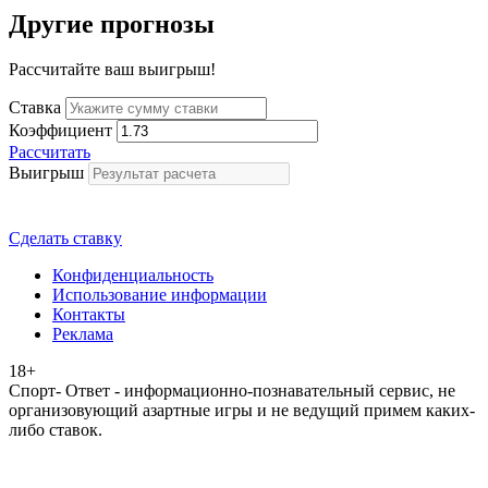
Другие прогнозы
Рассчитайте ваш выигрыш!
Ставка
Коэффициент
Рассчитать
Выигрыш
Сделать ставку
Конфиденциальность
Использование информации
Контакты
Реклама
18+
Спорт- Ответ - информационно-познавательный сервис, не
организовующий азартные игры и не ведущий примем каких-
либо ставок.