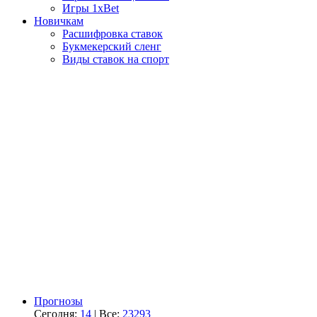
Игры 1xBet
Новичкам
Расшифровка ставок
Букмекерский сленг
Виды ставок на спорт
Прогнозы
Сегодня:
14
| Все:
23293