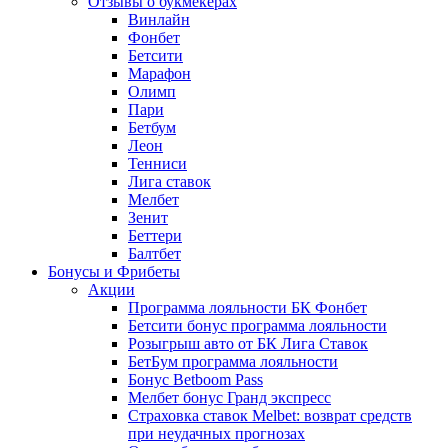
Отзывы о букмекерах
Винлайн
Фонбет
Бетсити
Марафон
Олимп
Пари
Бетбум
Леон
Тенниси
Лига ставок
Мелбет
Зенит
Беттери
Балтбет
Бонусы и Фрибеты
Акции
Программа лояльности БК Фонбет
Бетсити бонус программа лояльности
Розыгрыш авто от БК Лига Ставок
БетБум программа лояльности
Бонус Betboom Pass
Мелбет бонус Гранд экспресс
Страховка ставок Melbet: возврат средств
при неудачных прогнозах