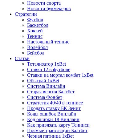
Новости спорта
Новости букмекеров
Стратегии
Футбол
Баскетбол
Хоккей
Теннис
Настольный теннис
Волейбол
Бейсбол
Статьи
Тотализатор 1хBet
Ставка 12 в футболе
Ставки на мортал комбат 1хBet
Обыграй 1хBet
Система Винлайн
Старая версия Балтбет
Система Фонбет
Стратегия 40/40 в теннисе
Продать ставку БК Зенит
Коды ошибок Винлайн
Код ошибки 18 Винлайн
Как привязать карту Тенниси
Прямые трансляции Балтбет
Черная пятница 1xBet