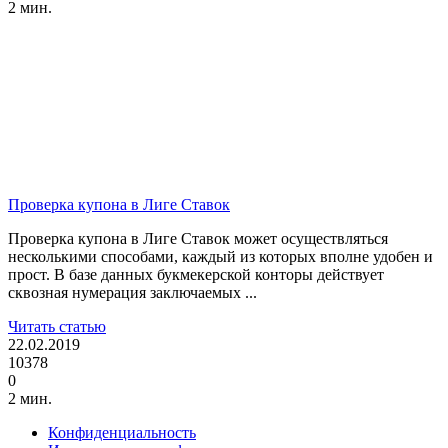
2 мин.
Проверка купона в Лиге Ставок
Проверка купона в Лиге Ставок может осуществляться
несколькими способами, каждый из которых вполне удобен и
прост. В базе данных букмекерской конторы действует
сквозная нумерация заключаемых ...
Читать статью
22.02.2019
10378
0
2 мин.
Конфиденциальность