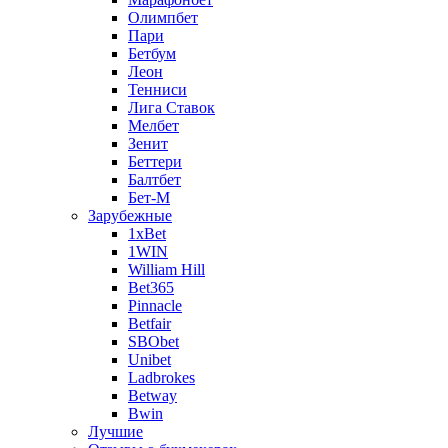
Олимпбет
Пари
Бетбум
Леон
Тенниси
Лига Ставок
Мелбет
Зенит
Беттери
Балтбет
Бет-М
Зарубежные
1xBet
1WIN
William Hill
Bet365
Pinnacle
Betfair
SBObet
Unibet
Ladbrokes
Betway
Bwin
Лучшие