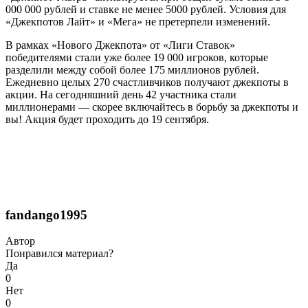
000 000 рублей и ставке не менее 5000 рублей. Условия для
«Джекпотов Лайт» и «Мега» не претерпели изменений.
В рамках «Нового Джекпота» от «Лиги Ставок»
победителями стали уже более 19 000 игроков, которые
разделили между собой более 175 миллионов рублей.
Ежедневно целых 270 счастливчиков получают джекпоты в
акции. На сегодняшний день 42 участника стали
миллионерами — скорее включайтесь в борьбу за джекпоты и
вы! Акция будет проходить до 19 сентября.
fandango1995
Автор
Понравился материал?
Да
0
Нет
0