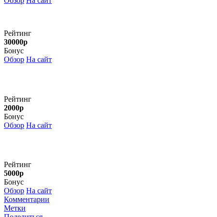
Обзор
На сайт
Рейтинг
30000р
Бонус
Обзор
На сайт
Рейтинг
2000р
Бонус
Обзор
На сайт
Рейтинг
5000р
Бонус
Обзор
На сайт
Комментарии
Метки
Поделиться