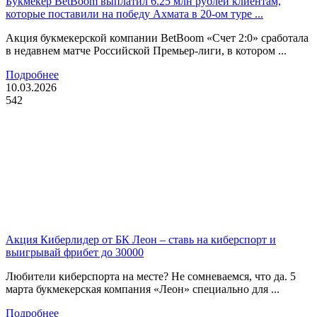
Букмекер BetBoom выплатил 6.25 млн рублей клиентам,
которые поставили на победу Ахмата в 20-ом туре ...
Акция букмекерской компании BetBoom «Счет 2:0» сработала
в недавнем матче Российской Премьер-лиги, в котором ...
Подробнее
10.03.2026
542
Акция Киберлидер от БК Леон – ставь на киберспорт и
выигрывай фрибет до 30000
Любители киберспорта на месте? Не сомневаемся, что да. 5
марта букмекерская компания «Леон» специально для ...
Подробнее