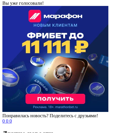
Вы уже голосовали!
Понравилась новость? Поделитесь с друзьями!
0
0
0