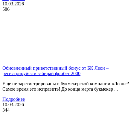
10.03.2026
586
Обновленный приветственный бонус от БК Леон –
регистрируйся и забирай фрибет 2000
Еще не зарегистрированы в букмекерской компании «Леон»?
Самое время это исправить! До конца марта букмекер ...
Подробнее
10.03.2026
344