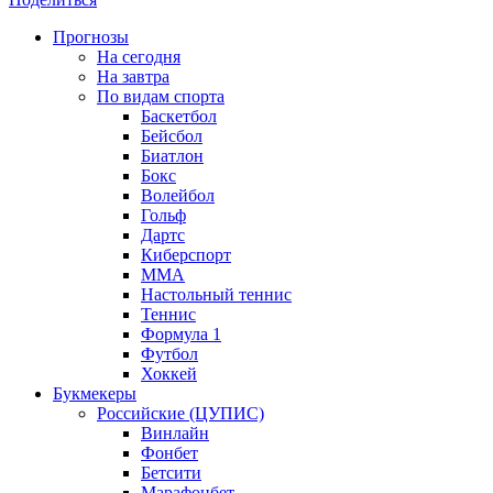
Прогнозы
На сегодня
На завтра
По видам спорта
Баскетбол
Бейсбол
Биатлон
Бокс
Волейбол
Гольф
Дартс
Киберспорт
ММА
Настольный теннис
Теннис
Формула 1
Футбол
Хоккей
Букмекеры
Российские (ЦУПИС)
Винлайн
Фонбет
Бетсити
Марафонбет