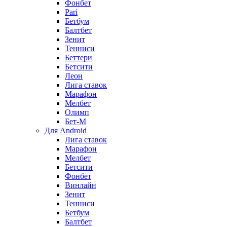
Фонбет
Pari
Бетбум
Балтбет
Зенит
Тенниси
Беттери
Бетсити
Леон
Лига ставок
Марафон
Мелбет
Олимп
Бет-М
Для Android
Лига ставок
Марафон
Мелбет
Бетсити
Фонбет
Винлайн
Зенит
Тенниси
Бетбум
Балтбет