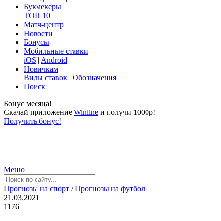
Букмекеры
ТОП 10
Матч-центр
Новости
Бонусы
Мобильные ставки
iOS
|
Android
Новичкам
Виды ставок
|
Обозначения
Поиск
Бонус месяца!
Скачай приложение
Winline
и получи 1000р!
Получить бонус!
Меню
Прогнозы на спорт
/
Прогнозы на футбол
21.03.2021
1176