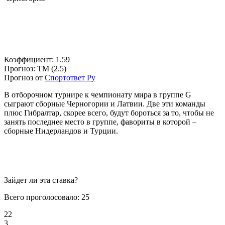
Коэффициент:
1.59
Прогноз:
ТМ (2.5)
Прогноз от
Спортответ Ру
В отборочном турнире к чемпионату мира в группе G
сыграют сборные Черногории и Латвии. Две эти команды
плюс Гибралтар, скорее всего, будут бороться за то, чтобы не
занять последнее место в группе, фавориты в которой –
сборные Нидерландов и Турции.
Зайдет ли эта ставка?
Всего проголосовало:
25
22
3