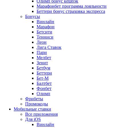
Олимп бонус кешбэк
Марафонбет программа лояльности
Беттери бонус страховка экспресса
Бонусы
Винлайн
Марафон
Бетсити
Тенниси
Леон
Лига Ставок
Пари
Мелбет
Зенит
Бетбум
Беттери
Бет-М
Балтбет
Фонбет
Олимп
Фрибеты
Промокоды
Мобильные ставки
Все приложения
Для iOS
Винлайн