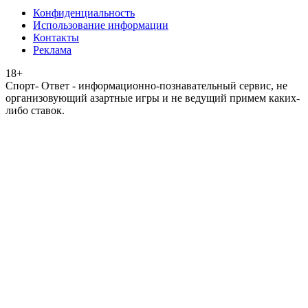
Конфиденциальность
Использование информации
Контакты
Реклама
18+
Спорт- Ответ - информационно-познавательный сервис, не
организовующий азартные игры и не ведущий примем каких-
либо ставок.