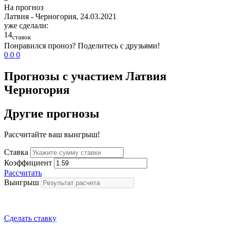
На прогноз
Латвия - Черногория, 24.03.2021
уже сделали:
14
ставок
Понравился проноз? Поделитесь с друзьями!
0
0
0
Прогнозы с участием
Латвия
Черногория
Другие прогнозы
Рассчитайте ваш выигрыш!
Ставка
Коэффициент
Рассчитать
Выигрыш
Сделать ставку