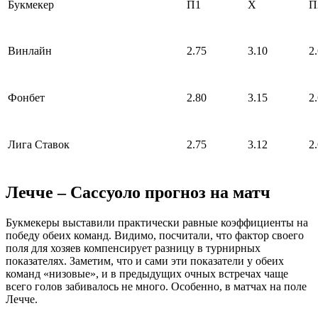
Букмекер
П1
Х
П
Винлайн
2.75
3.10
2
Фонбет
2.80
3.15
2
Лига Ставок
2.75
3.12
2
Лечче – Сассуоло прогноз на матч
Букмекеры выставили практически равные коэффициенты на
победу обеих команд. Видимо, посчитали, что фактор своего
поля для хозяев компенсирует разницу в турнирных
показателях. Заметим, что и сами эти показатели у обеих
команд «низовые», и в предыдущих очных встречах чаще
всего голов забивалось не много. Особенно, в матчах на поле
Лечче.