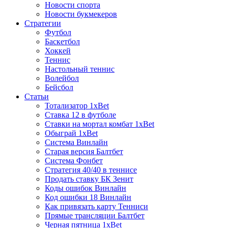
Новости спорта
Новости букмекеров
Стратегии
Футбол
Баскетбол
Хоккей
Теннис
Настольный теннис
Волейбол
Бейсбол
Статьи
Тотализатор 1хBet
Ставка 12 в футболе
Ставки на мортал комбат 1хBet
Обыграй 1хBet
Система Винлайн
Старая версия Балтбет
Система Фонбет
Стратегия 40/40 в теннисе
Продать ставку БК Зенит
Коды ошибок Винлайн
Код ошибки 18 Винлайн
Как привязать карту Тенниси
Прямые трансляции Балтбет
Черная пятница 1xBet