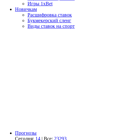
Игры 1xBet
Новичкам
Расшифровка ставок
Букмекерский сленг
Виды ставок на спорт
Прогнозы
Сегодня:
14
| Все:
23293