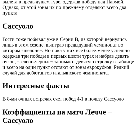
вылета в предыдущем туре, одержав победу над Пармой.
Однако, от этой зоны их по-прежнему отделяют всего два
пункта.
Сассуоло
Гости тоже побывал уже в Серии В, из которой вернулись
лишь в этом сезоне, выиграв предыдущий чемпионат во
«втором эшелоне». Но пока у них все более-менее успешно –
одержав три победы в первых шести турах и набрав девять
очков, «зелено-черные» занимают девятую строчку в таблице
и всего на один пункт отстают от зоны еврокубков. Редкий
случай для дебютантов итальянского чемпионата.
Интересные факты
В 8-ми очных встречах счет побед 4-1 в пользу Сассуоло
Коэффициенты на матч Лечче –
Сассуоло