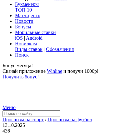
Букмекеры
ТОП 10
Матч-центр
Новости
Бонусы
Мобильные ставки
iOS
|
Android
Новичкам
Виды ставок
|
Обозначения
Поиск
Бонус месяца!
Скачай приложение
Winline
и получи 1000р!
Получить бонус!
Меню
Прогнозы на спорт
/
Прогнозы на футбол
13.10.2025
436