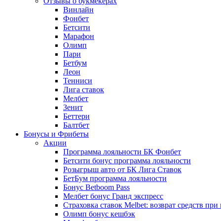
Отзывы о букмекерах
Винлайн
Фонбет
Бетсити
Марафон
Олимп
Пари
Бетбум
Леон
Тенниси
Лига ставок
Мелбет
Зенит
Беттери
Балтбет
Бонусы и Фрибеты
Акции
Программа лояльности БК Фонбет
Бетсити бонус программа лояльности
Розыгрыш авто от БК Лига Ставок
БетБум программа лояльности
Бонус Betboom Pass
Мелбет бонус Гранд экспресс
Страховка ставок Melbet: возврат средств при
Олимп бонус кешбэк