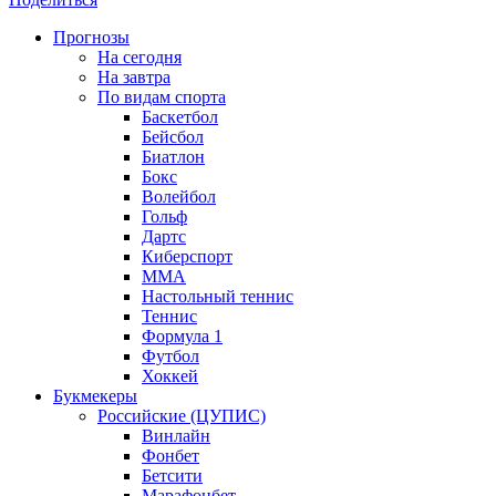
Прогнозы
На сегодня
На завтра
По видам спорта
Баскетбол
Бейсбол
Биатлон
Бокс
Волейбол
Гольф
Дартс
Киберспорт
ММА
Настольный теннис
Теннис
Формула 1
Футбол
Хоккей
Букмекеры
Российские (ЦУПИС)
Винлайн
Фонбет
Бетсити
Марафонбет