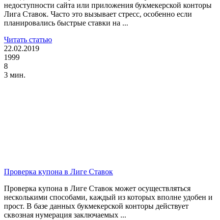
недоступности сайта или приложения букмекерской конторы
Лига Ставок. Часто это вызывает стресс, особенно если
планировались быстрые ставки на ...
Читать статью
22.02.2019
1999
8
3 мин.
Проверка купона в Лиге Ставок
Проверка купона в Лиге Ставок может осуществляться
несколькими способами, каждый из которых вполне удобен и
прост. В базе данных букмекерской конторы действует
сквозная нумерация заключаемых ...