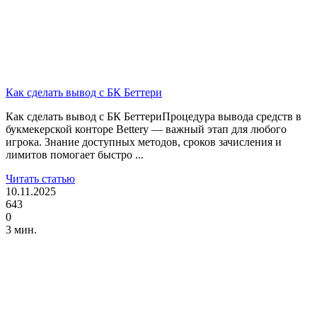
Как сделать вывод с БК Беттери
Как сделать вывод с БК БеттериПроцедура вывода средств в
букмекерской конторе Bettery — важный этап для любого
игрока. Знание доступных методов, сроков зачисления и
лимитов помогает быстро ...
Читать статью
10.11.2025
643
0
3 мин.