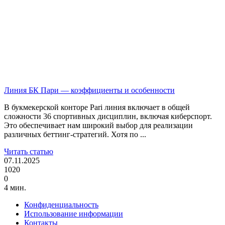
Линия БК Пари — коэффициенты и особенности
В букмекерской конторе Pari линия включает в общей
сложности 36 спортивных дисциплин, включая киберспорт.
Это обеспечивает нам широкий выбор для реализации
различных беттинг-стратегий. Хотя по ...
Читать статью
07.11.2025
1020
0
4 мин.
Конфиденциальность
Использование информации
Контакты