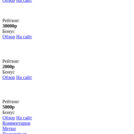
Обзор
На сайт
Рейтинг
30000р
Бонус
Обзор
На сайт
Рейтинг
2000р
Бонус
Обзор
На сайт
Рейтинг
5000р
Бонус
Обзор
На сайт
Комментарии
Метки
Поделиться