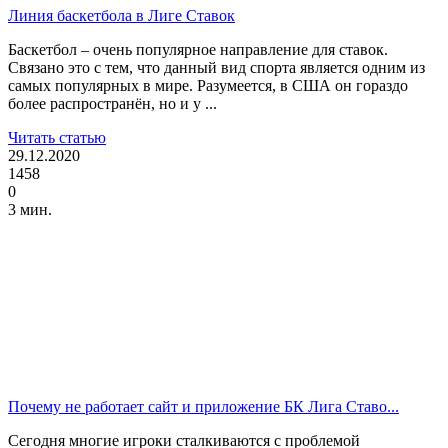
Линия баскетбола в Лиге Ставок
Баскетбол – очень популярное направление для ставок.
Связано это с тем, что данный вид спорта является одним из
самых популярных в мире. Разумеется, в США он гораздо
более распространён, но и у ...
Читать статью
29.12.2020
1458
0
3 мин.
Почему не работает сайт и приложение БК Лига Ставо...
Сегодня многие игроки сталкиваются с проблемой