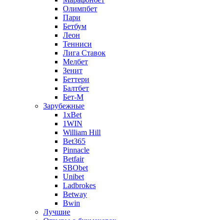
Олимпбет
Пари
Бетбум
Леон
Тенниси
Лига Ставок
Мелбет
Зенит
Беттери
Балтбет
Бет-М
Зарубежные
1xBet
1WIN
William Hill
Bet365
Pinnacle
Betfair
SBObet
Unibet
Ladbrokes
Betway
Bwin
Лучшие