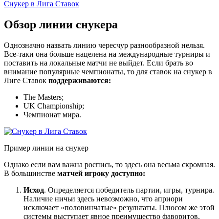
Снукер в Лига Ставок
Обзор линии снукера
Однозначно назвать линию чересчур разнообразной нельзя.
Все-таки она больше нацелена на международные турниры и
поставить на локальные матчи не выйдет. Если брать во
внимание популярные чемпионаты, то для ставок на снукер в
Лиге Ставок
поддерживаются:
The Masters;
UK Championship;
Чемпионат мира.
Пример линии на снукер
Однако если вам важна роспись, то здесь она весьма скромная.
В большинстве
матчей игроку доступно:
Исход
. Определяется победитель партии, игры, турнира.
Наличие ничьи здесь невозможно, что априори
исключает «половинчатые» результаты. Плюсом же этой
системы выступает явное преимущество фаворитов,