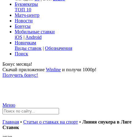
Букмекеры
ТОП 10
Матч-центр
Новости
Бонусы
Мобильные ставки
iOS
|
Android
Новичкам
Виды ставок
|
Обозначения
Поиск
Бонус месяца!
Скачай приложение
Winline
и получи 1000р!
Получить бонус!
Меню
Главная
•
Статьи о ставках на спорт
•
Линия снукера в Лиге
Ставок