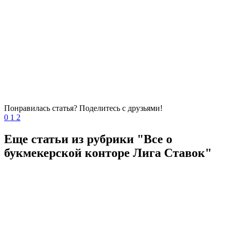
Понравилась статья? Поделитесь с друзьями!
0
1
2
Еще статьи из рубрики "Все о
букмекерской конторе Лига Ставок"