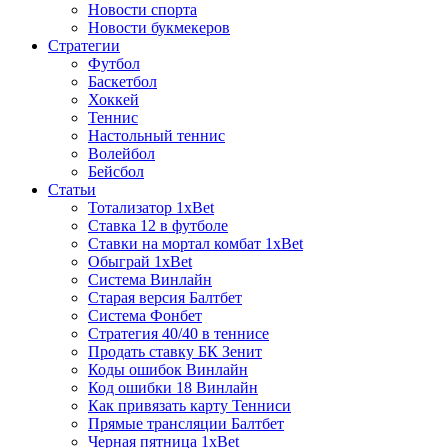
Новости спорта
Новости букмекеров
Стратегии
Футбол
Баскетбол
Хоккей
Теннис
Настольный теннис
Волейбол
Бейсбол
Статьи
Тотализатор 1хBet
Ставка 12 в футболе
Ставки на мортал комбат 1хBet
Обыграй 1хBet
Система Винлайн
Старая версия Балтбет
Система Фонбет
Стратегия 40/40 в теннисе
Продать ставку БК Зенит
Коды ошибок Винлайн
Код ошибки 18 Винлайн
Как привязать карту Тенниси
Прямые трансляции Балтбет
Черная пятница 1xBet