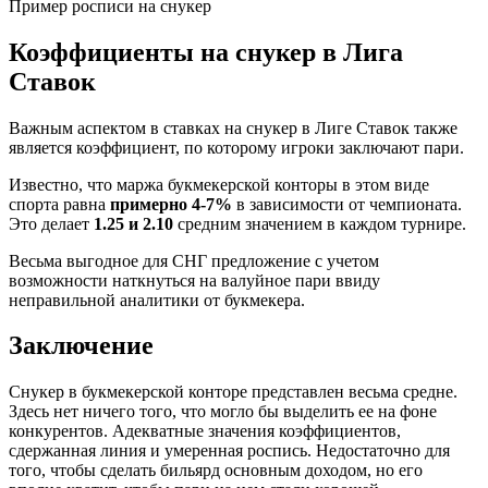
Пример росписи на снукер
Коэффициенты на снукер в Лига
Ставок
Важным аспектом в ставках на снукер в Лиге Ставок также
является коэффициент, по которому игроки заключают пари.
Известно, что маржа букмекерской конторы в этом виде
спорта равна
примерно 4-7%
в зависимости от чемпионата.
Это делает
1.25 и 2.10
средним значением в каждом турнире.
Весьма выгодное для СНГ предложение с учетом
возможности наткнуться на валуйное пари ввиду
неправильной аналитики от букмекера.
Заключение
Снукер в букмекерской конторе представлен весьма средне.
Здесь нет ничего того, что могло бы выделить ее на фоне
конкурентов. Адекватные значения коэффициентов,
сдержанная линия и умеренная роспись. Недостаточно для
того, чтобы сделать бильярд основным доходом, но его