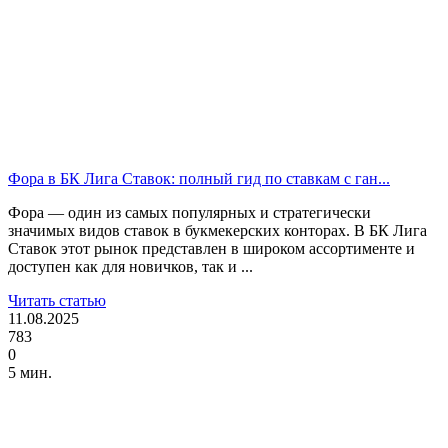
Фора в БК Лига Ставок: полный гид по ставкам с ган...
Фора — один из самых популярных и стратегически
значимых видов ставок в букмекерских конторах. В БК Лига
Ставок этот рынок представлен в широком ассортименте и
доступен как для новичков, так и ...
Читать статью
11.08.2025
783
0
5 мин.