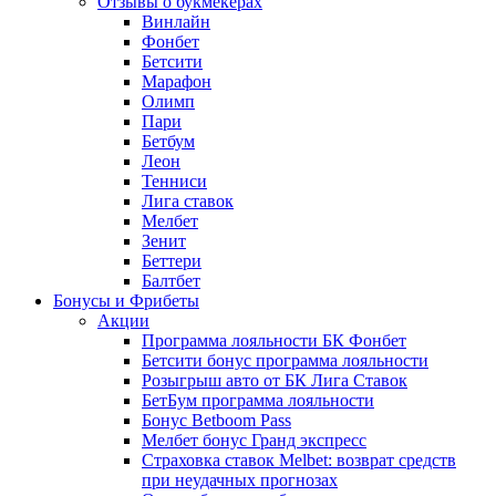
Отзывы о букмекерах
Винлайн
Фонбет
Бетсити
Марафон
Олимп
Пари
Бетбум
Леон
Тенниси
Лига ставок
Мелбет
Зенит
Беттери
Балтбет
Бонусы и Фрибеты
Акции
Программа лояльности БК Фонбет
Бетсити бонус программа лояльности
Розыгрыш авто от БК Лига Ставок
БетБум программа лояльности
Бонус Betboom Pass
Мелбет бонус Гранд экспресс
Страховка ставок Melbet: возврат средств
при неудачных прогнозах