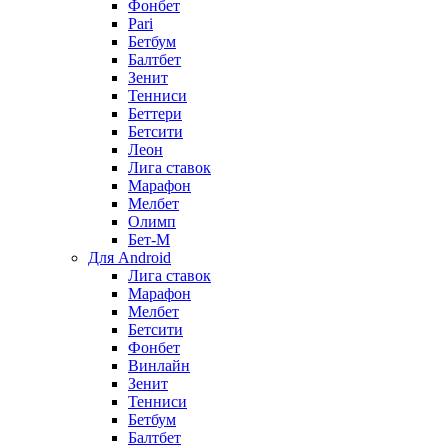
Фонбет
Pari
Бетбум
Балтбет
Зенит
Тенниси
Беттери
Бетсити
Леон
Лига ставок
Марафон
Мелбет
Олимп
Бет-М
Для Android
Лига ставок
Марафон
Мелбет
Бетсити
Фонбет
Винлайн
Зенит
Тенниси
Бетбум
Балтбет