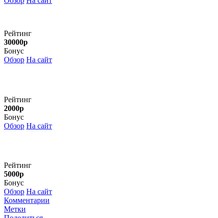
Обзор
На сайт
Рейтинг
30000р
Бонус
Обзор
На сайт
Рейтинг
2000р
Бонус
Обзор
На сайт
Рейтинг
5000р
Бонус
Обзор
На сайт
Комментарии
Метки
Поделиться