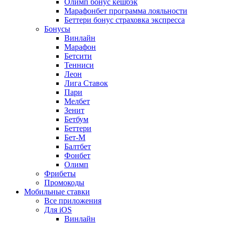
Олимп бонус кешбэк
Марафонбет программа лояльности
Беттери бонус страховка экспресса
Бонусы
Винлайн
Марафон
Бетсити
Тенниси
Леон
Лига Ставок
Пари
Мелбет
Зенит
Бетбум
Беттери
Бет-М
Балтбет
Фонбет
Олимп
Фрибеты
Промокоды
Мобильные ставки
Все приложения
Для iOS
Винлайн