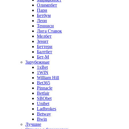
Олимпбет
Пари
Бетбум
Леон
Тенниси
Лига Ставок
Мелбет
Зенит
Беттери
Балтбет
Бет-М
Зарубежные
1xBet
1WIN
William Hill
Bet365
Pinnacle
Betfair
SBObet
Unibet
Ladbrokes
Betway
Bwin
Лучшие