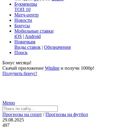
Букмекеры
ТОП 10
Матч-центр
Новости
Бонусы
Мобильные ставки
iOS
|
Android
Новичкам
Виды ставок
|
Обозначения
Поиск
Бонус месяца!
Скачай приложение
Winline
и получи 1000р!
Получить бонус!
Меню
Прогнозы на спорт
/
Прогнозы на футбол
29.08.2025
497