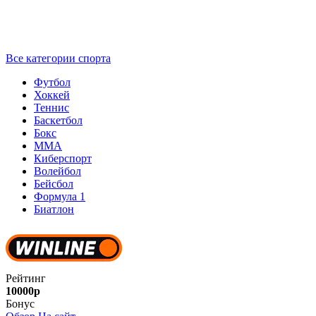
Все категории спорта
Футбол
Хоккей
Теннис
Баскетбол
Бокс
ММА
Киберспорт
Волейбол
Бейсбол
Формула 1
Биатлон
Рейтинг
10000р
Бонус