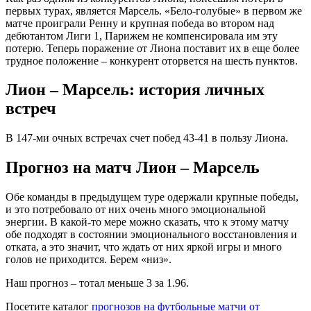
первых турах, является Марсель. «Бело-голубые» в первом же
матче проиграли Ренну и крупная победа во втором над
дебютантом Лиги 1, Парижем не компенсировала им эту
потерю. Теперь поражение от Лиона поставит их в еще более
трудное положение – конкурент оторвется на шесть пунктов.
Лион – Марсель: история личных
встреч
В 147-ми очных встречах счет побед 43-41 в пользу Лиона.
Прогноз на матч Лион – Марсель
Обе команды в предыдущем туре одержали крупные победы,
и это потребовало от них очень много эмоциональной
энергии. В какой-то мере можно сказать, что к этому матчу
обе подходят в состоянии эмоционального восстановления и
отката, а это значит, что ждать от них яркой игры и много
голов не приходится. Берем «низ».
Наш прогноз – тотал меньше 3 за 1.96.
Посетите каталог
прогнозов на футбольные матчи от