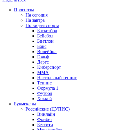
Прогнозы
На сегодня
На завтра
По видам спорта
Баскетбол
Бейсбол
Биатлон
Бокс
Волейбол
Гольф
Дартс
Киберспорт
ММА
Настольный теннис
Теннис
Формула 1
Футбол
Хоккей
Букмекеры
Российские (ЦУПИС)
Винлайн
Фонбет
Бетсити
Марафонбет