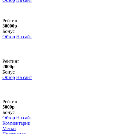
Обзор
На сайт
Рейтинг
30000р
Бонус
Обзор
На сайт
Рейтинг
2000р
Бонус
Обзор
На сайт
Рейтинг
5000р
Бонус
Обзор
На сайт
Комментарии
Метки
Поделиться