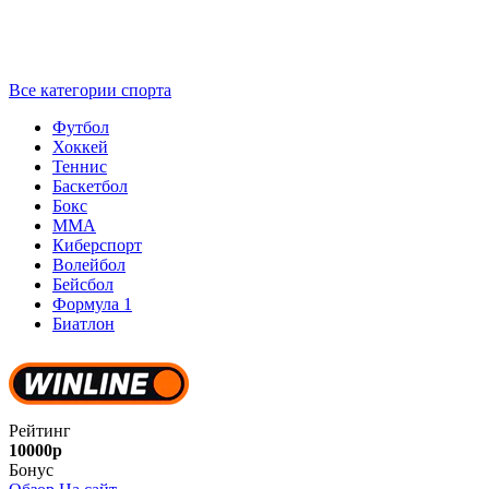
Все категории спорта
Футбол
Хоккей
Теннис
Баскетбол
Бокс
ММА
Киберспорт
Волейбол
Бейсбол
Формула 1
Биатлон
Рейтинг
10000р
Бонус