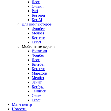
Леон
Олимп
Pari
Беттери
Бет-М
Для компьютеров
Фонбет
Мелбет
Бетсити
1xBet
Мобильные версии
Винлайн
Фонбет
Леон
Балтбет
Бетсити
Марафон
Мелбет
Зенит
Бетбум
Тенниси
Олимп
1xbet
Матч-центр
Новости