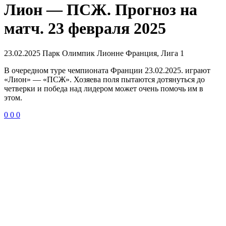
Лион — ПСЖ. Прогноз на
матч. 23 февраля 2025
23.02.2025
Парк Олимпик Лионне
Франция, Лига 1
В очередном туре чемпионата Франции 23.02.2025. играют
«Лион» — «ПСЖ». Хозяева поля пытаются дотянуться до
четверки и победа над лидером может очень помочь им в
этом.
0
0
0