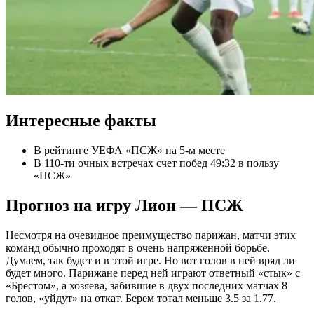
Интересные факты
В рейтинге УЕФА «ПСЖ» на 5-м месте
В 110-ти очных встречах счет побед 49:32 в пользу
«ПСЖ»
Прогноз на игру Лион — ПСЖ
Несмотря на очевидное преимущество парижан, матчи этих
команд обычно проходят в очень напряженной борьбе.
Думаем, так будет и в этой игре. Но вот голов в ней вряд ли
будет много. Парижане перед ней играют ответный «стык» с
«Брестом», а хозяева, забившие в двух последних матчах 8
голов, «уйдут» на откат. Берем тотал меньше 3.5 за 1.77.