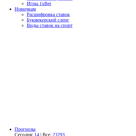
Игры 1xBet
Новичкам
Расшифровка ставок
Букмекерский сленг
Виды ставок на спорт
Прогнозы
Сегодня:
14
| Все:
23293