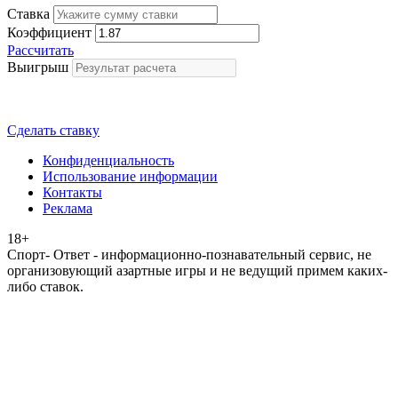
Ставка
Коэффициент
Рассчитать
Выигрыш
Сделать ставку
Конфиденциальность
Использование информации
Контакты
Реклама
18+
Спорт- Ответ - информационно-познавательный сервис, не
организовующий азартные игры и не ведущий примем каких-
либо ставок.