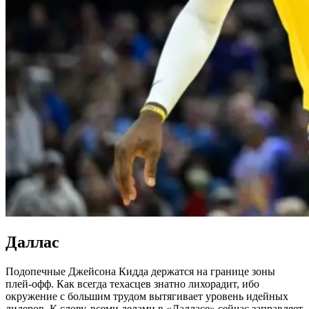
Даллас
Подопечные Джейсона Кидда держатся на границе зоны
плей-офф. Как всегда техасцев знатно лихорадит, ибо
окружение с большим трудом вытягивает уровень идейных
лидеров. К слову, всеми делами в «Далласе» сейчас заправляет