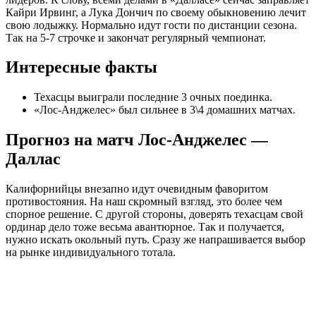
Кайри Ирвинг, а Лука Дончич по своему обыкновению лечит
свою лодыжку. Нормально идут гости по дистанции сезона.
Так на 5-7 строчке и закончат регулярный чемпионат.
Интересные факты
Техасцы выиграли последние 3 очных поединка.
«Лос-Анджелес» был сильнее в 3\4 домашних матчах.
Прогноз на матч Лос-Анджелес —
Даллас
Калифорнийцы внезапно идут очевидным фаворитом
противостояния. На наш скромный взгляд, это более чем
спорное решение. С другой стороны, доверять техасцам свой
ординар дело тоже весьма авантюрное. Так и получается,
нужно искать окольный путь. Сразу же напрашивается выбор
на рынке индивидуального тотала.