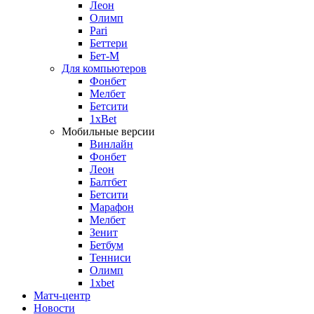
Леон
Олимп
Pari
Беттери
Бет-М
Для компьютеров
Фонбет
Мелбет
Бетсити
1xBet
Мобильные версии
Винлайн
Фонбет
Леон
Балтбет
Бетсити
Марафон
Мелбет
Зенит
Бетбум
Тенниси
Олимп
1xbet
Матч-центр
Новости