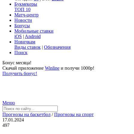
Букмекеры
ТОП 10
Матч-центр
Новости
Бонусы
Мобильные ставки
iOS
|
Android
Новичкам
Виды ставок
|
Обозначения
Поиск
Бонус месяца!
Скачай приложение
Winline
и получи 1000р!
Получить бонус!
Меню
Прогнозы на баскетбол
/
Прогнозы на спорт
17.01.2024
497