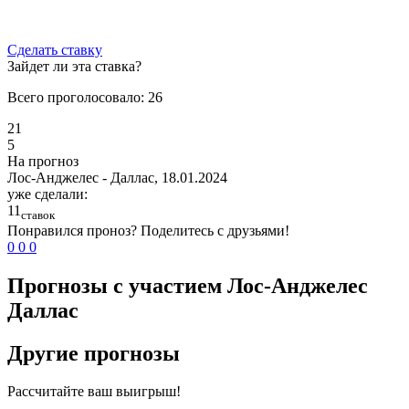
Сделать ставку
Зайдет ли эта ставка?
Всего проголосовало:
26
21
5
На прогноз
Лос-Анджелес - Даллас, 18.01.2024
уже сделали:
11
ставок
Понравился проноз? Поделитесь с друзьями!
0
0
0
Прогнозы с участием
Лос-Анджелес
Даллас
Другие прогнозы
Рассчитайте ваш выигрыш!