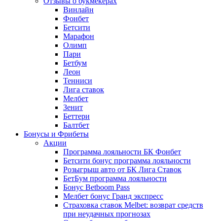
Отзывы о букмекерах
Винлайн
Фонбет
Бетсити
Марафон
Олимп
Пари
Бетбум
Леон
Тенниси
Лига ставок
Мелбет
Зенит
Беттери
Балтбет
Бонусы и Фрибеты
Акции
Программа лояльности БК Фонбет
Бетсити бонус программа лояльности
Розыгрыш авто от БК Лига Ставок
БетБум программа лояльности
Бонус Betboom Pass
Мелбет бонус Гранд экспресс
Страховка ставок Melbet: возврат средств
при неудачных прогнозах