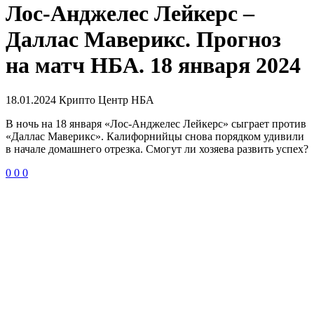
Лос-Анджелес Лейкерс –
Даллас Маверикс. Прогноз
на матч НБА. 18 января 2024
18.01.2024
Крипто Центр
НБА
В ночь на 18 января «Лос-Анджелес Лейкерс» сыграет против
«Даллас Маверикс». Калифорнийцы снова порядком удивили
в начале домашнего отрезка. Смогут ли хозяева развить успех?
0
0
0