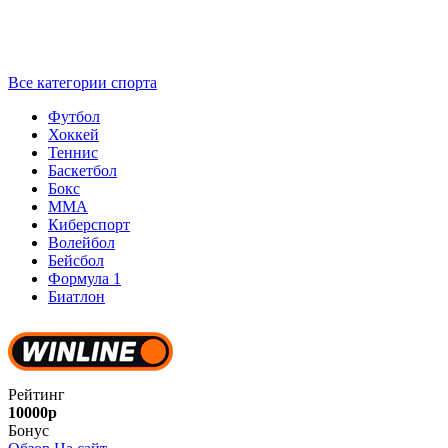
Все категории спорта
Футбол
Хоккей
Теннис
Баскетбол
Бокс
ММА
Киберспорт
Волейбол
Бейсбол
Формула 1
Биатлон
Рейтинг
10000р
Бонус