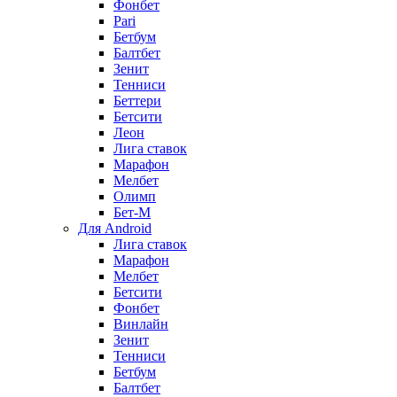
Фонбет
Pari
Бетбум
Балтбет
Зенит
Тенниси
Беттери
Бетсити
Леон
Лига ставок
Марафон
Мелбет
Олимп
Бет-М
Для Android
Лига ставок
Марафон
Мелбет
Бетсити
Фонбет
Винлайн
Зенит
Тенниси
Бетбум
Балтбет