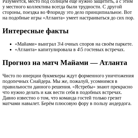
Разумеется, место под солнцем ещё нужно защитить, а с этим
у местного коллектива всегда были трудности. С другой
стороны, поездка во Флориду это дело принципиальное. Вот
на подобные игры «Атланта» умеет настраиваться до сих пор.
Интересные факты
«Майами» выиграл 3\4 очных споров на своём паркете.
«Атланта» капитулировала в 4\5 гостевых встречах.
Прогноз на матч Майами — Атланта
Чисто по инерции букмекеры ждут форменного уничтожения
подопечных Снайдера. Мы же, пожалуй, усомнимся в
правильности данного решения. «Ястребы» знают прекрасно
что нужно делать и как вести себя в подобных встречах.
Давно известно о том, что команда гостей только грезит
матчами навылет. Берём плюсовую фору в пользу андердога.