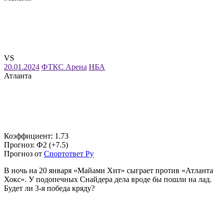
VS
20.01.2024
ФТКС Арена
НБА
Атланта
Коэффициент:
1.73
Прогноз:
Ф2 (+7.5)
Прогноз от
Спортответ Ру
В ночь на 20 января «Майами Хит» сыграет против «Атланта
Хокс». У подопечных Снайдера дела вроде бы пошли на лад.
Будет ли 3-я победа кряду?