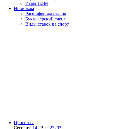
Игры 1xBet
Новичкам
Расшифровка ставок
Букмекерский сленг
Виды ставок на спорт
Прогнозы
Сегодня:
14
| Все:
23293