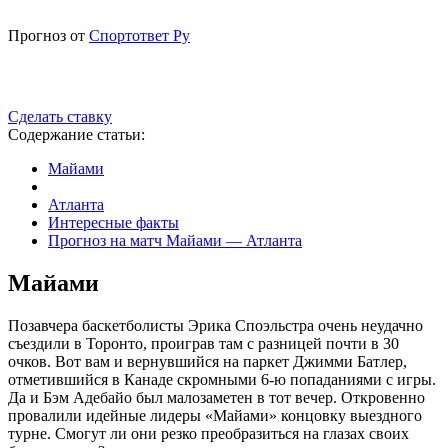
Прогноз от
Спортответ Ру
Сделать ставку
Содержание статьи:
Майами
Атланта
Интересные факты
Прогноз на матч Майами — Атланта
Майами
Позавчера баскетболисты Эрика Споэльстра очень неудачно
съездили в Торонто, проиграв там с разницей почти в 30
очков. Вот вам и вернувшийся на паркет Джимми Батлер,
отметившийся в Канаде скромными 6-ю попаданиями с игры.
Да и Бэм Адебайо был малозаметен в тот вечер. Откровенно
провалили идейные лидеры «Майами» концовку выездного
турне. Смогут ли они резко преобразиться на глазах своих