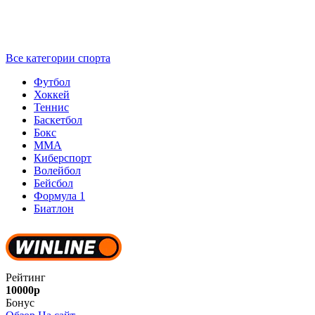
Все категории спорта
Футбол
Хоккей
Теннис
Баскетбол
Бокс
ММА
Киберспорт
Волейбол
Бейсбол
Формула 1
Биатлон
Рейтинг
10000р
Бонус