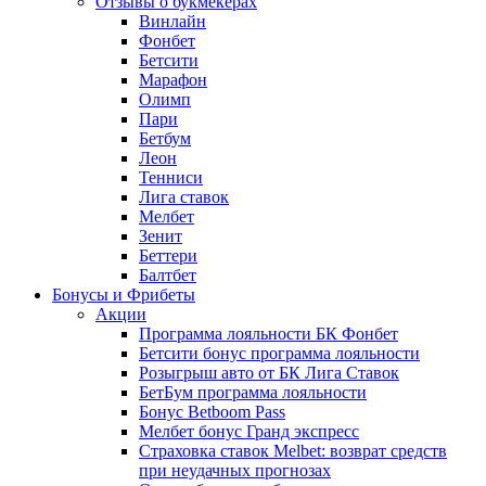
Отзывы о букмекерах
Винлайн
Фонбет
Бетсити
Марафон
Олимп
Пари
Бетбум
Леон
Тенниси
Лига ставок
Мелбет
Зенит
Беттери
Балтбет
Бонусы и Фрибеты
Акции
Программа лояльности БК Фонбет
Бетсити бонус программа лояльности
Розыгрыш авто от БК Лига Ставок
БетБум программа лояльности
Бонус Betboom Pass
Мелбет бонус Гранд экспресс
Страховка ставок Melbet: возврат средств
при неудачных прогнозах