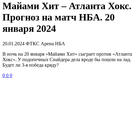
Майами Хит – Атланта Хокс.
Прогноз на матч НБА. 20
января 2024
20.01.2024
ФТКС Арена
НБА
В ночь на 20 января «Майами Хит» сыграет против «Атланта
Хокс». У подопечных Снайдера дела вроде бы пошли на лад.
Будет ли 3-я победа кряду?
0
0
0