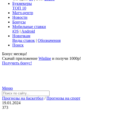
Букмекеры
ТОП 10
Матч-центр
Новости
Бонусы
Мобильные ставки
iOS
|
Android
Новичкам
Виды ставок
|
Обозначения
Поиск
Бонус месяца!
Скачай приложение
Winline
и получи 1000р!
Получить бонус!
Меню
Прогнозы на баскетбол
/
Прогнозы на спорт
19.01.2024
373