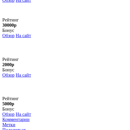
Обзор
На сайт
Рейтинг
30000р
Бонус
Обзор
На сайт
Рейтинг
2000р
Бонус
Обзор
На сайт
Рейтинг
5000р
Бонус
Обзор
На сайт
Комментарии
Метки
Поделиться