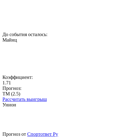
До события осталось:
Майнц
Коэффициент:
1.71
Прогноз:
ТМ (2.5)
Рассчитать выигрыш
Унион
Прогноз от
Спортответ Ру