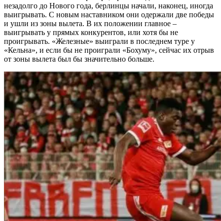
незадолго до Нового года, берлинцы начали, наконец, иногда
выигрывать. С новым наставником они одержали две победы
и ушли из зоны вылета. В их положении главное –
выигрывать у прямых конкурентов, или хотя бы не
проигрывать. «Железные» выиграли в последнем туре у
«Кельна», и если бы не проиграли «Бохуму», сейчас их отрыв
от зоны вылета был бы значительно больше.