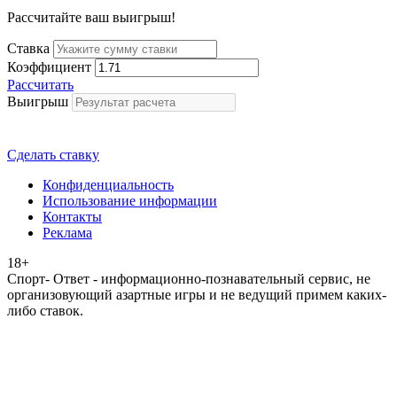
Рассчитайте ваш выигрыш!
Ставка
Коэффициент
Рассчитать
Выигрыш
Сделать ставку
Конфиденциальность
Использование информации
Контакты
Реклама
18+
Спорт- Ответ - информационно-познавательный сервис, не
организовующий азартные игры и не ведущий примем каких-
либо ставок.