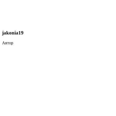
jakonia19
Автор