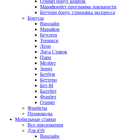
Олимп бонус кешбэк
Марафонбет программа лояльности
Беттери бонус страховка экспресса
Бонусы
Винлайн
Марафон
Бетсити
Тенниси
Леон
Лига Ставок
Пари
Мелбет
Зенит
Бетбум
Беттери
Бет-М
Балтбет
Фонбет
Олимп
Фрибеты
Промокоды
Мобильные ставки
Все приложения
Для iOS
Винлайн