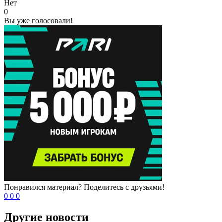
Нет
0
Вы уже голосовали!
Понравился материал? Поделитесь с друзьями!
0
0
0
Другие новости