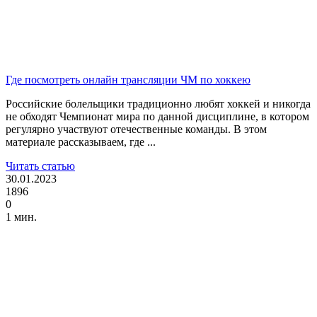
Где посмотреть онлайн трансляции ЧМ по хоккею
Российские болельщики традиционно любят хоккей и никогда
не обходят Чемпионат мира по данной дисциплине, в котором
регулярно участвуют отечественные команды. В этом
материале рассказываем, где ...
Читать статью
30.01.2023
1896
0
1 мин.