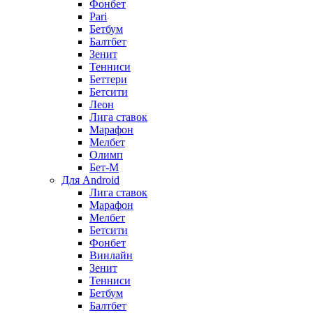
Фонбет
Pari
Бетбум
Балтбет
Зенит
Тенниси
Беттери
Бетсити
Леон
Лига ставок
Марафон
Мелбет
Олимп
Бет-М
Для Android
Лига ставок
Марафон
Мелбет
Бетсити
Фонбет
Винлайн
Зенит
Тенниси
Бетбум
Балтбет