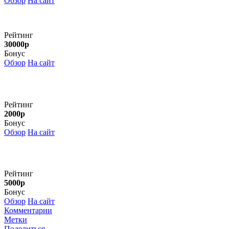
Обзор
На сайт
Рейтинг
30000р
Бонус
Обзор
На сайт
Рейтинг
2000р
Бонус
Обзор
На сайт
Рейтинг
5000р
Бонус
Обзор
На сайт
Комментарии
Метки
Поделиться