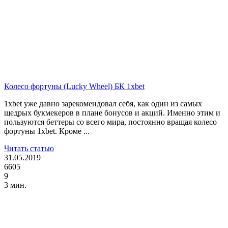
Колесо фортуны (Lucky Wheel) БК 1xbet
1xbet уже давно зарекомендовал себя, как один из самых
щедрых букмекеров в плане бонусов и акций. Именно этим и
пользуются беттеры со всего мира, постоянно вращая колесо
фортуны 1xbet. Кроме ...
Читать статью
31.05.2019
6605
9
3 мин.