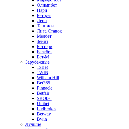
Олимпбет
Пари
Бетбум
Леон
Тенниси
Лига Ставок
Мелбет
Зенит
Беттери
Балтбет
Бет-М
Зарубежные
1xBet
1WIN
William Hill
Bet365
Pinnacle
Betfair
SBObet
Unibet
Ladbrokes
Betway
Bwin
Лучшие