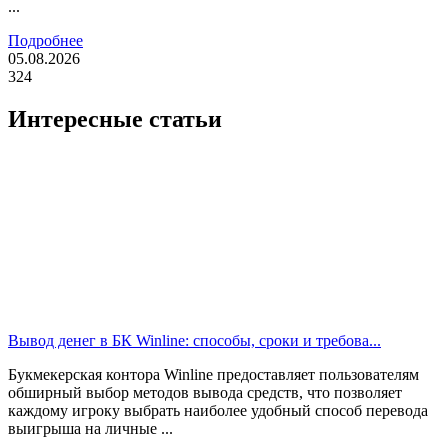
...
Подробнее
05.08.2026
324
Интересные статьи
Вывод денег в БК Winline: способы, сроки и требова...
Букмекерская контора Winline предоставляет пользователям
обширный выбор методов вывода средств, что позволяет
каждому игроку выбрать наиболее удобный способ перевода
выигрыша на личные ...