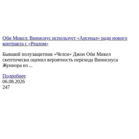
Оби Микел: Винисиус использует «Арсенал» ради нового
контракта с «Реалом»
Бывший полузащитник «Челси» Джон Оби Микел
скептически оценил вероятность перехода Винисиуса
Жуниора из ...
Подробнее
06.08.2026
247