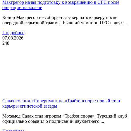
Макгрегор начал подготовку к возвращению в UFC после
операции на колене
Конор Макгрегор не собирается завершать карьеру после
очередной серьезной травмы. Бывший чемпион UFC в двух ...
Подробнее
07.08.2026
248
Салах сменил «Ливерпуль» на «Трабзонспор»: новый этап
карьеры египетской звезды
Мохамед Салах стал игроком «Трабзонспора». Турецкий клуб
официально объявил о подписании двухлетнего ...