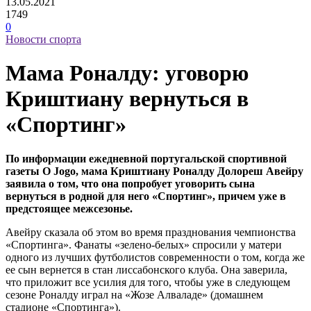
13.05.2021
1749
0
Новости спорта
Мама Роналду: уговорю
Криштиану вернуться в
«Спортинг»
По информации ежедневной португальской спортивной
газеты O Jogo, мама Криштиану Роналду Долореш Авейру
заявила о том, что она попробует уговорить сына
вернуться в родной для него «Спортинг», причем уже в
предстоящее межсезонье.
Авейру сказала об этом во время празднования чемпионства
«Спортинга». Фанаты «зелено-белых» спросили у матери
одного из лучших футболистов современности о том, когда же
ее сын вернется в стан лиссабонского клуба. Она заверила,
что приложит все усилия для того, чтобы уже в следующем
сезоне Роналду играл на «Жозе Алваладе» (домашнем
стадионе «Спортинга»).