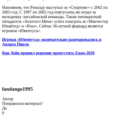
Напомним, что Роналду выступал за «Спортинг» с 2002 по
2003 год. С 1997 по 2002 год португалец же играл за
молодежку лиссабонской команды. Также пятикратный
обладатель «Золотого Мяча» успел поиграть за «Манчестер
Юнайтед» и «Реал». Сейчас 36-летний форвард является
игроком «Ювентуса».
Игроки «Ювентуса» окончательно разочаровались в
Андреа Пирло
Ван Дейк принял решение пропустить Евро-2020
fandango1995
Автор
Понравился материал?
Да
0