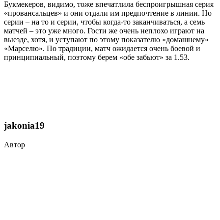
Букмекеров, видимо, тоже впечатлила беспроигрышная серия
«провансальцев» и они отдали им предпочтение в линии. Но
серии – на то и серии, чтобы когда-то заканчиваться, а семь
матчей – это уже много. Гости же очень неплохо играют на
выезде, хотя, и уступают по этому показателю «домашнему»
«Марселю». По традиции, матч ожидается очень боевой и
принципиальный, поэтому берем «обе забьют» за 1.53.
jakonia19
Автор