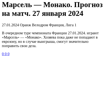
Марсель — Монако. Прогноз
на матч. 27 января 2024
27.01.2024
Оранж Велодром
Франция, Лига 1
В очередном туре чемпионата Франции 27.01.2024. играют
«Марсель» — «Монако». Хозяева пока даже не попадают в
еврозону, но в случае выигрыша, смогут значительно
поправить свои дела.
0
0
0