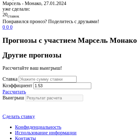
Марсель - Монако, 27.01.2024
уже сделали:
20
ставок
Понравился проноз? Поделитесь с друзьями!
0
0
0
Прогнозы с участием
Марсель
Монако
Другие прогнозы
Рассчитайте ваш выигрыш!
Ставка
Коэффициент
Рассчитать
Выигрыш
Сделать ставку
Конфиденциальность
Использование информации
Контакты