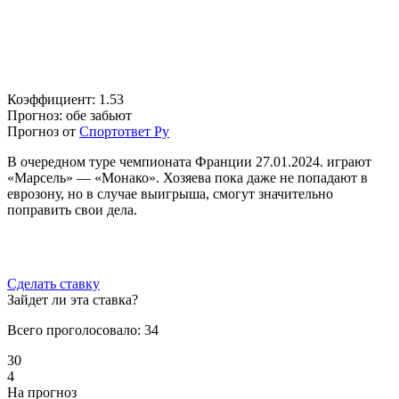
Коэффициент:
1.53
Прогноз:
обе забьют
Прогноз от
Спортответ Ру
В очередном туре чемпионата Франции 27.01.2024. играют
«Марсель» — «Монако». Хозяева пока даже не попадают в
еврозону, но в случае выигрыша, смогут значительно
поправить свои дела.
Сделать ставку
Зайдет ли эта ставка?
Всего проголосовало:
34
30
4
На прогноз