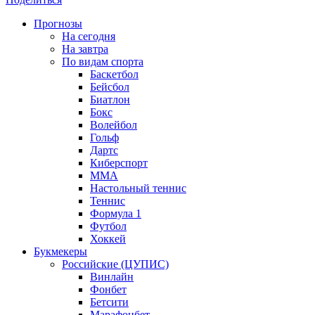
Прогнозы
На сегодня
На завтра
По видам спорта
Баскетбол
Бейсбол
Биатлон
Бокс
Волейбол
Гольф
Дартс
Киберспорт
ММА
Настольный теннис
Теннис
Формула 1
Футбол
Хоккей
Букмекеры
Российские (ЦУПИС)
Винлайн
Фонбет
Бетсити
Марафонбет