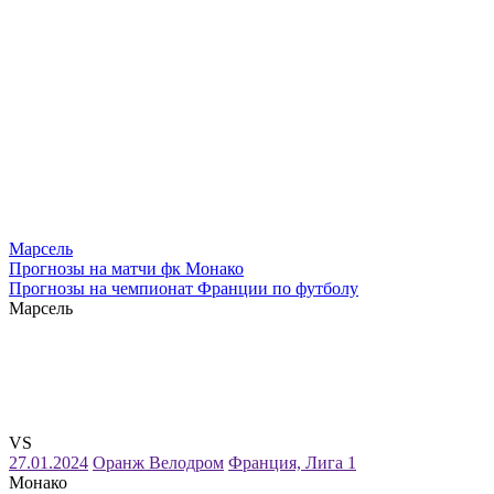
Марсель
Прогнозы на матчи фк Монако
Прогнозы на чемпионат Франции по футболу
Марсель
VS
27.01.2024
Оранж Велодром
Франция, Лига 1
Монако