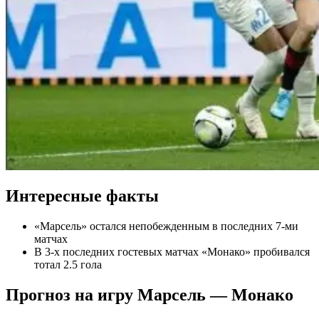
Интересные факты
«Марсель» остался непобежденным в последних 7-ми
матчах
В 3-х последних гостевых матчах «Монако» пробивался
тотал 2.5 гола
Прогноз на игру Марсель — Монако