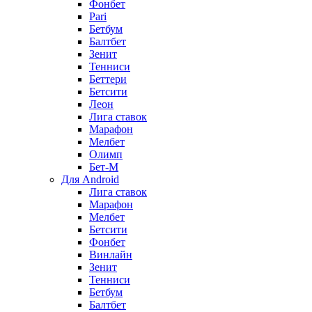
Фонбет
Pari
Бетбум
Балтбет
Зенит
Тенниси
Беттери
Бетсити
Леон
Лига ставок
Марафон
Мелбет
Олимп
Бет-М
Для Android
Лига ставок
Марафон
Мелбет
Бетсити
Фонбет
Винлайн
Зенит
Тенниси
Бетбум
Балтбет