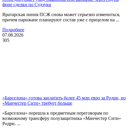
фоне сделки по Судзуки
Вратарская линия ПСЖ снова может серьезно измениться,
причем парижане планируют состав уже с прицелом на ...
Подробнее
07.08.2026
305
«Барселона» готова заплатить более 45 млн евро за Родри, но
«Манчестер Сити» требует больше
«Барселона» перешла к предметным переговорам по
возможному трансферу полузащитника «Манчестер Сити»
Родри. ...