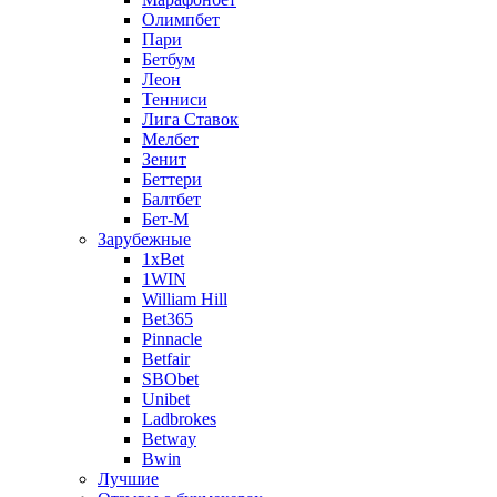
Олимпбет
Пари
Бетбум
Леон
Тенниси
Лига Ставок
Мелбет
Зенит
Беттери
Балтбет
Бет-М
Зарубежные
1xBet
1WIN
William Hill
Bet365
Pinnacle
Betfair
SBObet
Unibet
Ladbrokes
Betway
Bwin
Лучшие