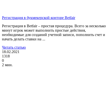
Регистрация в букмекерской конторе Betfair
Регистрация в Betfair – простая процедура. Всего за несколько
минут игрок может выполнить простые действия,
необходимые для созданий учетной записи, пополнить счет и
начать делать ставки на ...
Читать статью
18.02.2021
1318
0
2 мин.