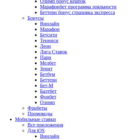
Олимп бонус кешбэк
Марафонбет программа лояльности
Беттери бонус страховка экспресса
Бонусы
Винлайн
Марафон
Бетсити
Тенниси
Леон
Лига Ставок
Пари
Мелбет
Зенит
Бетбум
Беттери
Бет-М
Балтбет
Фонбет
Олимп
Фрибеты
Промокоды
Мобильные ставки
Все приложения
Для iOS
Винлайн