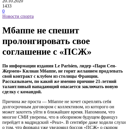
20.10.2020
1433
0
Новости спорта
Мбаппе не спешит
пролонгировать свое
соглашение с «ПСЖ»
По информации издания Le Parisien, лидер «Пари Сен-
Жермен» Килиан Мбаппе, не горит желанием продлевать
свой контракт с клубом из столицы Франции.
Рассказываем, по какой же именно причине 21-летний
талантливый нападающий опасается заключать новую
сделку с командой.
Причина же проста — Мбаппе не хочет скреплять себя
долгосрочным договором с коллективом, из которого он
может захотеть уйти в ближайшее время. Напомним, что
многие СМИ уверены, что в обозримом будущем француз
перейдет в мадридский «Реал». В сентябре даже ходили слухи
о том, что форвард уже уведомил боссов «ПСЖ» о скором