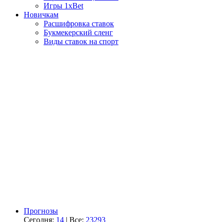
Игры 1xBet
Новичкам
Расшифровка ставок
Букмекерский сленг
Виды ставок на спорт
Прогнозы
Сегодня:
14
| Все:
23293