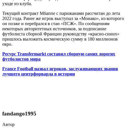
уходе из клуба.
Текущий контракт Мбаппе с парижанами рассчитан до лета
2022 года. Ранее же игрок выступал за «Монако», из которого
он позже и перебрался в стан «ПСЖ». По сообщениям
некоторых авторитетных источников, за подписание
футболиста сборной Франции руководству «красно-синих»
пришлось выложить космическую сумму в 180 миллионов
евро.
Ресурс Transfermarkt составил сборную самих дорогих
футболистов мира
France Football назвал игроков, заслуживающих звания
лучшего центрфорварда в истории
fandango1995
Автор