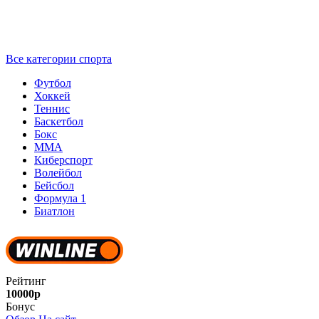
Все категории спорта
Футбол
Хоккей
Теннис
Баскетбол
Бокс
ММА
Киберспорт
Волейбол
Бейсбол
Формула 1
Биатлон
Рейтинг
10000р
Бонус