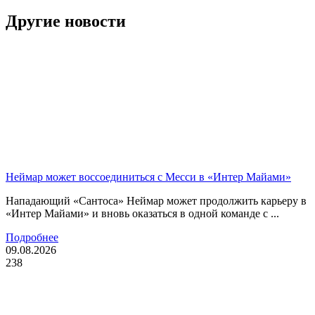
Другие новости
Неймар может воссоединиться с Месси в «Интер Майами»
Нападающий «Сантоса» Неймар может продолжить карьеру в
«Интер Майами» и вновь оказаться в одной команде с ...
Подробнее
09.08.2026
238