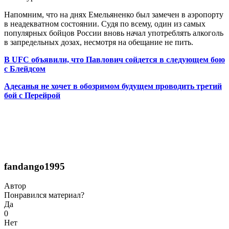
Напомним, что на днях Емельяненко был замечен в аэропорту
в неадекватном состоянии. Судя по всему, один из самых
популярных бойцов России вновь начал употреблять алкоголь
в запредельных дозах, несмотря на обещание не пить.
В UFC объявили, что Павлович сойдется в следующем бою
с Блейдсом
Адесанья не хочет в обозримом будущем проводить третий
бой с Перейрой
fandango1995
Автор
Понравился материал?
Да
0
Нет