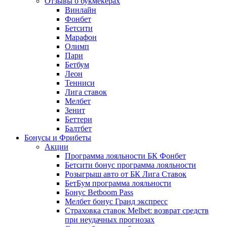
Отзывы о букмекерах
Винлайн
Фонбет
Бетсити
Марафон
Олимп
Пари
Бетбум
Леон
Тенниси
Лига ставок
Мелбет
Зенит
Беттери
Балтбет
Бонусы и Фрибеты
Акции
Программа лояльности БК Фонбет
Бетсити бонус программа лояльности
Розыгрыш авто от БК Лига Ставок
БетБум программа лояльности
Бонус Betboom Pass
Мелбет бонус Гранд экспресс
Страховка ставок Melbet: возврат средств
при неудачных прогнозах