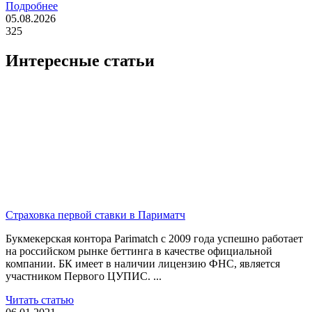
Подробнее
05.08.2026
325
Интересные статьи
Страховка первой ставки в Париматч
Букмекерская контора Parimatch с 2009 года успешно работает
на российском рынке беттинга в качестве официальной
компании. БК имеет в наличии лицензию ФНС, является
участником Первого ЦУПИС. ...
Читать статью