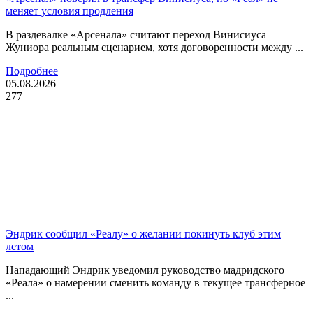
меняет условия продления
В раздевалке «Арсенала» считают переход Винисиуса
Жуниора реальным сценарием, хотя договоренности между ...
Подробнее
05.08.2026
277
Эндрик сообщил «Реалу» о желании покинуть клуб этим
летом
Нападающий Эндрик уведомил руководство мадридского
«Реала» о намерении сменить команду в текущее трансферное
...