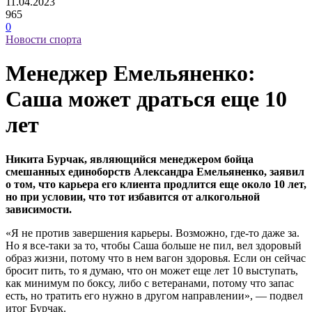
11.04.2023
965
0
Новости спорта
Менеджер Емельяненко:
Саша может драться еще 10
лет
Никита Бурчак, являющийся менеджером бойца
смешанных единоборств Александра Емельяненко, заявил
о том, что карьера его клиента продлится еще около 10 лет,
но при условии, что тот избавится от алкогольной
зависимости.
«Я не против завершения карьеры. Возможно, где-то даже за.
Но я все-таки за то, чтобы Саша больше не пил, вел здоровый
образ жизни, потому что в нем вагон здоровья. Если он сейчас
бросит пить, то я думаю, что он может еще лет 10 выступать,
как минимум по боксу, либо с ветеранами, потому что запас
есть, но тратить его нужно в другом направлении», — подвел
итог Бурчак.