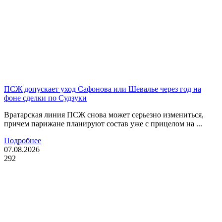
ПСЖ допускает уход Сафонова или Шевалье через год на
фоне сделки по Судзуки
Вратарская линия ПСЖ снова может серьезно измениться,
причем парижане планируют состав уже с прицелом на ...
Подробнее
07.08.2026
292