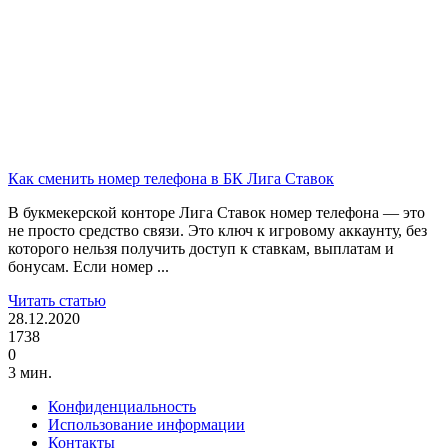
Как сменить номер телефона в БК Лига Ставок
В букмекерской конторе Лига Ставок номер телефона — это
не просто средство связи. Это ключ к игровому аккаунту, без
которого нельзя получить доступ к ставкам, выплатам и
бонусам. Если номер ...
Читать статью
28.12.2020
1738
0
3 мин.
Конфиденциальность
Использование информации
Контакты