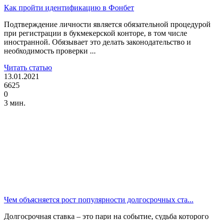
Как пройти идентификацию в Фонбет
Подтверждение личности является обязательной процедурой
при регистрации в букмекерской конторе, в том числе
иностранной. Обязывает это делать законодательство и
необходимость проверки ...
Читать статью
13.01.2021
6625
0
3 мин.
Чем объясняется рост популярности долгосрочных ста...
Долгосрочная ставка – это пари на событие, судьба которого