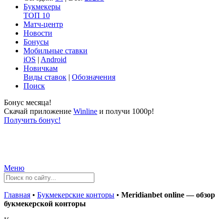
Букмекеры
ТОП 10
Матч-центр
Новости
Бонусы
Мобильные ставки
iOS
|
Android
Новичкам
Виды ставок
|
Обозначения
Поиск
Бонус месяца!
Скачай приложение
Winline
и получи 1000р!
Получить бонус!
Меню
Главная
•
Букмекерские конторы
•
Meridianbet online — обзор
букмекерской конторы