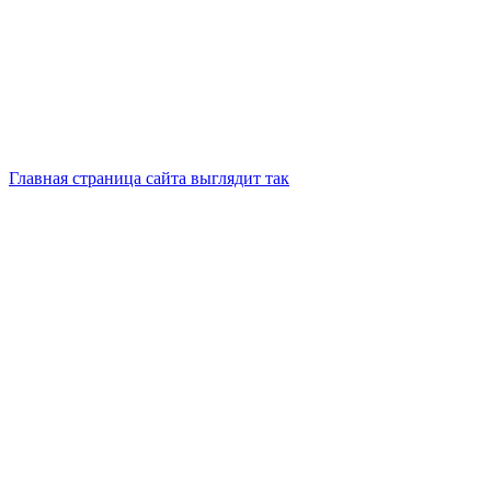
Главная страница сайта выглядит так