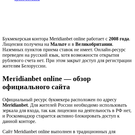
Букмекерская контора Meridianbet online работает с
2008
года
.
Лицензия получена на
Мальте
и в
Великобритании
.
Наземных пунктов приема ставок не имеет. Онлайн-ресурс
переведен на русский язык, хотя возможности открытия
рублевого счета нет. При этом закрыт доступ для регистрации
жителям Белоруссии.
Meridianbet online — обзор
официального сайта
Официальный ресурс букмекера расположен по адресу
Meridianbet
. Для жителей России необходимо использовать
зеркала для входа, так как лицензии на деятельность в РФ нет,
и Роскомнадзор старается активно блокировать доступ к
данной конторе.
Сайт Meridianbet online выполнен в традиционных для