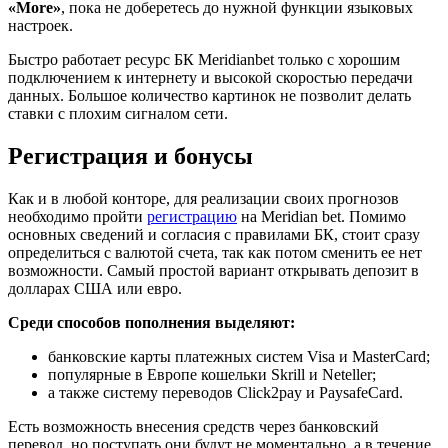
«More»
, пока не доберетесь до нужной функции языковых
настроек.
Быстро работает ресурс БК Meridianbet только с хорошим
подключением к интернету и высокой скоростью передачи
данных. Большое количество картинок не позволит делать
ставки с плохим сигналом сети.
Регистрация и бонусы
Как и в любой конторе, для реализации своих прогнозов
необходимо пройти
регистрацию
на Meridian bet. Помимо
основных сведений и согласия с правилами БК, стоит сразу
определиться с валютой счета, так как потом сменить ее нет
возможности. Самый простой вариант открывать депозит в
долларах США или евро.
Среди способов пополнения выделяют:
банковские карты платежных систем Visa и MasterCard;
популярные в Европе кошельки Skrill и Neteller;
а также систему переводов Click2pay и PaysafeCard.
Есть возможность внесения средств через банковский
перевод, но поступать они будут не моментально, а в течение