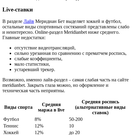
Live-ставки
В разделе
Лайв
Меридиан Бет выделяет хоккей и футбол,
остальные виды спортивных состязаний представлены слабо
и неинтересно. Online-раздел Meridianbet ниже среднего.
Главные недостатки:
отсутствие видеотрансляций,
сильно урезанная по сравнению с прематчем роспись,
слабые коэффициенты,
мало статистики,
устаревший трекер.
Возможно, именно лайв-раздел – самая слабая часть на сайте
meridianbet. Закрыть глаза можно, но оформление и
техническая часть неприятны.
Средняя роспись
Средняя
Виды спорта
(альтернативные виды
маржа в
live
ставок)
Футбол
8%
50-200
Теннис
12%
10
Хоккей
12%
до 20