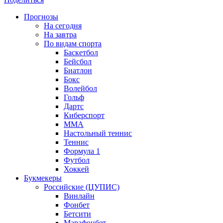
Прогнозы
На сегодня
На завтра
По видам спорта
Баскетбол
Бейсбол
Биатлон
Бокс
Волейбол
Гольф
Дартс
Киберспорт
ММА
Настольный теннис
Теннис
Формула 1
Футбол
Хоккей
Букмекеры
Российские (ЦУПИС)
Винлайн
Фонбет
Бетсити
Марафонбет