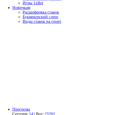
Игры 1xBet
Новичкам
Расшифровка ставок
Букмекерский сленг
Виды ставок на спорт
Прогнозы
Сегодня:
14
| Все:
23293