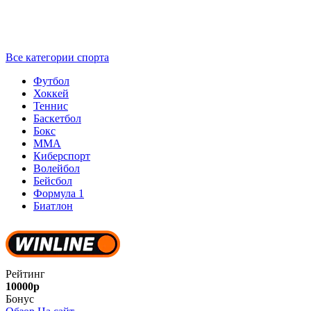
Все категории спорта
Футбол
Хоккей
Теннис
Баскетбол
Бокс
ММА
Киберспорт
Волейбол
Бейсбол
Формула 1
Биатлон
Рейтинг
10000р
Бонус