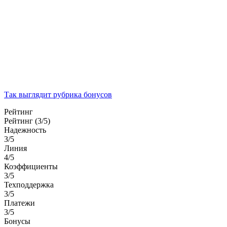
Так выглядит рубрика бонусов
Рейтинг
Рейтинг (3/5)
Надежность
3/5
Линия
4/5
Коэффициенты
3/5
Техподдержка
3/5
Платежи
3/5
Бонусы