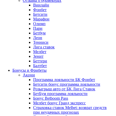
Отзывы о букмекерах
Винлайн
Фонбет
Бетсити
Марафон
Олимп
Пари
Бетбум
Леон
Тенниси
Лига ставок
Мелбет
Зенит
Беттери
Балтбет
Бонусы и Фрибеты
Акции
Программа лояльности БК Фонбет
Бетсити бонус программа лояльности
Розыгрыш авто от БК Лига Ставок
БетБум программа лояльности
Бонус Betboom Pass
Мелбет бонус Гранд экспресс
Страховка ставок Melbet: возврат средств
при неудачных прогнозах