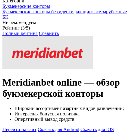
Категории:
Букмекерские конторы
Букмекерские конторы без идентификации: все зарубежные
БК
Не рекомендуем
Рейтинг (3/5)
Полный рейтинг
Сравнить
Meridianbet online — обзор
букмекерской конторы
Широкий ассортимент азартных видов развлечений;
Интересная бонусная политика
Оперативный вывод средств
Перейти на сайт
Скачать для Android
Скачать для IOS