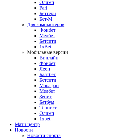
Олимп
Pari
Беттери
Бет-М
Для компьютеров
Фонбет
Мелбет
Бетсити
1xBet
Мобильные версии
Винлайн
Фонбет
Леон
Балтбет
Бетсити
Марафон
Мелбет
Зенит
Бетбум
Тенниси
Олимп
1xbet
Матч-центр
Новости
Новости спорта