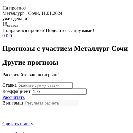
2
На прогноз
Металлург - Сочи, 11.01.2024
уже сделали:
16
ставок
Понравился проноз? Поделитесь с друзьями!
0
0
0
Прогнозы с участием
Металлург
Сочи
Другие прогнозы
Рассчитайте ваш выигрыш!
Ставка
Коэффициент
Рассчитать
Выигрыш
Сделать ставку