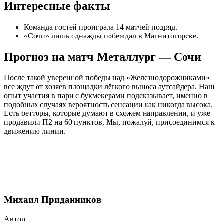
Интересные факты
Команда гостей проиграла 14 матчей подряд.
«Сочи» лишь однажды побеждал в Магнитогорске.
Прогноз на матч Металлург — Сочи
После такой уверенной победы над «Железнодорожниками»
все ждут от хозяев площадки лёгкого выноса аутсайдера. Наш
опыт участия в пари с букмекерами подсказывает, именно в
подобных случаях вероятность сенсации как никогда высока.
Есть бетторы, которые думают в схожем направлении, и уже
продавили П2 на 60 пунктов. Мы, пожалуй, присоединимся к
движению линии.
Михаил Приданников
Автор