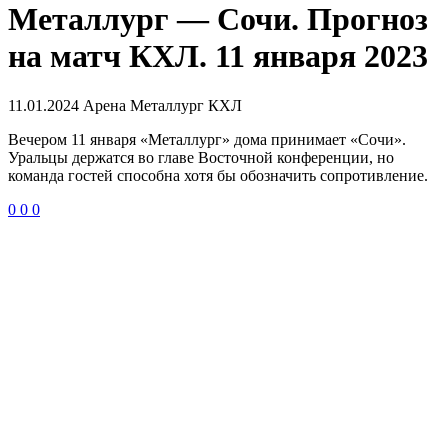
Металлург — Сочи. Прогноз
на матч КХЛ. 11 января 2023
11.01.2024
Арена Металлург
КХЛ
Вечером 11 января «Металлург» дома принимает «Сочи».
Уральцы держатся во главе Восточной конференции, но
команда гостей способна хотя бы обозначить сопротивление.
0
0
0