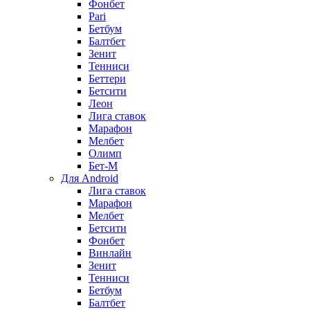
Фонбет
Pari
Бетбум
Балтбет
Зенит
Тенниси
Беттери
Бетсити
Леон
Лига ставок
Марафон
Мелбет
Олимп
Бет-М
Для Android
Лига ставок
Марафон
Мелбет
Бетсити
Фонбет
Винлайн
Зенит
Тенниси
Бетбум
Балтбет