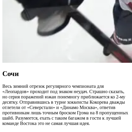
Сочи
Весь зимний отрезок регулярного чемпионата для
«Леопардов» проходит под знаком неудач. Страшно сказать,
но серия поражений южан понемногу приближается ко 2-му
десятку. Отправившись в турне хоккеисты Кокорева дважды
отлетели от «Северстали» и «Динамо Москва», ответив
противникам лишь точным броском Грэма на 8 пропущенных
шайб. Разумеется, ехать с таким багажом в гости к лучшей
команде Востока это не самая лучшая идея.