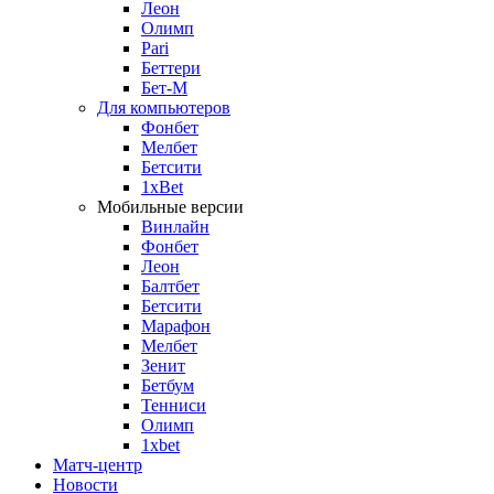
Леон
Олимп
Pari
Беттери
Бет-М
Для компьютеров
Фонбет
Мелбет
Бетсити
1xBet
Мобильные версии
Винлайн
Фонбет
Леон
Балтбет
Бетсити
Марафон
Мелбет
Зенит
Бетбум
Тенниси
Олимп
1xbet
Матч-центр
Новости