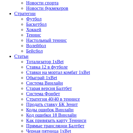
Новости спорта
Новости букмекеров
Стратегии
Футбол
Баскетбол
Хоккей
Теннис
Настольный теннис
Волейбол
Бейсбол
Статьи
Тотализатор 1хBet
Ставка 12 в футболе
Ставки на мортал комбат 1хBet
Обыграй 1хBet
Система Винлайн
Старая версия Балтбет
Система Фонбет
Стратегия 40/40 в теннисе
Продать ставку БК Зенит
Коды ошибок Винлайн
Код ошибки 18 Винлайн
Как привязать карту Тенниси
Прямые трансляции Балтбет
Черная пятница 1xBet