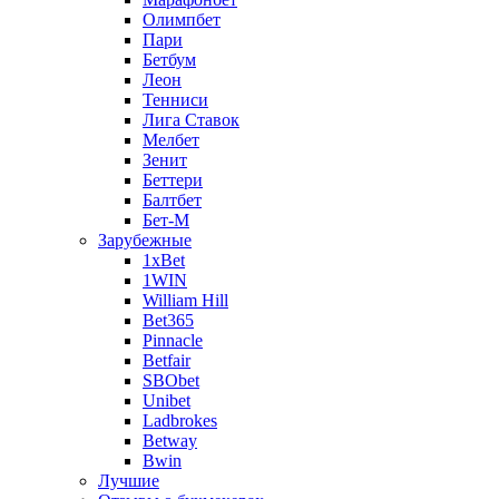
Олимпбет
Пари
Бетбум
Леон
Тенниси
Лига Ставок
Мелбет
Зенит
Беттери
Балтбет
Бет-М
Зарубежные
1xBet
1WIN
William Hill
Bet365
Pinnacle
Betfair
SBObet
Unibet
Ladbrokes
Betway
Bwin
Лучшие