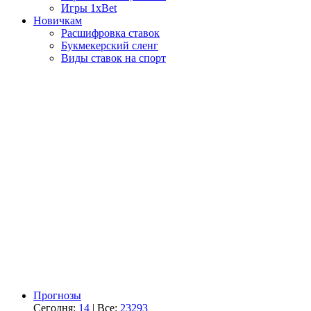
Игры 1xBet
Новичкам
Расшифровка ставок
Букмекерский сленг
Виды ставок на спорт
Прогнозы
Сегодня:
14
| Все:
23293