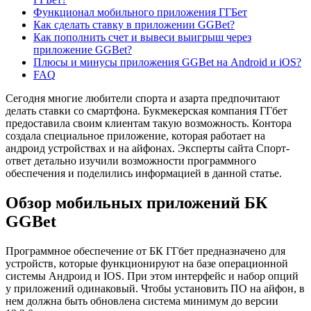
Функционал мобильного приложения ГГБет
Как сделать ставку в приложении GGBet?
Как пополнить счет и вывеси выигрыш через
приложение GGBet?
Плюсы и минусы приложения GGBet на Android и iOS?
FAQ
Сегодня многие любители спорта и азарта предпочитают
делать ставки со смартфона. Букмекерская компания ГГбет
предоставила своим клиентам такую возможность. Контора
создала специальное приложение, которая работает на
андроид устройствах и на айфонах. Эксперты сайта Спорт-
ответ детально изучили возможности программного
обеспечения и поделились информацией в данной статье.
Обзор мобильных приложений БК
GGBet
Программное обеспечение от БК ГГбет предназначено для
устройств, которые функционируют на базе операционной
системы Андроид и IOS. При этом интерфейс и набор опций
у приложений одинаковый. Чтобы установить ПО на айфон, в
нем должна быть обновлена система минимум до версии