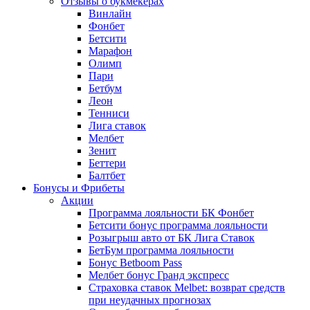
Отзывы о букмекерах
Винлайн
Фонбет
Бетсити
Марафон
Олимп
Пари
Бетбум
Леон
Тенниси
Лига ставок
Мелбет
Зенит
Беттери
Балтбет
Бонусы и Фрибеты
Акции
Программа лояльности БК Фонбет
Бетсити бонус программа лояльности
Розыгрыш авто от БК Лига Ставок
БетБум программа лояльности
Бонус Betboom Pass
Мелбет бонус Гранд экспресс
Страховка ставок Melbet: возврат средств
при неудачных прогнозах