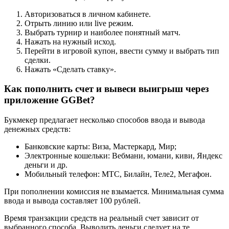
Авторизоваться в личном кабинете.
Отрыть линию или live режим.
Выбрать турнир и наиболее понятный матч.
Нажать на нужный исход.
Перейти в игровой купон, ввести сумму и выбрать тип
сделки.
Нажать «Сделать ставку».
Как пополнить счет и вывеси выигрыш через
приложение GGBet?
Букмекер предлагает несколько способов ввода и вывода
денежных средств:
Банковские карты: Виза, Мастеркард, Мир;
Электронные кошельки: Вебмани, юмани, киви, Яндекс
деньги и др.
Мобильный телефон: МТС, Билайн, Теле2, Мегафон.
При пополнении комиссия не взымается. Минимальная сумма
ввода и вывода составляет 100 рублей.
Время транзакции средств на реальный счет зависит от
выбранного способа. Выводить деньги следует на те