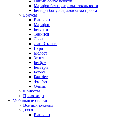
Олимп бонус кешбэк
Марафонбет программа лояльности
Беттери бонус страховка экспресса
Бонусы
Винлайн
Марафон
Бетсити
Тенниси
Леон
Лига Ставок
Пари
Мелбет
Зенит
Бетбум
Беттери
Бет-М
Балтбет
Фонбет
Олимп
Фрибеты
Промокоды
Мобильные ставки
Все приложения
Для iOS
Винлайн