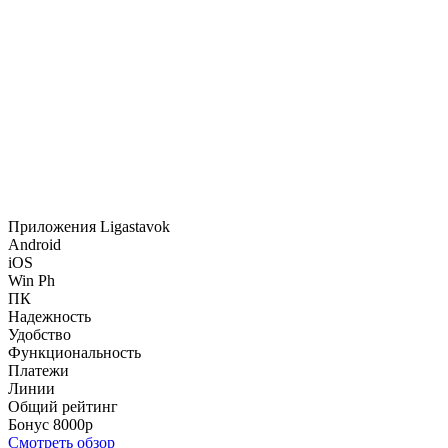
Приложения Ligastavok
Android
iOS
Win Ph
ПК
Надежность
Удобство
Функциональность
Платежи
Линии
Общий рейтинг
Бонус
8000р
Смотреть обзор