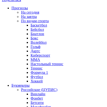
Прогнозы
На сегодня
На завтра
По видам спорта
Баскетбол
Бейсбол
Биатлон
Бокс
Волейбол
Гольф
Дартс
Киберспорт
ММА
Настольный теннис
Теннис
Формула 1
Футбол
Хоккей
Букмекеры
Российские (ЦУПИС)
Винлайн
Фонбет
Бетсити
Марафонбет