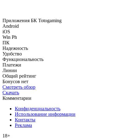
Приложения БК Totogaming
Android
iOS
Win Ph
ПК
Надежность
Удобство
Функциональность
Платежи
Линии
Общий рейтинг
Бонусов нет
Смотреть обзор
Скачать
Комментарии
Конфиденциальность
Использование информации
Контакты
Реклама
18+