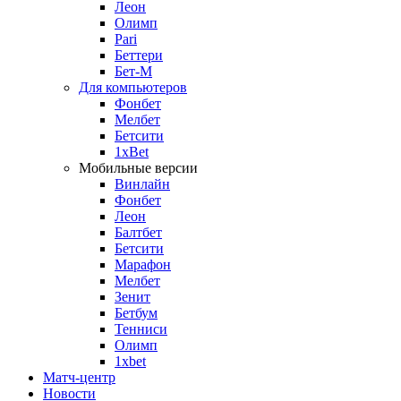
Леон
Олимп
Pari
Беттери
Бет-М
Для компьютеров
Фонбет
Мелбет
Бетсити
1xBet
Мобильные версии
Винлайн
Фонбет
Леон
Балтбет
Бетсити
Марафон
Мелбет
Зенит
Бетбум
Тенниси
Олимп
1xbet
Матч-центр
Новости