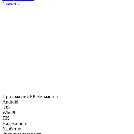
Скачать
Приложения БК Бетмастер
Android
iOS
Win Ph
ПК
Надежность
Удобство