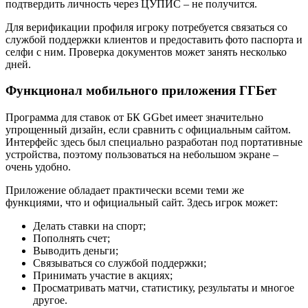
подтвердить личность через ЦУПИС – не получится.
Для верификации профиля игроку потребуется связаться со
службой поддержки клиентов и предоставить фото паспорта и
селфи с ним. Проверка документов может занять несколько
дней.
Функционал мобильного приложения ГГБет
Программа для ставок от БК GGbet имеет значительно
упрощенный дизайн, если сравнить с официальным сайтом.
Интерфейс здесь был специально разработан под портативные
устройства, поэтому пользоваться на небольшом экране –
очень удобно.
Приложение обладает практически всеми теми же
функциями, что и официальный сайт. Здесь игрок может:
Делать ставки на спорт;
Пополнять счет;
Выводить деньги;
Связываться со службой поддержки;
Принимать участие в акциях;
Просматривать матчи, статистику, результаты и многое
другое.