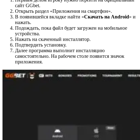
сайт GGbet.
Открыть раздел «Приложения на смартфон».
В появившейся вкладке найти «
Скачать на Android
» и
нажать.
Подождать, пока файл будет загружен на мобильное
устройства.
Нажать на скаченный инсталлятор.
Подтвердить установку.
Далее программа выполнит инсталляцию
самостоятельно. На рабочем столе появится значок
приложения.