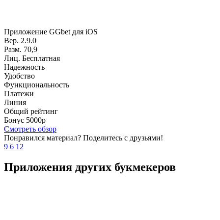
Приложение GGbet для iOS
Вер.
2.9.0
Разм.
70,9
Лиц.
Бесплатная
Надежность
Удобство
Функциональность
Платежи
Линия
Общий рейтинг
Бонус
5000р
Смотреть обзор
Понравился материал? Поделитесь с друзьями!
9
6
12
Приложения других букмекеров