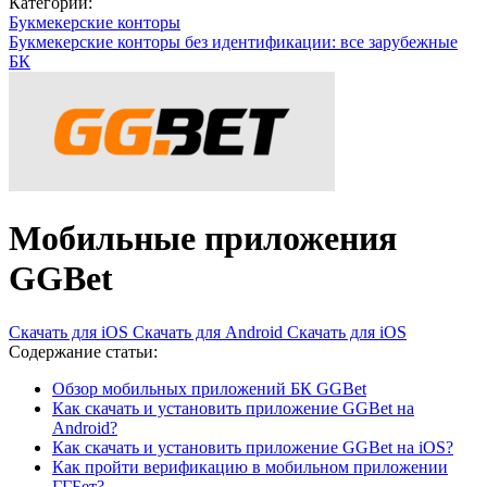
Категории:
Букмекерские конторы
Букмекерские конторы без идентификации: все зарубежные
БК
Мобильные приложения
GGBet
Скачать для iOS
Скачать для Android
Скачать для iOS
Содержание статьи:
Обзор мобильных приложений БК GGBet
Как скачать и установить приложение GGBet на
Android?
Как скачать и установить приложение GGBet на iOS?
Как пройти верификацию в мобильном приложении
ГГБет?