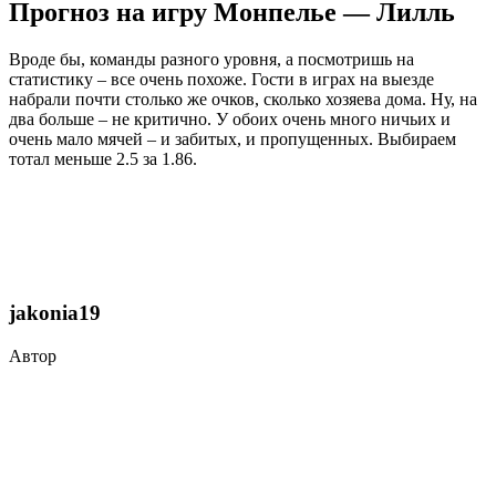
Прогноз на игру Монпелье — Лилль
Вроде бы, команды разного уровня, а посмотришь на
статистику – все очень похоже. Гости в играх на выезде
набрали почти столько же очков, сколько хозяева дома. Ну, на
два больше – не критично. У обоих очень много ничьих и
очень мало мячей – и забитых, и пропущенных. Выбираем
тотал меньше 2.5 за 1.86.
jakonia19
Автор