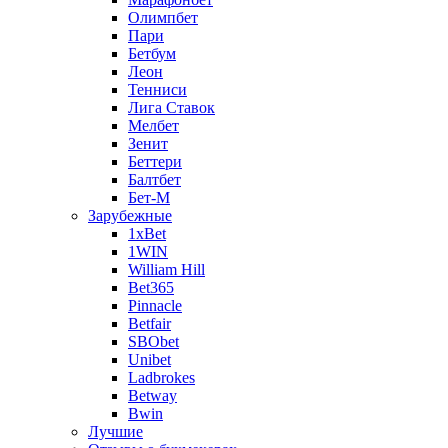
Олимпбет
Пари
Бетбум
Леон
Тенниси
Лига Ставок
Мелбет
Зенит
Беттери
Балтбет
Бет-М
Зарубежные
1xBet
1WIN
William Hill
Bet365
Pinnacle
Betfair
SBObet
Unibet
Ladbrokes
Betway
Bwin
Лучшие