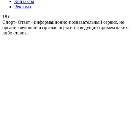
Контакты
Реклама
18+
Спорт- Ответ - информационно-познавательный сервис, не
организовующий азартные игры и не ведущий примем каких-
либо ставок.