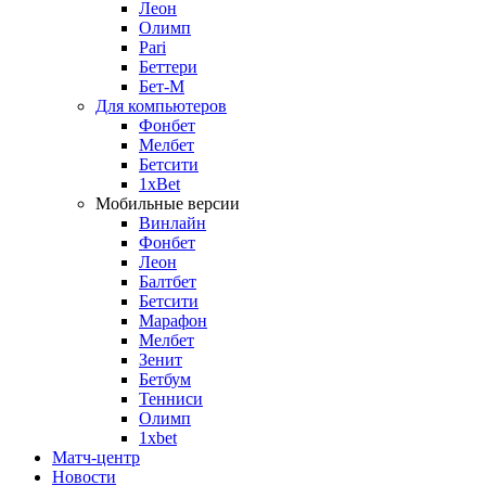
Леон
Олимп
Pari
Беттери
Бет-М
Для компьютеров
Фонбет
Мелбет
Бетсити
1xBet
Мобильные версии
Винлайн
Фонбет
Леон
Балтбет
Бетсити
Марафон
Мелбет
Зенит
Бетбум
Тенниси
Олимп
1xbet
Матч-центр
Новости