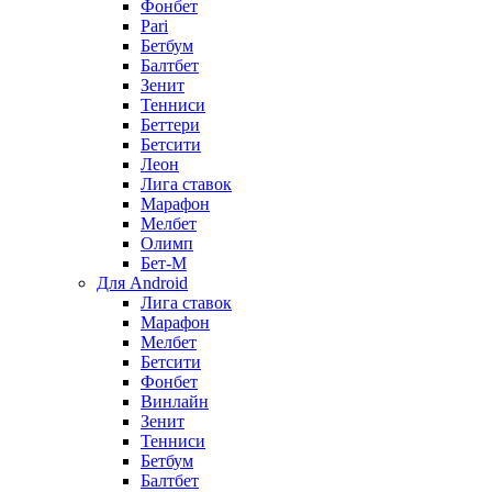
Фонбет
Pari
Бетбум
Балтбет
Зенит
Тенниси
Беттери
Бетсити
Леон
Лига ставок
Марафон
Мелбет
Олимп
Бет-М
Для Android
Лига ставок
Марафон
Мелбет
Бетсити
Фонбет
Винлайн
Зенит
Тенниси
Бетбум
Балтбет