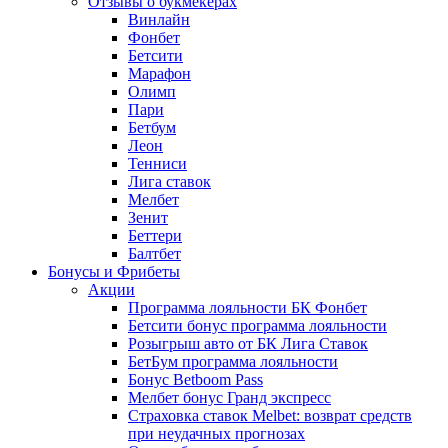
Отзывы о букмекерах
Винлайн
Фонбет
Бетсити
Марафон
Олимп
Пари
Бетбум
Леон
Тенниси
Лига ставок
Мелбет
Зенит
Беттери
Балтбет
Бонусы и Фрибеты
Акции
Программа лояльности БК Фонбет
Бетсити бонус программа лояльности
Розыгрыш авто от БК Лига Ставок
БетБум программа лояльности
Бонус Betboom Pass
Мелбет бонус Гранд экспресс
Страховка ставок Melbet: возврат средств
при неудачных прогнозах