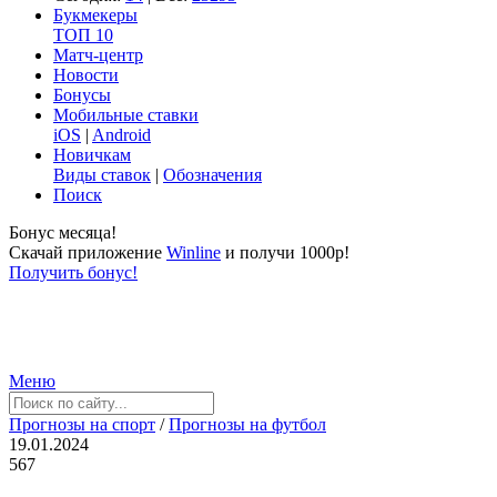
Букмекеры
ТОП 10
Матч-центр
Новости
Бонусы
Мобильные ставки
iOS
|
Android
Новичкам
Виды ставок
|
Обозначения
Поиск
Бонус месяца!
Скачай приложение
Winline
и получи 1000р!
Получить бонус!
Меню
Прогнозы на спорт
/
Прогнозы на футбол
19.01.2024
567