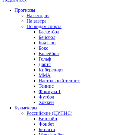
Прогнозы
На сегодня
На завтра
По видам спорта
Баскетбол
Бейсбол
Биатлон
Бокс
Волейбол
Гольф
Дартс
Киберспорт
ММА
Настольный теннис
Теннис
Формула 1
Футбол
Хоккей
Букмекеры
Российские (ЦУПИС)
Винлайн
Фонбет
Бетсити
Марафонбет