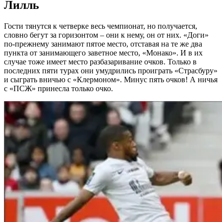
Лилль
Гости тянутся к четверке весь чемпионат, но получается,
словно бегут за горизонтом – они к нему, он от них. «Доги»
по-прежнему занимают пятое место, отставая на те же два
пункта от занимающего заветное место, «Монако». И в их
случае тоже имеет место разбазаривание очков. Только в
последних пяти турах они умудрились проиграть «Страсбуру»
и сыграть вничью с «Клермоном». Минус пять очков! А ничья
с «ПСЖ» принесла только очко.