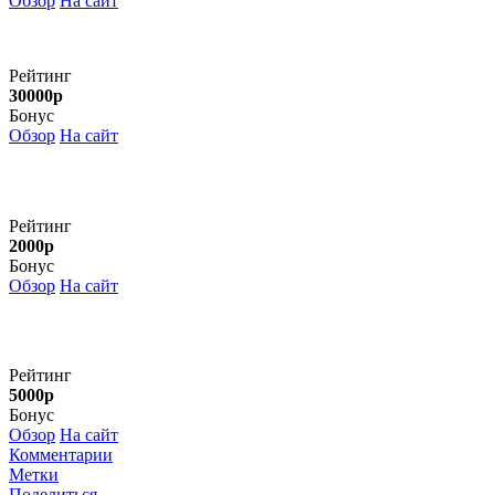
Обзор
На сайт
Рейтинг
30000р
Бонус
Обзор
На сайт
Рейтинг
2000р
Бонус
Обзор
На сайт
Рейтинг
5000р
Бонус
Обзор
На сайт
Комментарии
Метки
Поделиться