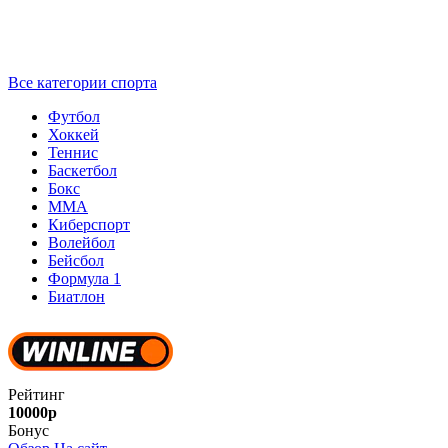
Все категории спорта
Футбол
Хоккей
Теннис
Баскетбол
Бокс
ММА
Киберспорт
Волейбол
Бейсбол
Формула 1
Биатлон
Рейтинг
10000р
Бонус