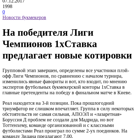
07.12.2017
1998
0
Новости букмекеров
На победителя Лиги
Чемпионов 1хСтавка
предлагает новые котировки
Групповой этап завершен, определены все участники плэй-
офф Лиги Чемпионов, по сравнению с началом турнира,
изменились явные фавориты и вот, кто входит, по мнению
экспертов футбольных букмекерской конторы 1хСтавка в
главные претенденты на победу в финальном матче в Киеве.
Реал находится на 3-й позиции. Пока прошлогодний
триумфатор не слишком впечатляет. Группа в силу некоторых
обстоятельств не самая сильная, АПОЭЛ и «лазаретная»
Боруссия Д проблем не создали для Мадрида, но вот
Тоттенхему, команде организованной и с классными
футболистами Реал проиграл по сумме 2-ух поединков. На
команду Зидана предлагают 7.00.