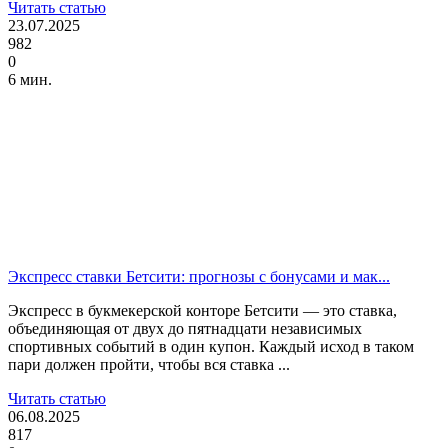
Читать статью
23.07.2025
982
0
6 мин.
Экспресс ставки Бетсити: прогнозы с бонусами и мак...
Экспресс в букмекерской конторе Бетсити — это ставка,
объединяющая от двух до пятнадцати независимых
спортивных событий в один купон. Каждый исход в таком
пари должен пройти, чтобы вся ставка ...
Читать статью
06.08.2025
817