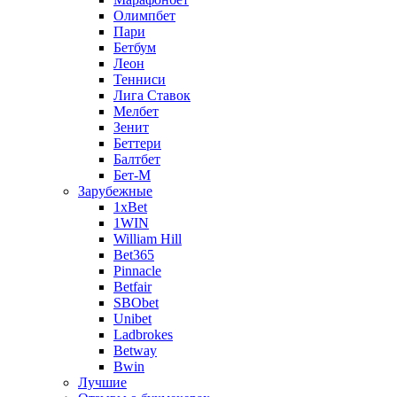
Олимпбет
Пари
Бетбум
Леон
Тенниси
Лига Ставок
Мелбет
Зенит
Беттери
Балтбет
Бет-М
Зарубежные
1xBet
1WIN
William Hill
Bet365
Pinnacle
Betfair
SBObet
Unibet
Ladbrokes
Betway
Bwin
Лучшие