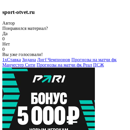
sport-otvet.ru
Автор
Понравился материал?
Да
0
Нет
0
Вы уже голосовали!
1xСтавка
Зидана
Лигf Чемпионов
Прогнозы на матчи фк
Манчестер Сити
Прогнозы на матчи фк Реал
ПСЖ