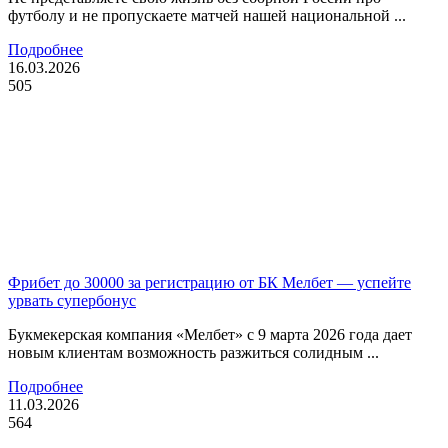
футболу и не пропускаете матчей нашей национальной ...
Подробнее
16.03.2026
505
Фрибет до 30000 за регистрацию от БК Мелбет — успейте
урвать супербонус
Букмекерская компания «Мелбет» с 9 марта 2026 года дает
новым клиентам возможность разжиться солидным ...
Подробнее
11.03.2026
564