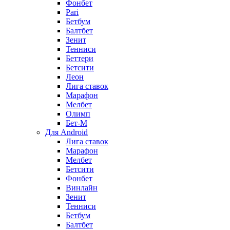
Фонбет
Pari
Бетбум
Балтбет
Зенит
Тенниси
Беттери
Бетсити
Леон
Лига ставок
Марафон
Мелбет
Олимп
Бет-М
Для Android
Лига ставок
Марафон
Мелбет
Бетсити
Фонбет
Винлайн
Зенит
Тенниси
Бетбум
Балтбет