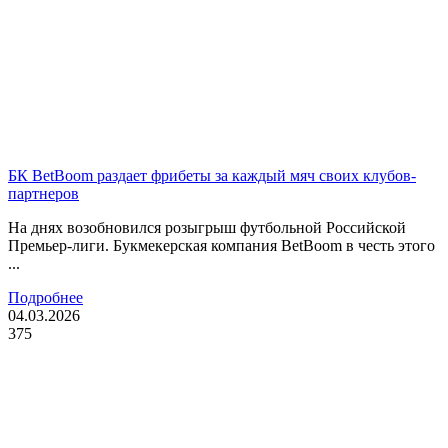
БК BetBoom раздает фрибеты за каждый мяч своих клубов-
партнеров
На днях возобновился розыгрыш футбольной Российской
Премьер-лиги. Букмекерская компания BetBoom в честь этого
...
Подробнее
04.03.2026
375