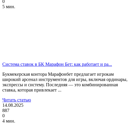
0
5 мин.
Система ставок в БК Марафон Бет: как работает и ра...
Букмекерская контора Марафонбет предлагает игрокам
широкий арсенал инструментов для игры, включая ординары,
экспрессы и систему. Последняя — это комбинированная
ставка, которая привлекает ...
Читать статью
14.08.2025
887
0
4 мин.