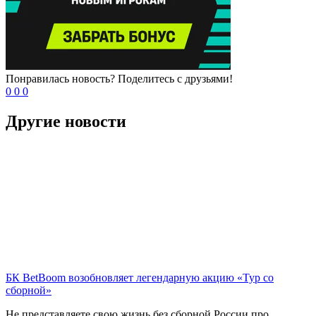
Понравилась новость? Поделитесь с друзьями!
0
0
0
Другие новости
БК BetBoom возобновляет легендарную акцию «Тур со
сборной»
Не представляете свою жизнь без сборной России про